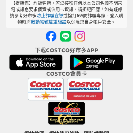
【提醒您】詐騙猖獗，若您接獲任何以本公司名義不明來
電或訊息要求個資或信用卡資訊，請拒絕回應！如有疑慮
請參考好市多
防止詐騙宣導
或撥打165防詐騙專線。登入購
物時將
啟動帳號雙重驗證
以保障您自身帳戶安全。
下載COSTCO好市多APP
COSTCO會員卡