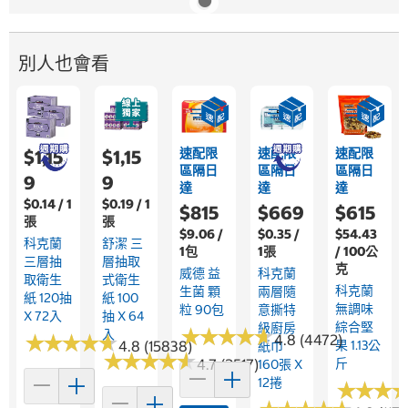
別人也會看
速配限
速配限
速配限
$1,15
$1,15
區隔日
區隔日
區隔日
9
9
達
達
達
$0.14 / 1
$0.19 / 1
$815
$669
$615
張
張
$9.06 /
$0.35 /
$54.43
科克蘭
舒潔 三
1包
1張
/ 100公
三層抽
層抽取
克
威德 益
科克蘭
取衛生
式衛生
科克蘭
生菌 顆
兩層隨
紙 120抽
紙 100
無調味
粒 90包
意撕特
X 72入
抽 X 64
綜合堅
級廚房
★
★
★
★
★
★
★
★
★
★
入
★
★
★
★
★
★
★
★
★
★
4.8 (4472)
4.8 (15838)
果 1.13公
紙巾
★
★
★
★
★
★
★
★
★
★
4.7 (2517)
斤
160張 X
12捲
★
★
★
★
★
★