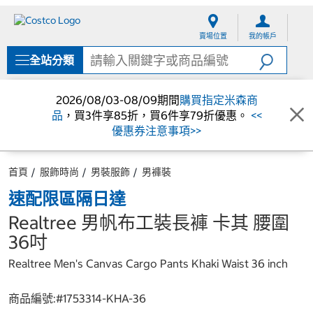
跳
跳
至
至
賣場位置
我的帳戶
內
導
容
覽
全站分類
選
單
2026/08/03-08/09期間
購買指定米森商
品
，買3件享85折，買6件享79折優惠。
<<
優惠券注意事項>>
首頁
服飾時尚
男裝服飾
男褲裝
速配限區隔日達
Realtree 男帆布工裝長褲 卡其 腰圍
36吋
Realtree Men's Canvas Cargo Pants Khaki Waist 36 inch
商品編號:#
1753314-KHA-36