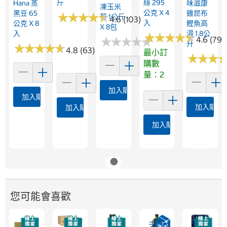
斤
絲 295
Hana 蒸
味滋康
凍玉米
公克 X 4
黑豆 65
雞昆布
★
★
★
★
★
★
★
★
★
★
筍 1公斤
4.6 (103)
入
公克 X 8
鰹魚高
X 8包
入
湯 1.8公
★
★
★
★
★
★
★
★
★
★
★
★
★
★
★
★
★
★
★
★
4.6 (79)
升
★
★
★
★
★
★
★
★
★
★
4.8 (63)
最小訂
★
★
★
★
★
★
購數
量：2
加入購物車
加入購物車
加入購物
加入購物車
加入購物車
您可能會喜歡