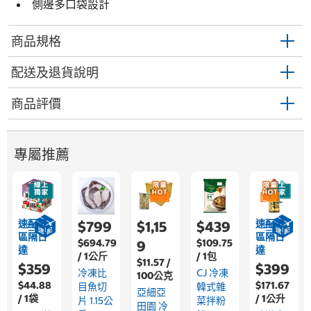
側邊多口袋設計
商品規格
配送及退貨說明
商品評價
專屬推薦
速配限
速配限
$799
$1,15
$439
區隔日
區隔日
$694.79
$109.75
9
達
達
/ 1公斤
/ 1包
$11.57 /
$359
$399
冷凍比
CJ 冷凍
100公克
$44.88
$171.67
目魚切
韓式雜
亞細亞
/ 1袋
/ 1公升
片 1.15公
菜拌粉
田園 冷