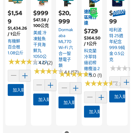
速配限
$1,54
$999
$20,
$4,0
區隔日
$47.58 /
9
999
99
達
100公克
$1,434.26
Dormak
哈利波
$729
美威 冷
/ 1公斤
Aba
特 25週
$364.50
凍鮭魚
有機鮮
ML770
年紀念
/ 1公升
干貝海
百合根
Wi-Fi 六
999.9純
鮮丸
科克蘭
1.08公斤
合一智
金 0.5公
1050公
冷萃特
慧電子
克
★
★
★
★
★
★
★
★
★
★
克 X 2入
4.0 (2)
級初榨
鎖
★
★
★
★
★
★
橄欖油 2
★
★
★
★
★
★
★
★
★
★
4.1 (57)
★
★
★
★
★
★
★
★
★
★
公升
5.0 (1)
★
★
★
★
★
★
★
★
★
★
4.7 (526
加入購物車
加入購物
加入購物車
加入購物車
加入購物車