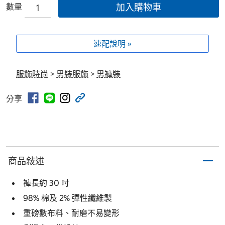
數量
加入購物車
速配說明 »
服飾時尚
>
男裝服飾
>
男褲裝
分享
商品敍述
褲長約 30 吋
98% 棉及 2% 彈性纖維製
重磅數布料、耐磨不易變形