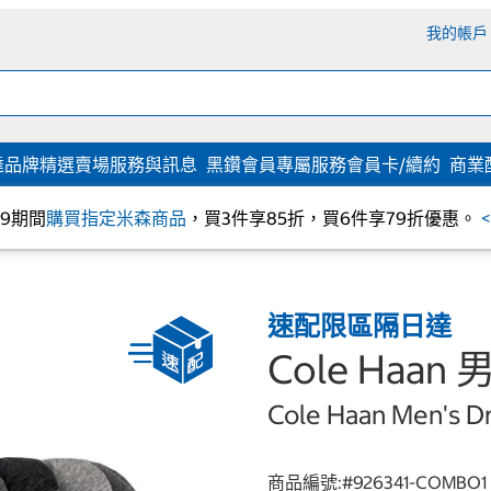
我的帳戶
達
品牌精選
賣場服務與訊息
黑鑽會員專屬服務
會員卡/續約
商業
/09期間
購買指定米森商品
，買3件享85折，買6件享79折優惠。
速配限區隔日達
Cole Haa
Cole Haan Men's D
商品編號:#
926341-COMBO1