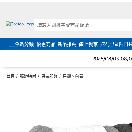
跳
跳
至
至
內
導
容
覽
選
單
全站分類
優惠商品
新品推薦
線上獨家
速配限區隔日
2026/08/03-08
首頁
服飾時尚
男裝服飾
男襪、內著