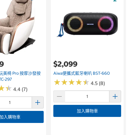
99
$2,099
你玩美椅 Pro 按摩沙發按
Aiwa便攜式藍牙喇叭 BST-660
C-297
★
★
★
★
★
★
★
★
★
★
4.5 (8)
★
★
★
★
4.4 (7)
加入購物車
加入購物車