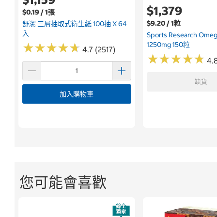
$1,379
$0.19 / 1張
$9.20 / 1粒
舒潔 三層抽取式衛生紙 100抽 X 64
入
Sports Research Om
1250mg 150粒
★
★
★
★
★
★
★
★
★
★
4.7 (2517)
★
★
★
★
★
★
★
★
★
★
4.
缺貨
加入購物車
您可能會喜歡