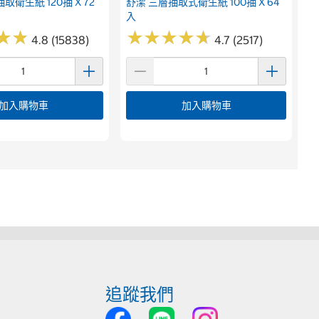
取衛生紙 120抽 X 72
舒潔 三層抽取式衛生紙 100抽 X 64
入
★
★
★
★
★
★
★
★
★
★
★
★
★
★
4.8 (15838)
4.7 (2517)
加入購物車
加入購物車
追蹤我們