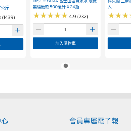
IRIS OHYAMA 富士山強氣泡水 環保
科克蘭 三層抽
無標籤款 500毫升 X 24瓶
入
7公斤
★
★
★
★
★
★
★
★
★
★
★
★
★
★
★
★
4.9 (232)
8 (1439)
加入購物車
車
中心
會員專屬電子報