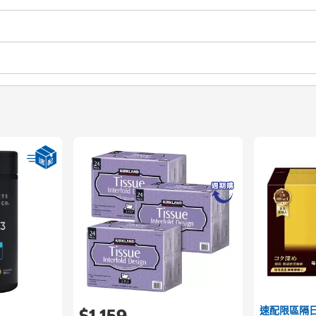
速配限區隔
$1,159