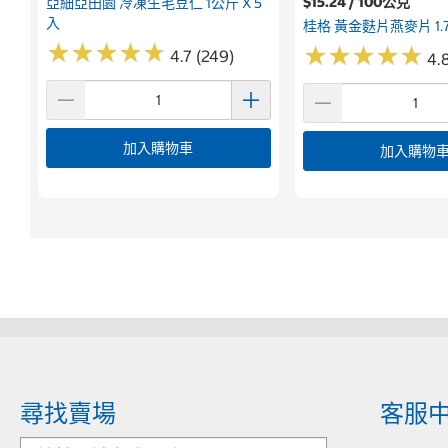
$15.24 / 100公克
亞細亞田園 冷凍生毛豆仁 1公斤 X 5
入
桂格 黃金麩片燕麥片 1.
★
★
★
★
★
★
★
★
★
★
★
★
★
★
★
★
★
★
★
★
4.7 (249)
4.
加入購物車
加入購物
尋找賣場
客服