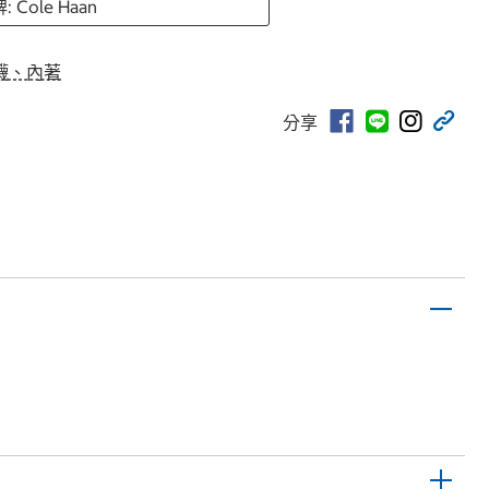
: Cole Haan
襪、內著
分享