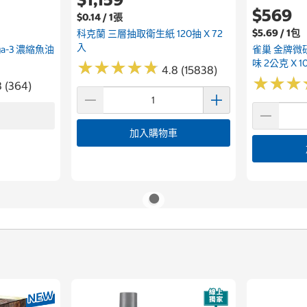
$569
$0.14 / 1張
$5.69 / 1包
科克蘭 三層抽取衛生紙 120抽 X 72
入
ega-3 濃縮魚油
雀巢 金牌微
味 2公克 X 1
★
★
★
★
★
★
★
★
★
★
4.8 (15838)
★
★
★
★
★
★
8 (364)
加入購物車