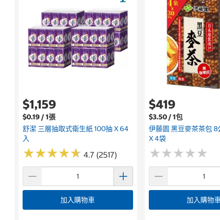
$1,159
$419
$0.19 / 1張
$3.50 / 1包
舒潔 三層抽取式衛生紙 100抽 X 64
伊藤園 黑豆麥茶茶包 8公
入
X 4袋
★
★
★
★
★
★
★
★
★
★
★
★
★
★
★
★
★
★
★
★
4.7 (2517)
加入購物車
加入購物