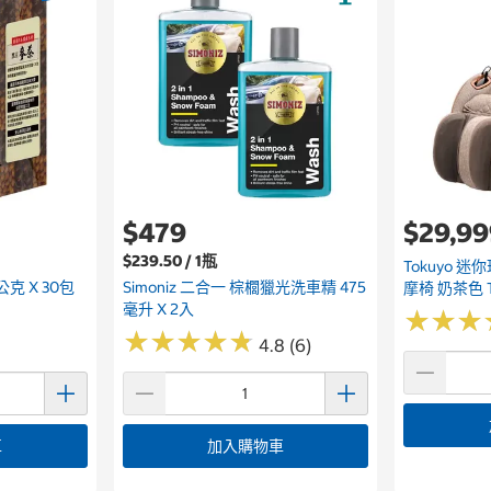
$479
$29,9
$239.50 / 1瓶
Tokuyo 迷
克 X 30包
Simoniz 二合一 棕櫚獵光洗車精 475
摩椅 奶茶色 T
毫升 X 2入
★
★
★
★
★
★
★
★
★
★
★
★
★
★
★
★
4.8 (6)
車
加入購物車