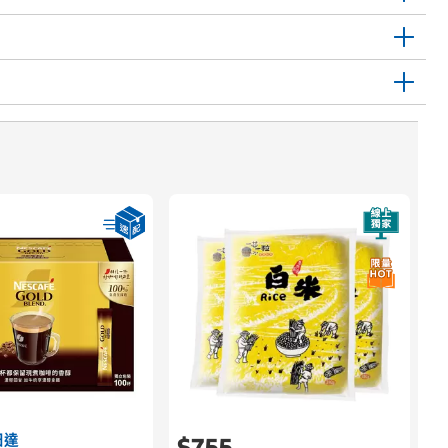
日達
$755