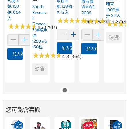
式衛生
取衛生
微波爐
鞭草
紙 100
紙 120抽
Sports
WMWE
1000毫
抽 X 64
X 72入
Researc
200S
升 X 2入
入
H
★
★
★
★
★
★
★
★
★
★
★
★
★
★
★
★
★
★
★
★
4.8 (15838)
4.2 (344
★
★
★
★
★
★
Omega-
★
★
★
★
★
★
★
★
★
★
4.7 (2517)
3 濃縮魚
油
缺貨
1250mg
150粒
加入購物車
加入購物車
加入購物車
★
★
★
★
★
★
★
★
★
★
4.8 (364)
缺貨
您可能會喜歡