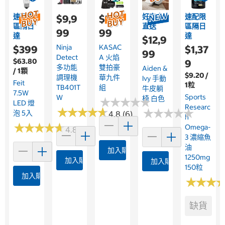
速配限
好市多
速配限
$9,9
$2,0
區隔日
直送
區隔日
99
99
達
達
$12,9
Ninja
KASAC
$399
$1,37
99
Detect
A 火焰
$63.80
9
多功能
雙拍豪
Aiden &
/ 1顆
$9.20 /
調理機
華九件
Ivy 手動
Feit
1粒
TB401T
組
牛皮躺
7.5W
Sports
W
椅 白色
★
★
★
★
★
★
★
★
★
★
LED 燈
Researc
★
★
★
★
★
★
★
★
★
★
★
★
★
★
★
★
★
★
★
★
泡 5入
4.8 (6)
H
★
★
★
★
★
★
★
★
★
★
Omega-
4.8 (5)
3 濃縮魚
油
加入購物車
1250mg
加入購物車
加入購物車
150粒
加入購物車
★
★
★
★
★
★
缺貨