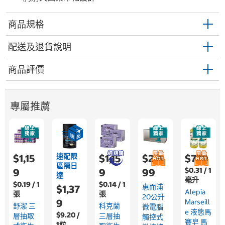
商品規格
配送及退貨說明
商品評價
專屬推薦
速配限
$1,15
$1,15
$2,4
$779
區隔日
$0.31 / 1
9
9
99
達
毫升
$0.19 / 1
$0.14 / 1
惠而浦
$1,37
Alepia
張
張
20公升
9
Marseill
舒潔 三
科克蘭
微電腦
E 液態馬
$9.20 /
層抽取
三層抽
觸控式
賽皂 馬
1粒