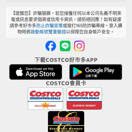
【提醒您】詐騙猖獗，若您接獲任何以本公司名義不明來
電或訊息要求個資或信用卡資訊，請拒絕回應！如有疑慮
請參考好市多
防止詐騙宣導
或撥打165防詐騙專線。登入購
物時將
啟動帳號雙重驗證
以保障您自身帳戶安全。
下載COSTCO好市多APP
COSTCO會員卡