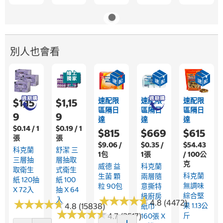
別人也會看
速配限
速配限
速配限
$1,15
$1,15
區隔日
區隔日
區隔日
9
9
達
達
達
$0.14 / 1
$0.19 / 1
$815
$669
$615
張
張
$9.06 /
$0.35 /
$54.43
科克蘭
舒潔 三
1包
1張
/ 100公
三層抽
層抽取
克
威德 益
科克蘭
取衛生
式衛生
科克蘭
生菌 顆
兩層隨
紙 120抽
紙 100
無調味
粒 90包
意撕特
X 72入
抽 X 64
綜合堅
級廚房
★
★
★
★
★
★
★
★
★
★
入
★
★
★
★
★
★
★
★
★
★
4.8 (4472)
4.8 (15838)
果 1.13公
紙巾
★
★
★
★
★
★
★
★
★
★
4.7 (2517)
斤
160張 X