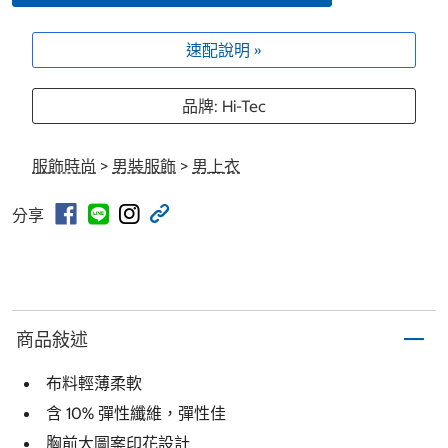
速配說明 »
品牌: Hi-Tec
服飾時尚
>
男裝服飾
>
男上衣
分享
商品敍述
布料輕薄柔軟
含 10% 彈性纖維，彈性佳
胸前大圖案印花設計