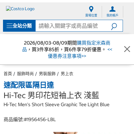
跳
跳
至
至
賣場位置
我的帳戶
內
導
容
覽
全站分類
選
單
2026/08/03-08/09期間
購買指定米森商
品
，買3件享85折，買6件享79折優惠。
<<
優惠券注意事項>>
首頁
服飾時尚
男裝服飾
男上衣
速配限區隔日達
Hi-Tec 男印花短袖上衣 淺藍
Hi-Tec Men's Short Sleeve Graphic Tee Light Blue
商品編號:#
1956456-LBL