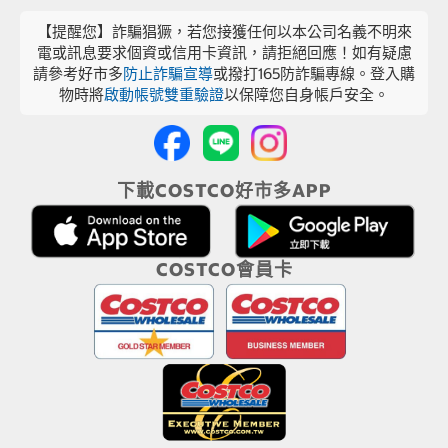
【提醒您】詐騙猖獗，若您接獲任何以本公司名義不明來
電或訊息要求個資或信用卡資訊，請拒絕回應！如有疑慮
請參考好市多
防止詐騙宣導
或撥打165防詐騙專線。登入購
物時將
啟動帳號雙重驗證
以保障您自身帳戶安全。
下載COSTCO好市多APP
COSTCO會員卡