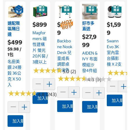
速配限
好市多
$899
$2,39
$1,59
區隔日
直送
9
9
Magfor
達
$27,9
Mers 磁
Backbo
Swann
$499
99
性建構
Ne Nook
Evo 3K
$9.98 /
片 螢光
Desk 兒
室內雲
AIDEN &
1包
20片裝 /
童成長
台攝影
IVY 布面
名廚美
3歲以上
調節桌
機 X 2支
模組沙
饌 24臻
★
★
★
★
★
★
★
★
★
★
奶油色
發4件組
5.0 (2)
★
★
★
★
★
★
穀 36公
★
★
★
★
★
★
★
★
★
★
★
★
★
★
★
★
★
★
★
★
克 X 50
4.8 (9)
入
★
★
★
★
★
★
★
★
★
★
4.8 (243)
加入購物車
加入購物
加入購物車
加入購物車
加入購物車