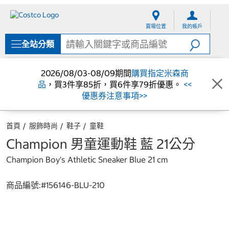
跳
跳
至
至
賣場位置
我的帳戶
內
導
容
覽
全站分類
選
單
2026/08/03-08/09期間
購買指定米森商
品
，買3件享85折，買6件享79折優惠。
<<
優惠券注意事項>>
首頁
服飾時尚
鞋子
童鞋
Champion 男童運動鞋 藍 21公分
Champion Boy's Athletic Sneaker Blue 21 cm
商品編號:#
156146-BLU-210