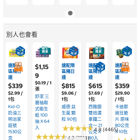
別人也會看
速配限
速配限
速配限
速配限
$1,15
區隔日
區隔日
區隔日
區隔日
9
達
達
達
達
$0.19 / 1
$339
$815
$615
$359
張
$2.99 /
$9.06 /
$7.69 /
$29.90
舒潔 三
1包
1包
1包
/ 1包
層抽取
Kid-O
威德 益
西雅圖
卡迪那
式衛生
奶油三
生菌 顆
雙焙濃
豌豆脆
紙 100
明治家
粒 90包
拿鐵二
片 原味
抽 X 64
庭號
合一 21
80公克
★
★
★
★
★
★
★
★
★
★
入
4.8 (4465)
1530公
公克 X
X 10包
★
★
★
★
★
★
★
★
★
★
4.7 (2514)
克
80入