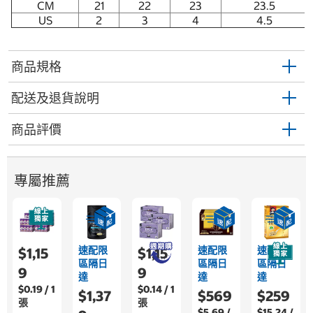
CM
21
22
23
23.5
US
2
3
4
4.5
商品規格
配送及退貨說明
商品評價
專屬推薦
速配限
速配限
速配限
$1,15
$1,15
區隔日
區隔日
區隔日
9
9
達
達
達
$0.19 / 1
$0.14 / 1
$1,37
$569
$259
張
張
$5.69 /
$15.24 /