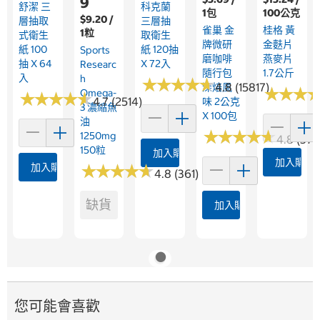
9
舒潔 三
科克蘭
1包
100公克
$9.20 /
層抽取
三層抽
雀巢 金
桂格 黃
1粒
式衛生
取衛生
牌微研
金麩片
紙 100
紙 120抽
Sports
磨咖啡
燕麥片
抽 X 64
X 72入
Researc
隨行包
1.7公斤
入
H
★
★
★
★
★
★
★
★
★
★
4.8 (15817)
深焙風
★
★
★
★
★
★
Omega-
★
★
★
★
★
★
★
★
★
★
4.7 (2514)
味 2公克
3 濃縮魚
X 100包
油
★
★
★
★
★
★
★
★
★
★
1250mg
4.8 (376
150粒
加入購物車
加入購物
加入購物車
★
★
★
★
★
★
★
★
★
★
4.8 (361)
缺貨
加入購物車
您可能會喜歡