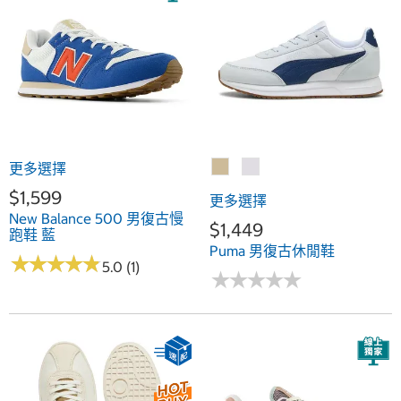
更多選擇
$1,599
更多選擇
New Balance 500 男復古慢
$1,449
跑鞋 藍
Puma 男復古休閒鞋
★
★
★
★
★
★
★
★
★
★
5.0 (1)
★
★
★
★
★
★
★
★
★
★