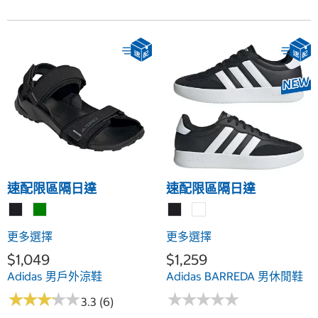
速配限區隔日達
速配限區隔日達
更多選擇
更多選擇
$1,049
$1,259
Adidas 男戶外涼鞋
Adidas BARREDA 男休閒鞋
★
★
★
★
★
★
★
★
★
★
★
★
★
★
★
★
★
★
★
★
3.3 (6)