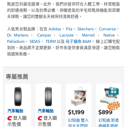
靴是您的最佳選擇。此外，我們亦提供符合人體工學、材質輕盈
的舒適拖鞋，以及抗寒必備、保暖透氣的羊毛短靴與機能型高爾
夫球鞋，讓您的雙腳全天候保持清爽舒適。
人氣男女鞋品牌：包含
Adidas
、
Fila
、
Skechers
、
Converse
、
Dr. Martens
、
Camper
、
Lacoste
、
Merrell
、
Native
、
Palladium
、
SIDAS
、
TERM
以及
母子鱷魚 B&M
。 線上訂購宅配
到府，商品將不定期更新，好市多提供會員滿意保證，讓您輕鬆
挑選無負擔。
專屬推薦
汽車輪胎
汽車輪胎
$1,199
$899
登入顯
登入顯
幻知曲 雙人
幻知曲 舒柔
示售價
示售價
加大天然舒
曲線乳膠枕