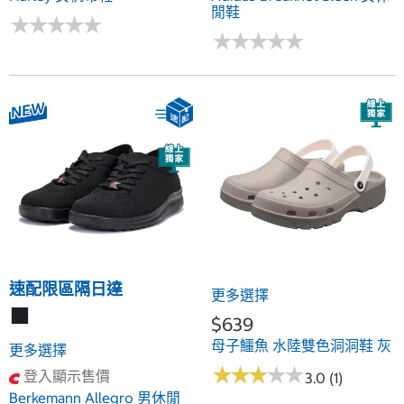
閒鞋
★
★
★
★
★
★
★
★
★
★
★
★
★
★
★
★
★
★
★
★
速配限區隔日達
更多選擇
$639
母子鱷魚 水陸雙色洞洞鞋 灰
更多選擇
★
★
★
★
★
★
★
★
★
★
登入顯示售價
3.0 (1)
Berkemann Allegro 男休閒