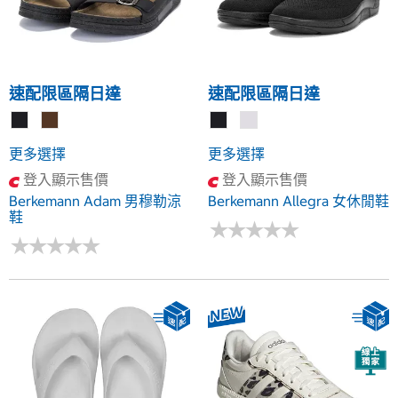
速配限區隔日達
速配限區隔日達
更多選擇
更多選擇
登入顯示售價
登入顯示售價
Berkemann Adam 男穆勒涼
Berkemann Allegra 女休閒鞋
鞋
★
★
★
★
★
★
★
★
★
★
★
★
★
★
★
★
★
★
★
★