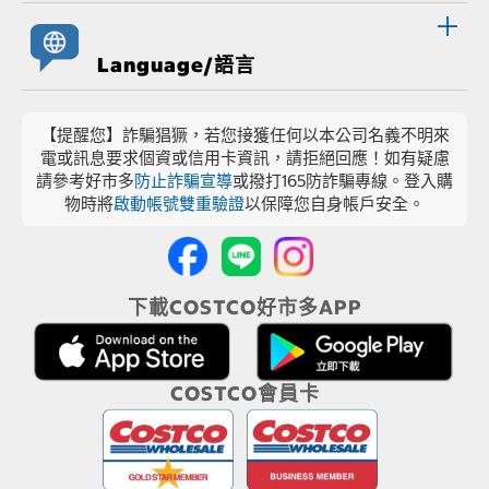
Language/語言
【提醒您】詐騙猖獗，若您接獲任何以本公司名義不明來
電或訊息要求個資或信用卡資訊，請拒絕回應！如有疑慮
請參考好市多
防止詐騙宣導
或撥打165防詐騙專線。登入購
物時將
啟動帳號雙重驗證
以保障您自身帳戶安全。
下載COSTCO好市多APP
COSTCO會員卡