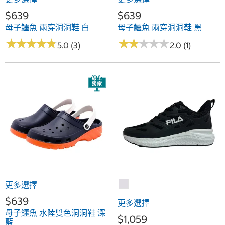
$639
$639
母子鱷魚 兩穿洞洞鞋 白
母子鱷魚 兩穿洞洞鞋 黑
★
★
★
★
★
★
★
★
★
★
★
★
★
★
★
★
★
★
★
★
5.0 (3)
2.0 (1)
更多選擇
$639
更多選擇
母子鱷魚 水陸雙色洞洞鞋 深
$1,059
藍