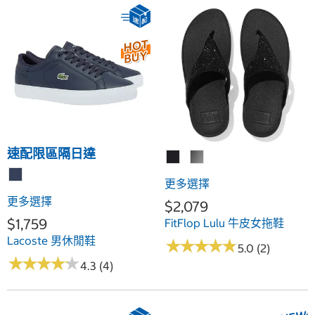
速配限區隔日達
更多選擇
更多選擇
$2,079
$1,759
FitFlop Lulu 牛皮女拖鞋
Lacoste 男休閒鞋
★
★
★
★
★
★
★
★
★
★
5.0 (2)
★
★
★
★
★
★
★
★
★
★
4.3 (4)