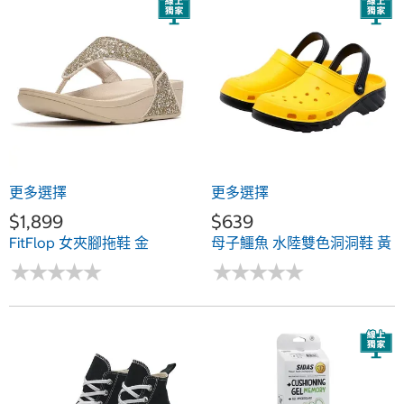
更多選擇
更多選擇
$1,899
$639
FitFlop 女夾腳拖鞋 金
母子鱷魚 水陸雙色洞洞鞋 黃
★
★
★
★
★
★
★
★
★
★
★
★
★
★
★
★
★
★
★
★