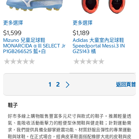
更多選擇
更多選擇
$1,599
$1,189
Mizuno 兒童足球鞋
Adidas 大童室內足球鞋
MONARCIDA α lll SELECT Jr
Speedportal Messi.3 IN
P1GB266525 藍+白
GZ5143 橘
★
★
★
★
★
★
★
★
★
★
★
★
★
★
★
★
★
★
★
★
下
1
2
返回頁首
一
頁
鞋子
好市多線上購物販售豐富多元尺寸與款式的鞋子。推薦輕量透
氣、能吸收活動衝擊力的輕便型休閒鞋與健走鞋；針對運動需
求，我們提供具備全腳掌避震功能、材質舒服且彈性的專業運動
鞋與球鞋。在正式場合，經典皮革鞋面搭配橡膠大底的皮鞋與皮