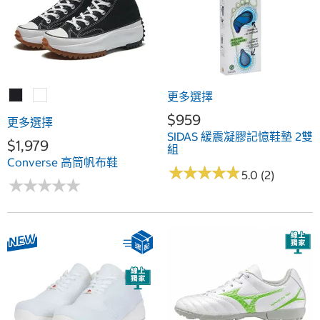
更多選擇
$959
更多選擇
SIDAS 緩震凝膠記憶鞋墊 2雙
$1,979
組
Converse 高筒帆布鞋
★
★
★
★
★
★
★
★
★
★
5.0 (2)
★
★
★
★
★
★
★
★
★
★