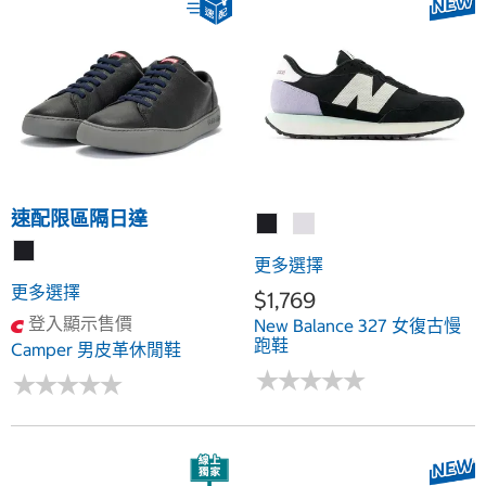
速配限區隔日達
更多選擇
更多選擇
$1,769
登入顯示售價
New Balance 327 女復古慢
跑鞋
Camper 男皮革休閒鞋
★
★
★
★
★
★
★
★
★
★
★
★
★
★
★
★
★
★
★
★