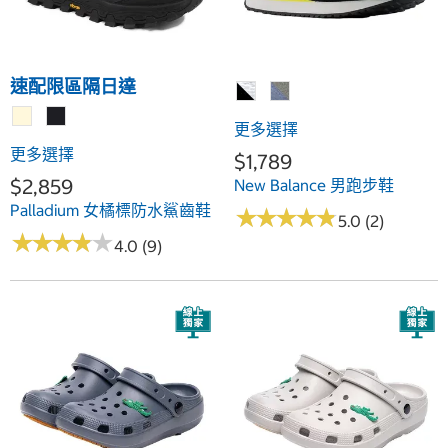
速配限區隔日達
更多選擇
更多選擇
$1,789
$2,859
New Balance 男跑步鞋
Palladium 女橘標防水鯊齒鞋
★
★
★
★
★
★
★
★
★
★
5.0 (2)
★
★
★
★
★
★
★
★
★
★
4.0 (9)