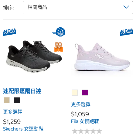
排序:
速配限區隔日達
更多選擇
更多選擇
$1,059
$1,259
Fila 女慢跑鞋
Skechers 女運動鞋
★
★
★
★
★
★
★
★
★
★