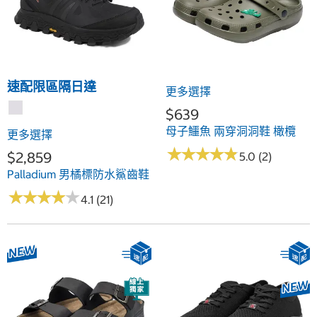
速配限區隔日達
更多選擇
$639
母子鱷魚 兩穿洞洞鞋 橄欖
更多選擇
★
★
★
★
★
★
★
★
★
★
$2,859
5.0 (2)
Palladium 男橘標防水鯊齒鞋
★
★
★
★
★
★
★
★
★
★
4.1 (21)