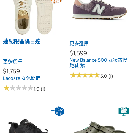
速配限區隔日達
更多選擇
$1,599
New Balance 500 女復古慢
更多選擇
跑鞋 紫
$1,759
★
★
★
★
★
★
★
★
★
★
5.0 (1)
Lacoste 女休閒鞋
★
★
★
★
★
★
★
★
★
★
1.0 (1)