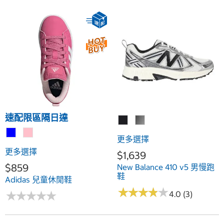
速配限區隔日達
更多選擇
更多選擇
$1,639
$859
New Balance 410 v5 男慢跑
鞋
Adidas 兒童休閒鞋
★
★
★
★
★
★
★
★
★
★
★
★
★
★
★
★
★
★
★
★
4.0 (3)