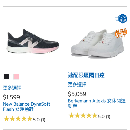
速配限區隔日達
更多選擇
更多選擇
$5,059
$1,599
Berkemann Allexis 女休閒運
New Balance DynaSoft
動鞋
Flash 女運動鞋
★
★
★
★
★
★
★
★
★
★
5.0 (1)
★
★
★
★
★
★
★
★
★
★
5.0 (1)