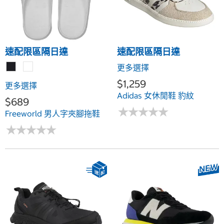
速配限區隔日達
速配限區隔日達
更多選擇
$1,259
更多選擇
Adidas 女休閒鞋 豹紋
$689
★
★
★
★
★
★
★
★
★
★
Freeworld 男人字夾腳拖鞋
★
★
★
★
★
★
★
★
★
★