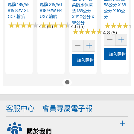
馬牌 185/55
馬牌 215/50
柔防水保潔
58公分 X 38
R15 82V XL
R18 92W FR
墊 183公分
公分 X 10公
CC7 輪胎
UX7 輪胎
X 190公分 X
分
38公分
★
★
★
★
★
★
★
★
★
★
★
★
★
★
★
★
★
★
★
★
★
★
★
★
★
★
★
★
4.3 (6)
4.6 (5)
★
★
★
★
★
★
★
★
★
★
4.8 (5)
加入購物車
加入購物車
客服中心
會員專屬電子報
關於我們