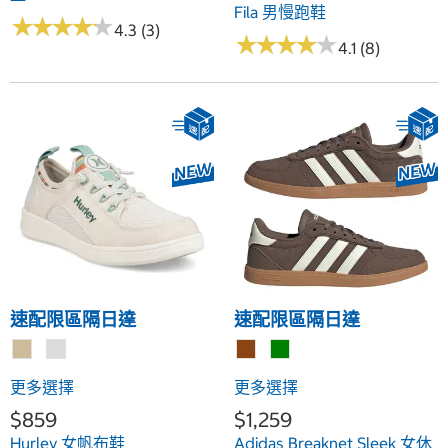
Fila 男慢跑鞋
★
★
★
★
★
★
★
★
★
★
4.3 (3)
★
★
★
★
★
★
★
★
★
★
4.1 (8)
速配限區隔日達
速配限區隔日達
更多選擇
更多選擇
$859
$1,259
Hurley 女帆布鞋
Adidas Breaknet Sleek 女休