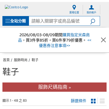
跳
跳
至
至
賣場位置
我的帳戶
內
導
容
覽
全站分類
選
單
2026/08/03-08/09期間
購買指定米森商
品
，買3件享85折，買6件享79折優惠。
<<
優惠券注意事項>>
首頁
服飾時尚
鞋子
鞋子
服飾尺碼指南 »
篩選條件
顯示 1 - 48 之 83