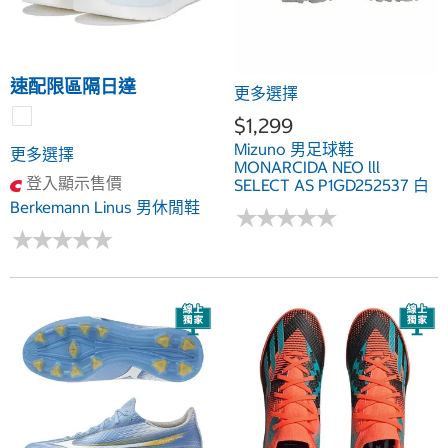
速配限區隔日達
更多選擇
$1,299
Mizuno 男足球鞋
更多選擇
MONARCIDA NEO lll
登入顯示售價
SELECT AS P1GD252537 白
+綠
Berkemann Linus 男休閒鞋
★
★
★
★
★
★
★
★
★
★
★
★
★
★
★
★
★
★
★
★