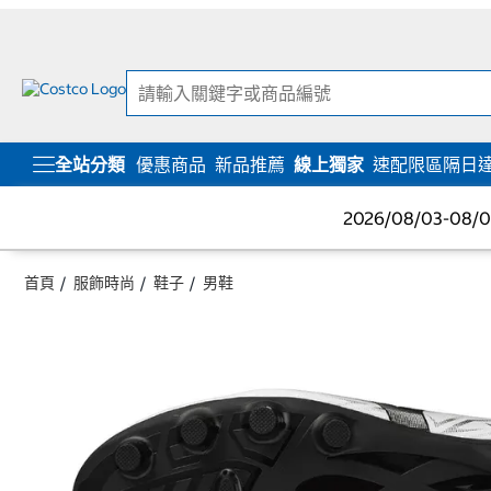
跳
跳
至
至
內
導
容
覽
選
單
全站分類
優惠商品
新品推薦
線上獨家
速配限區隔日
2026/08/03-08
首頁
服飾時尚
鞋子
男鞋