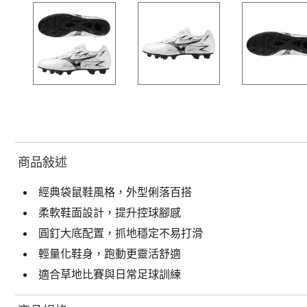
商品敍述
經典袋鼠鞋風格，外型俐落百搭
柔軟鞋面設計，提升控球腳感
圓釘大底配置，抓地穩定不易打滑
輕量化鞋身，跑動更靈活舒適
適合草地比賽與日常足球訓練