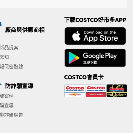
下載COSTCO好市多APP
廠商與供應商相
新品提案
需知
報保密熱線
COSTCO會員卡
防詐騙宣導
騙案例
騙宣導
舉詐騙廣告