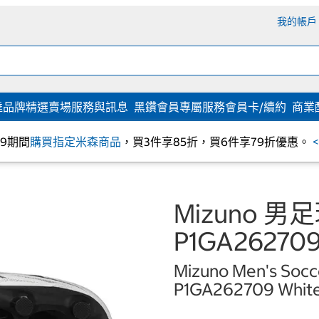
我的帳戶
達
品牌精選
賣場服務與訊息
黑鑽會員專屬服務
會員卡/續約
商業
/09期間
購買指定米森商品
，買3件享85折，買6件享79折優惠。
Mizuno 男足
P1GA26270
Mizuno Men's Soc
P1GA262709 White 