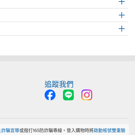
追蹤我們
止詐騙宣導
或撥打165防詐騙專線。登入購物時將
啟動帳號雙重驗