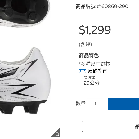
商品編號:#
160869-290
$1,299
(含運)
商品特色
*多種尺寸選擇
尺碼指南
請選擇
數量
品