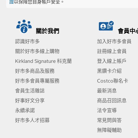
證
以保障您自身帳戶安全。
關於我們
會員中
認識好市多
加入好市多會員
關於好市多線上購物
註冊線上會員
Kirkland Signature 科克蘭
登入線上帳戶
好市多商品及服務
黑鑽卡介紹
好市多會員專屬服務
Costco聯名卡
會員生活雜誌
最新消息
好事好文分享
商品召回訊息
永續承諾
法令宣導
好市多人才招募
常見問與答
無障礙輔助