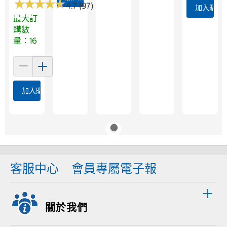
★
★
★
★
★
★
★
★
★
★
4.7 (97)
加入購物
最大訂
購數
量：16
加入購物車
客服中心
會員專屬電子報
關於我們