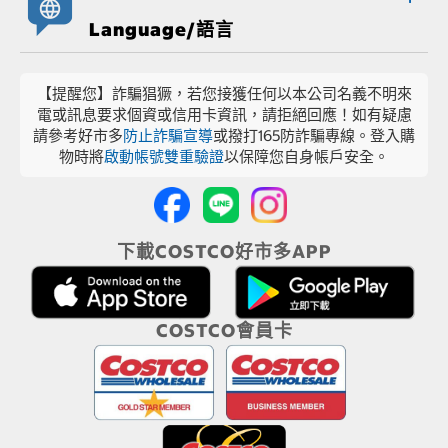
Language/語言
【提醒您】詐騙猖獗，若您接獲任何以本公司名義不明來
電或訊息要求個資或信用卡資訊，請拒絕回應！如有疑慮
請參考好市多
防止詐騙宣導
或撥打165防詐騙專線。登入購
物時將
啟動帳號雙重驗證
以保障您自身帳戶安全。
下載COSTCO好市多APP
COSTCO會員卡