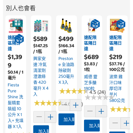
別人也會看
速配限
速配限
速配限
$589
$499
區隔日
區隔日
區隔日
$147.25
$166.34
達
達
達
/ 1瓶
/ 1瓶
$1,39
$689
$219
興家安
Preston
$3.83 /
$37.76 /
9
速 冷氣
E 全油路
1粒
100公克
清潔劑
除碳劑
$0.14 / 1
澄澈綠
250毫升
威德 靈
波樂 雞
毫升
香 420
X 3入
芝多醣
汁口味
Fiesta
毫升 X 4
180粒
厚切洋
★
★
★
★
★
★
★
★
★
★
Pure
4.5 (24)
入
芋片
★
★
★
★
★
★
★
★
★
★
Shine 洗
580公克
★
★
★
★
★
★
★
★
★
★
髮精套
4.6 (190)
★
★
★
★
★
★
裝組 10
公升 X 1
加入購物車
入+ 充填
加入購物車
器 X 1入
加入購物車