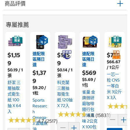
商品評價
專屬推薦
速配限
速配限
$1,15
$1,15
$755
區隔日
區隔日
$66.67
9
9
達
達
/ 1公斤
$0.19 / 1
$0.14 / 1
$1,37
$569
一芯一
張
張
$5.69 /
9
粒 CNS
舒潔 三
科克蘭
1包
一等白
$9.20 /
層抽取
三層抽
米 3公斤
雀巢 金
1粒
式衛生
取衛生
X 3入
牌微研
紙 100
紙 120抽
Sports
磨咖啡
★
★
★
★
★
★
抽 X 64
X 72入
Researc
隨行包
入
H
★
★
★
★
★
★
★
★
★
★
4.8 (15833)
深焙風
Omega-
★
★
★
★
★
★
★
★
★
★
4.7 (2517)
味 2公克
3 濃縮魚
X 100包
油