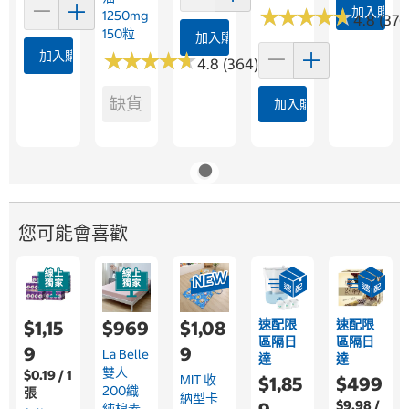
★
★
★
★
★
★
★
★
★
★
加入購物
1250mg
4.8 (376
150粒
加入購物車
加入購物車
★
★
★
★
★
★
★
★
★
★
4.8 (364)
缺貨
加入購物車
您可能會喜歡
速配限
速配限
$1,15
$969
$1,08
區隔日
區隔日
9
9
La Belle
達
達
雙人
$0.19 / 1
MIT 收
$1,85
$499
200織
張
納型卡
$9.98 /
純棉素