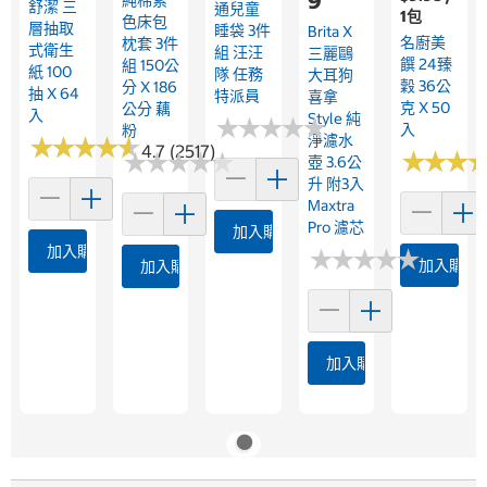
9
舒潔 三
通兒童
1包
色床包
層抽取
睡袋 3件
Brita X
名廚美
枕套 3件
式衛生
組 汪汪
三麗鷗
饌 24臻
組 150公
紙 100
隊 任務
大耳狗
穀 36公
分 X 186
抽 X 64
特派員
喜拿
克 X 50
公分 藕
入
Style 純
★
★
★
★
★
★
★
★
★
★
入
粉
淨濾水
★
★
★
★
★
★
★
★
★
★
4.7 (2517)
★
★
★
★
★
★
★
★
★
★
★
★
★
★
★
★
壺 3.6公
升 附3入
Maxtra
Pro 濾芯
加入購物車
加入購物車
★
★
★
★
★
★
★
★
★
★
加入購物
加入購物車
加入購物車