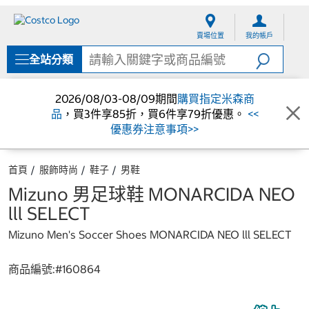
跳
跳
至
至
賣場位置
我的帳戶
內
導
容
覽
全站分類
選
單
2026/08/03-08/09期間
購買指定米森商
品
，買3件享85折，買6件享79折優惠。
<<
優惠券注意事項>>
首頁
服飾時尚
鞋子
男鞋
Mizuno 男足球鞋 MONARCIDA NEO
lll SELECT
Mizuno Men's Soccer Shoes MONARCIDA NEO lll SELECT
商品編號:#
160864