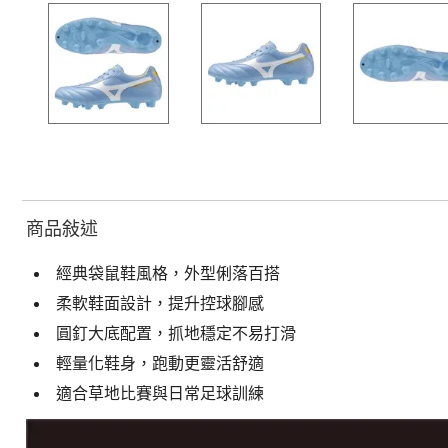
商品敍述
經典袋鼠鞋風格，外型俐落百搭
柔軟鞋面設計，提升控球腳感
圓釘大底配置，抓地穩定不易打滑
輕量化鞋身，跑動更靈活舒適
適合草地比賽與日常足球訓練