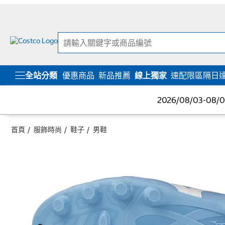
跳
跳
至
至
內
導
容
覽
選
單
全站分類
優惠商品
新品推薦
線上獨家
速配限區隔日
2026/08/03-08
首頁
服飾時尚
鞋子
男鞋