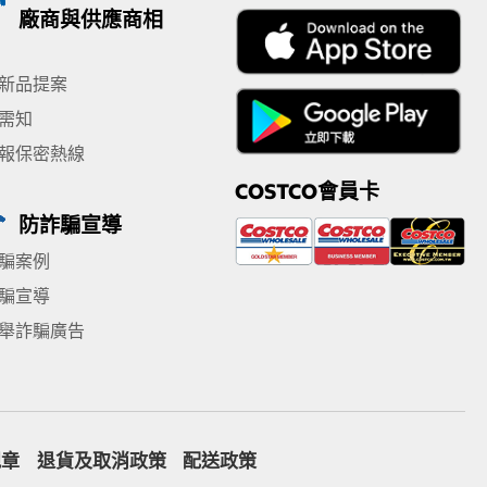
廠商與供應商相
新品提案
需知
報保密熱線
COSTCO會員卡
防詐騙宣導
騙案例
騙宣導
舉詐騙廣告
規章
退貨及取消政策
配送政策