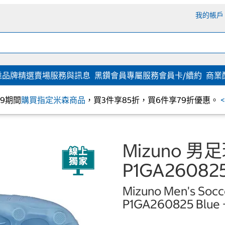
我的帳戶
達
品牌精選
賣場服務與訊息
黑鑽會員專屬服務
會員卡/續約
商業
/09期間
購買指定米森商品
，買3件享85折，買6件享79折優惠。
Mizuno 男足
P1GA26082
Mizuno Men's Socc
P1GA260825 Blue 