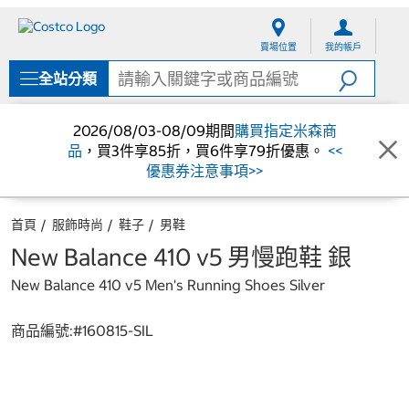
跳
跳
至
至
賣場位置
我的帳戶
內
導
容
覽
全站分類
選
單
2026/08/03-08/09期間
購買指定米森商
品
，買3件享85折，買6件享79折優惠。
<<
優惠券注意事項>>
首頁
服飾時尚
鞋子
男鞋
New Balance 410 v5 男慢跑鞋 銀
New Balance 410 v5 Men's Running Shoes Silver
商品編號:#
160815-SIL