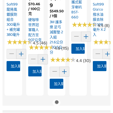
攜式藍
$70.46
Soft99
9
Soft99
牙喇叭
/ 100公
龍捲風
Gla'co
$549.50
BST-
克
鍍膜劑
撥水油
/ 1個
660
組合
膜去除
硬咖啡
3M 護多
★
★
★
★
★
★
★
★
★
★
300毫升
劑 100
世界冠
4.5 (8)
樂 足弓
+ 補充罐
毫升 X 2
軍職人
減壓墊 2
380毫升
入
配方豆
入組
907公克
★
★
★
★
★
★
★
★
★
★
★
★
★
★
★
★
21.6公分
4.5 (46)
★
★
★
★
★
★
★
★
★
★
- 30.5公
4.6 (115)
加入購物車
分
★
★
★
★
★
★
★
★
★
★
4.4 (30)
加入購物車
加入購物
加入購物車
加入購物車