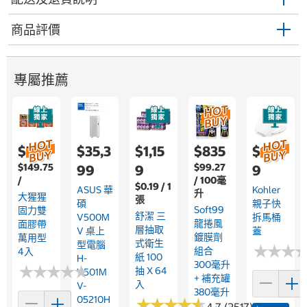
商品評價
專屬推薦
$769
$35,3
$1,15
$835
$1,99
$149.75
$99.27
99
9
9
/
/ 100毫
$0.19 / 1
ASUS 華
Kohler
升
大猩猩
張
碩
親子快
Soft99
固力雙
舒潔 三
V500M
拆馬桶
龍捲風
面膠帶
層抽取
V 桌上
蓋
鍍膜劑
萬用型
式衛生
型電腦
★
★
★
★
★
★
組合
4入
紙 100
H-
300毫升
★
★
★
★
★
★
★
★
★
★
抽 X 64
V501M
+ 補充罐
入
V-
380毫升
05210H
★
★
★
★
★
★
★
★
★
★
4.7 (2517)