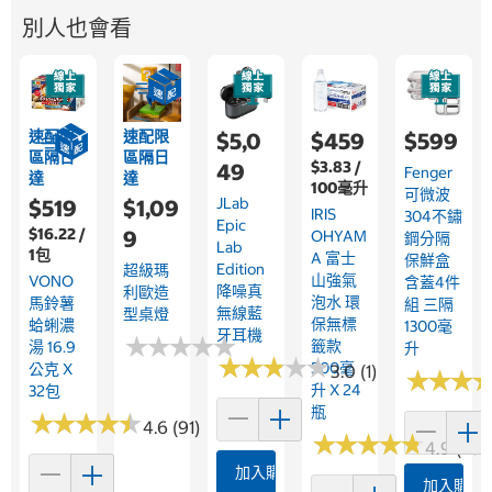
別人也會看
速配限
速配限
$5,0
$459
$599
區隔日
區隔日
$3.83 /
49
Fenger
達
達
100毫升
可微波
JLab
$519
$1,09
IRIS
304不鏽
Epic
$16.22 /
9
OHYAM
鋼分隔
Lab
1包
A 富士
保鮮盒
Edition
超級瑪
山強氣
VONO
含蓋4件
降噪真
利歐造
泡水 環
馬鈴薯
組 三隔
無線藍
型桌燈
保無標
蛤蜊濃
1300毫
牙耳機
★
★
★
★
★
★
★
★
★
★
籤款
湯 16.9
升
★
★
★
★
★
★
★
★
★
★
500毫
公克 X
3.0 (1)
★
★
★
★
★
★
升 X 24
32包
瓶
★
★
★
★
★
★
★
★
★
★
4.6 (91)
★
★
★
★
★
★
★
★
★
★
4.9 (232
加入購物車
加入購物