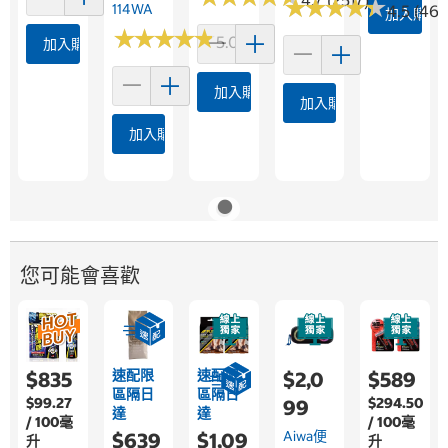
★
★
★
★
★
★
★
★
★
★
114WA
4.5 (46)
加入購物
★
★
★
★
★
★
★
★
★
★
5.0 (1)
加入購物車
加入購物車
加入購物車
加入購物車
您可能會喜歡
速配限
速配限
$835
$2,0
$589
區隔日
區隔日
$99.27
$294.50
99
達
達
/ 100毫
/ 100毫
Aiwa便
$639
$1,09
升
升