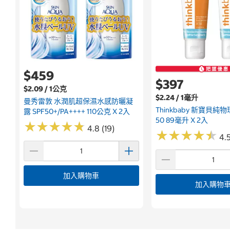
$459
$397
$2.09 / 1公克
$2.24 / 1毫升
曼秀雷敦 水潤肌超保濕水感防曬凝
Thinkbaby 新寶貝純物
露 SPF50+/PA++++ 110公克 X 2入
50 89毫升 X 2入
★
★
★
★
★
★
★
★
★
★
4.8 (19)
★
★
★
★
★
★
★
★
★
★
4.5
加入購物車
加入購物