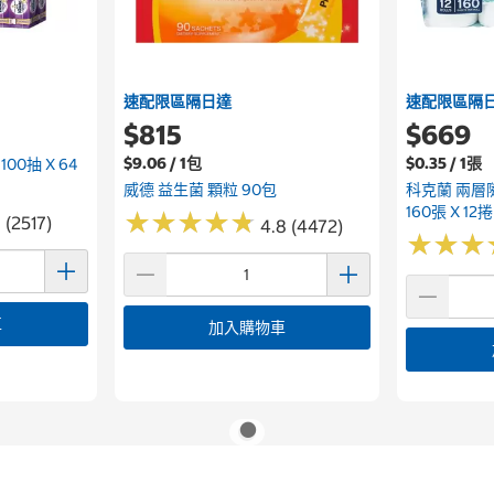
速配限區隔日達
速配限區隔
$815
$669
$9.06 / 1包
$0.35 / 1張
0抽 X 64
威德 益生菌 顆粒 90包
科克蘭 兩層
160張 X 12捲
★
★
★
★
★
★
★
★
★
★
 (2517)
4.8 (4472)
★
★
★
★
★
★
車
加入購物車