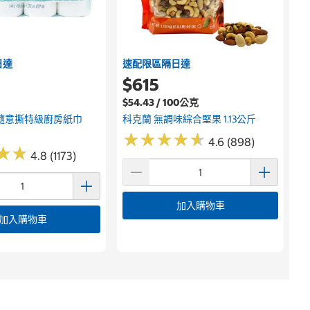
日達
速配限區隔日達
$615
$54.43 / 100公克
隨意撕特級廚房紙巾
科克蘭 無調味綜合堅果 1.13公斤
★
★
★
★
★
★
★
★
★
★
4.6 (898)
★
★
★
★
4.8 (1173)
加入購物車
加入購物車