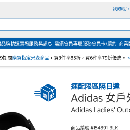
我的帳戶
達
品牌精選
賣場服務與訊息
黑鑽會員專屬服務
會員卡/續約
商業
/09期間
購買指定米森商品
，買3件享85折，買6件享79折優惠。
速配限區隔日達
Adidas 女
Adidas Ladies' Out
商品編號:#
154891-BLK