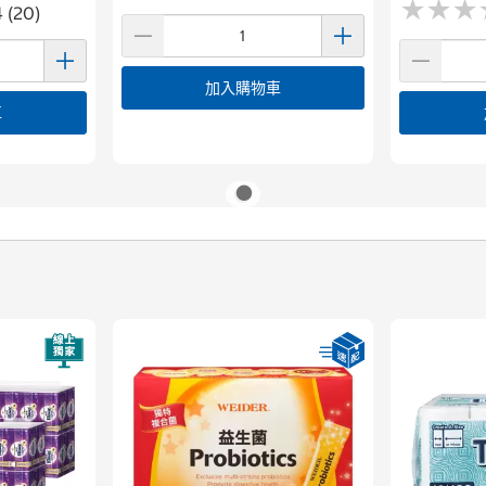
★
★
★
★
★
★
4 (20)
加入購物車
車