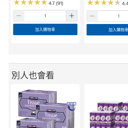
★
★
★
★
★
★
★
★
★
★
★
★
★
★
★
★
★
★
★
★
4.7 (91)
4.
加入購物車
加入購物
別人也會看