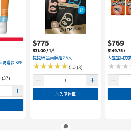
$775
$769
$31.00 / 1片
$149.75 /
提提研 黑面膜組 25入
大猩猩固力雙
理防曬霜 SPF
★
★
★
★
★
★
★
★
★
★
★
★
★
★
★
★
5.0 (3)
 (37)
加入購物車
車