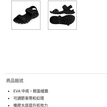
商品敍述
EVA 中底，輕盈緩震
可調節束帶和扣環
橡膠大底提升抓地力