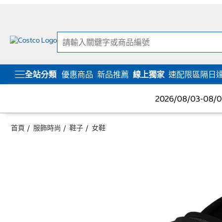
跳
跳
至
至
內
導
容
覽
選
單
全站分類
優惠商品
新品推薦
線上獨家
速配限區隔日
2026/08/03-08
首頁
服飾時尚
鞋子
女鞋