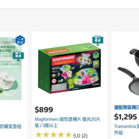
速配限區隔
$899
$1,295
Magformers 磁性建構片 螢光20片
裝 / 3歲以上
感防曬氣墊組
Tramonti
件組
★
★
★
★
★
★
★
★
★
★
5.0 (2)