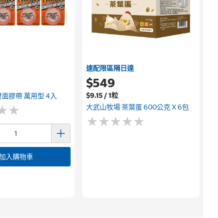
速配限區隔日達
$549
$9.15 / 1粒
面膠帶 萬用型 4入
大武山牧場 茶葉蛋 600公克 X 6包
★
★
★
★
★
★
★
★
★
★
★
★
★
★
加入購物車