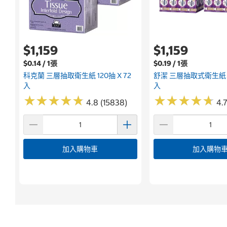
$1,159
$1,159
$0.14 / 1張
$0.19 / 1張
科克蘭 三層抽取衛生紙 120抽 X 72
舒潔 三層抽取式衛生紙 10
入
入
★
★
★
★
★
★
★
★
★
★
★
★
★
★
★
★
★
★
★
★
4.8 (15838)
4.7
加入購物車
加入購物