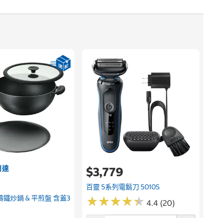
日達
$3,779
百靈 5系列電鬍刀 5010S
na 鑄鐵炒鍋 & 平煎盤 含蓋3
★
★
★
★
★
★
★
★
★
★
4.4 (20)