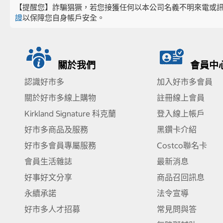
【提醒您】詐騙猖獗，若您接獲任何以本公司名義不明來電或
證
以保障您自身帳戶安全。
關於我們
會員中
認識好市多
加入好市多會員
關於好市多線上購物
註冊線上會員
Kirkland Signature 科克蘭
登入線上帳戶
好市多商品及服務
黑鑽卡介紹
好市多會員專屬服務
Costco聯名卡
會員生活雜誌
最新消息
好事好文分享
商品召回訊息
永續承諾
法令宣導
好市多人才招募
常見問與答