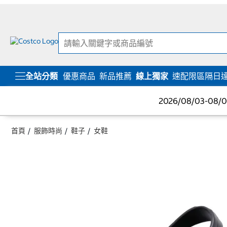
跳
跳
至
至
內
導
容
覽
選
單
全站分類
優惠商品
新品推薦
線上獨家
速配限區隔日
2026/08/03-08
首頁
服飾時尚
鞋子
女鞋