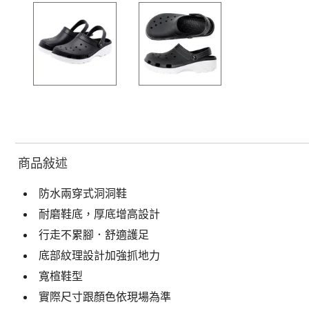
商品敍述
防水兩穿式洞洞鞋
耐磨鞋底，厚底增高設計
行走不累腳．舒適護足
底部紋理設計加強抓地力
寬楦鞋型
實際尺寸跟顏色依現場為準