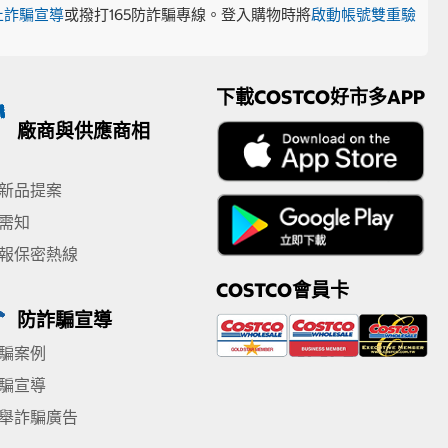
止詐騙宣導
或撥打165防詐騙專線。登入購物時將
啟動帳號雙重驗
下載COSTCO好市多APP
廠商與供應商相
新品提案
需知
報保密熱線
COSTCO會員卡
防詐騙宣導
騙案例
騙宣導
舉詐騙廣告