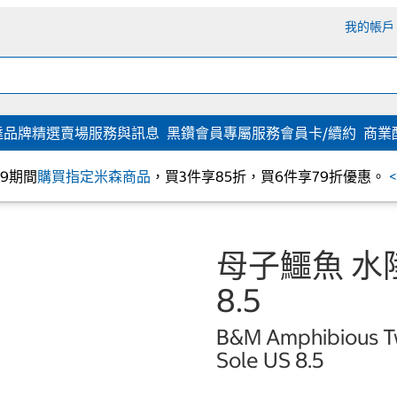
我的帳戶
達
品牌精選
賣場服務與訊息
黑鑽會員專屬服務
會員卡/續約
商業
/09期間
購買指定米森商品
，買3件享85折，買6件享79折優惠。
母子鱷魚 水
8.5
B&M Amphibious Tw
Sole US 8.5