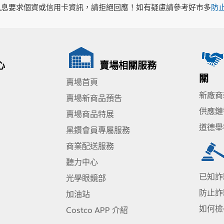
訊息要求個資或信用卡資訊，請拒絕回應！如有疑慮請參考好市多
防
心
賣場相關服務
關
賣場首頁
新廠商
賣場新商品預告
供應鏈
賣場商品特展
道德舉
黑鑽會員專屬服務
商業配送服務
聽力中心
已知詐
光學眼鏡部
防止詐
加油站
如何檢
Costco APP 介紹