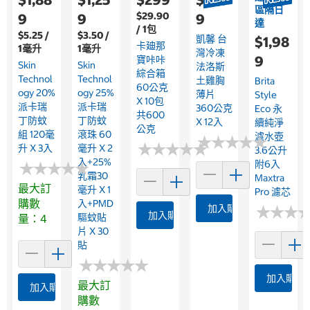
區隔日
$29.90
9
9
9
達
/ 1包
$5.25 /
$3.50 /
凱馨 台
$1,98
卡廸那
1毫升
1毫升
灣冷凍
9
寶咔咔
Skin
Skin
法洛斯
綜合箱
Technol
Technol
土雞胸
Brita
60公克
Ogy 20%
Ogy 25%
薄片
Style
X 10包
派卡瑞
派卡瑞
360公克
Eco 永
共600
丁防蚊
丁防蚊
X 12入
續純淨
公克
組 120毫
滾珠 60
濾水壺
★
★
★
★
★
★
★
★
★
★
★
★
★
★
★
★
★
★
★
★
升 X 3入
毫升 X 2
3.6公升
入+25%
附6入
★
★
★
★
★
★
★
★
★
★
乳霜30
Maxtra
最大訂
毫升 X 1
Pro 濾芯
購數
入+PMD
加入購物車
★
★
★
★
★
★
加入購物車
驅蚊貼
量：4
片 X 30
貼
★
★
★
★
★
★
★
★
★
★
加入購物
最大訂
加入購物車
購數