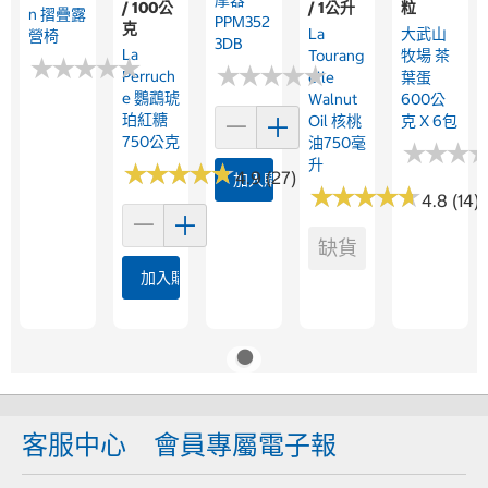
摩器
/ 100公
/ 1公升
粒
N 摺疊露
PPM352
克
La
大武山
營椅
3DB
La
Tourang
牧場 茶
★
★
★
★
★
★
★
★
★
★
★
★
★
★
★
★
★
★
★
★
Perruch
Elle
葉蛋
E 鸚鵡琥
Walnut
600公
珀紅糖
Oil 核桃
克 X 6包
750公克
油750毫
★
★
★
★
★
★
升
★
★
★
★
★
★
★
★
★
★
4.9 (27)
加入購物車
★
★
★
★
★
★
★
★
★
★
4.8 (14)
缺貨
加入購物車
客服中心
會員專屬電子報