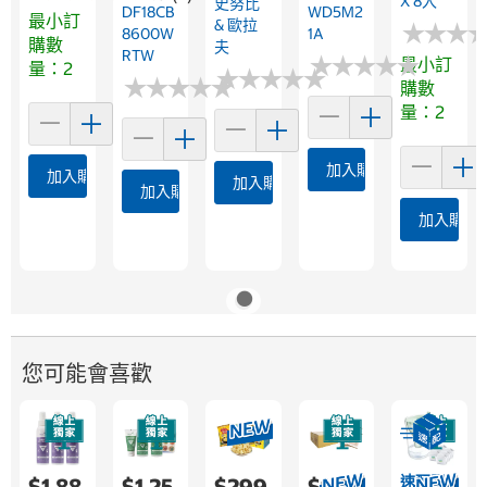
X 8入
史努比
DF18CB
WD5M2
最小訂
& 歐拉
★
★
★
★
★
★
8600W
1A
購數
夫
RTW
★
★
★
★
★
★
★
★
★
★
最小訂
量：2
★
★
★
★
★
★
★
★
★
★
★
★
★
★
★
★
★
★
★
★
購數
量：2
加入購物車
加入購物車
加入購物車
加入購物車
加入購物
您可能會喜歡
速配限
$1,88
$1,25
$299
$1,39