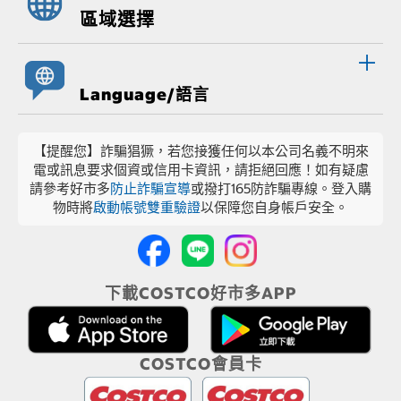
區域選擇
Language/語言
【提醒您】詐騙猖獗，若您接獲任何以本公司名義不明來
電或訊息要求個資或信用卡資訊，請拒絕回應！如有疑慮
請參考好市多
防止詐騙宣導
或撥打165防詐騙專線。登入購
物時將
啟動帳號雙重驗證
以保障您自身帳戶安全。
下載COSTCO好市多APP
COSTCO會員卡