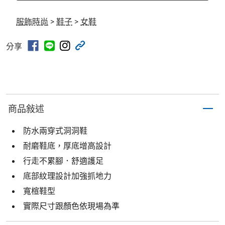
服飾時尚
>
鞋子
>
女鞋
分享
商品敍述
防水兩穿式洞洞鞋
耐磨鞋底，厚底增高設計
行走不累腳．舒適護足
底部紋理設計加強抓地力
寬楦鞋型
實際尺寸跟顏色依現場為準