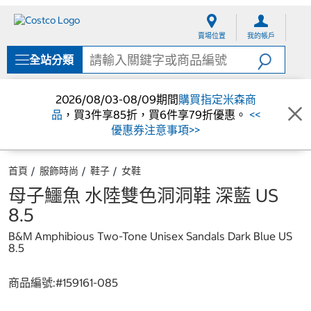
跳
跳
至
至
賣場位置
我的帳戶
內
導
容
覽
全站分類
選
單
2026/08/03-08/09期間
購買指定米森商
品
，買3件享85折，買6件享79折優惠。
<<
優惠券注意事項>>
首頁
服飾時尚
鞋子
女鞋
母子鱷魚 水陸雙色洞洞鞋 深藍 US
8.5
B&M Amphibious Two-Tone Unisex Sandals Dark Blue US
8.5
商品編號:#
159161-085