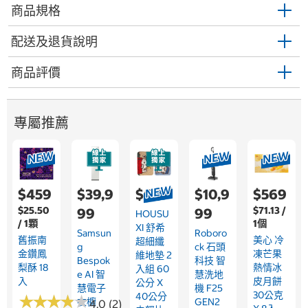
商品規格
配送及退貨說明
商品評價
專屬推薦
$459
$39,9
$689
$10,9
$569
$25.50
$71.13 /
99
99
HOUSU
/ 1顆
1個
XI 舒希
Samsun
Roboro
舊振南
美心 冷
超細纖
G
Ck 石頭
金鑽鳳
凍芒果
維地墊 2
Bespok
科技 智
梨酥 18
熱情冰
入組 60
E AI 智
慧洗地
入
皮月餅
公分 X
慧電子
機 F25
30公克
40公分
★
★
★
★
★
★
★
★
★
★
衣櫥
GEN2
4.0 (2)