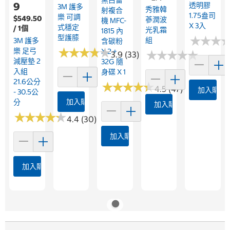
9
透明膠
3M 護多
秀雅韓
射複合
1.75盎司
樂 可調
$549.50
蔘潤波
機 MFC-
X 3入
式穩定
/ 1個
光乳霜
1815 內
型護膝
★
★
★
★
★
★
組
3M 護多
含碳粉
★
★
★
★
★
★
★
★
★
★
樂 足弓
X 2 +
★
★
★
★
★
★
★
★
★
★
3.9 (33)
減壓墊 2
32G 隨
入組
身碟 X 1
21.6公分
★
★
★
★
★
★
★
★
★
★
4.5 (47)
加入購物
- 30.5公
加入購物車
分
加入購物車
★
★
★
★
★
★
★
★
★
★
4.4 (30)
加入購物車
加入購物車