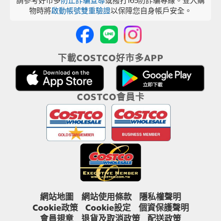
請參考好市多
防止詐騙宣導
或撥打165防詐騙專線。登入購
物時將
啟動帳號雙重驗證
以保障您自身帳戶安全。
下載COSTCO好市多APP
COSTCO會員卡
網站地圖
網站使用條款
隱私權聲明
Cookie政策
Cookie設定
個資保護聲明
會員規章
退貨及取消政策
配送政策