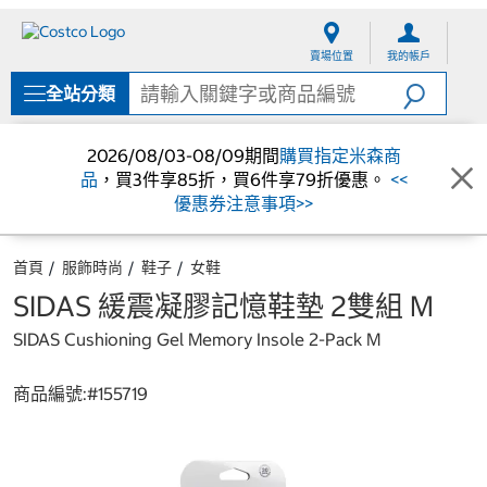
跳
跳
至
至
賣場位置
我的帳戶
內
導
容
覽
全站分類
選
單
2026/08/03-08/09期間
購買指定米森商
品
，買3件享85折，買6件享79折優惠。
<<
優惠券注意事項>>
首頁
服飾時尚
鞋子
女鞋
SIDAS 緩震凝膠記憶鞋墊 2雙組 M
SIDAS Cushioning Gel Memory Insole 2-Pack M
商品編號:#
155719