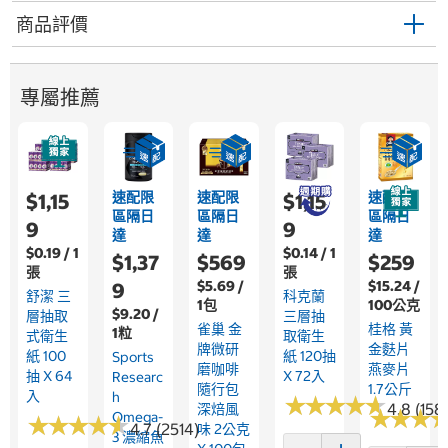
商品評價
專屬推薦
速配限
速配限
速配限
$1,15
$1,15
區隔日
區隔日
區隔日
9
9
達
達
達
$0.19 / 1
$0.14 / 1
$1,37
$569
$259
張
張
$5.69 /
$15.24 /
9
舒潔 三
科克蘭
1包
100公克
$9.20 /
層抽取
三層抽
雀巢 金
桂格 黃
1粒
式衛生
取衛生
牌微研
金麩片
紙 100
紙 120抽
Sports
磨咖啡
燕麥片
抽 X 64
X 72入
Researc
隨行包
1.7公斤
入
H
★
★
★
★
★
★
★
★
★
★
4.8 (158
深焙風
★
★
★
★
★
★
Omega-
★
★
★
★
★
★
★
★
★
★
4.7 (2514)
味 2公克
3 濃縮魚