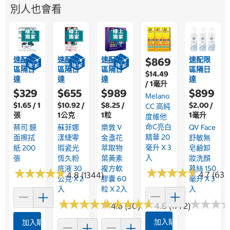
別人也會看
速配限
速配限
速配限
速配限
$869
區隔日
區隔日
區隔日
區隔日
$14.49
達
達
達
達
/ 1毫升
$329
$655
$989
$899
Melano
$1.65 / 1
$10.92 /
$8.25 /
$2.00 /
CC 高純
張
1公克
1粒
1毫升
度維他
命C亮白
蔡司 鏡
蘇菲娜
樂敦 V
QV Face
精華 20
面擦拭
漾緁零
金盞花
舒敏無
毫升 X 3
紙 200
瑕瓷光
萃取物
皂鹼卸
入
張
恆久粉
葉黃素
妝洗顏
底液 30
複方軟
慕絲 150
★
★
★
★
★
★
★
★
★
★
★
★
★
★
★
★
★
★
★
★
4.7 (63)
4.8 (1344)
公克 X 2
膠囊 60
毫升 X 3
入
粒 X 2入
入
★
★
★
★
★
★
★
★
★
★
★
★
★
★
★
★
★
★
★
★
★
★
★
★
★
★
4.6 (30)
4.8 (1772)
加入購物車
加入購物車