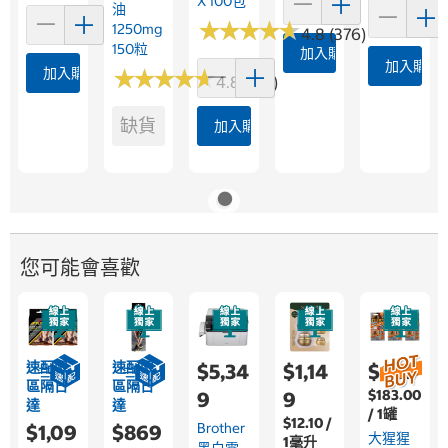
X 100包
油
★
★
★
★
★
★
★
★
★
★
1250mg
4.8 (376)
150粒
加入購物車
加入購物
加入購物車
★
★
★
★
★
★
★
★
★
★
4.8 (361)
缺貨
加入購物車
您可能會喜歡
速配限
速配限
$5,34
$1,14
$689
區隔日
區隔日
$183.00
9
9
達
達
/ 1罐
$12.10 /
Brother
$1,09
$869
大猩猩
1毫升
黑白雷