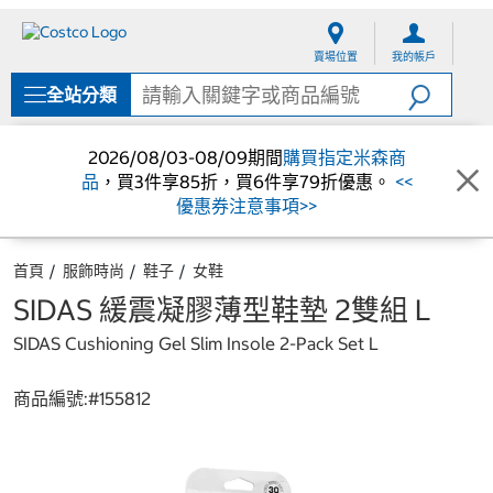
跳
跳
至
至
賣場位置
我的帳戶
內
導
容
覽
全站分類
選
單
2026/08/03-08/09期間
購買指定米森商
品
，買3件享85折，買6件享79折優惠。
<<
優惠券注意事項>>
首頁
服飾時尚
鞋子
女鞋
SIDAS 緩震凝膠薄型鞋墊 2雙組 L
SIDAS Cushioning Gel Slim Insole 2-Pack Set L
商品編號:#
155812