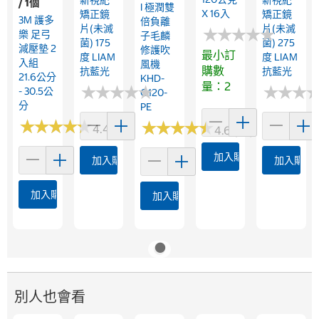
/ 1個
I 極潤雙
X 16入
矯正鏡
矯正鏡
3M 護多
倍負離
片(未滅
片(未滅
★
★
★
★
★
★
★
★
★
★
樂 足弓
子毛麟
菌) 175
菌) 275
減壓墊 2
修護吹
最小訂
度 LIAM
度 LIAM
入組
風機
購數
抗藍光
抗藍光
21.6公分
KHD-
量：2
★
★
★
★
★
★
★
★
★
★
★
★
★
★
★
★
- 30.5公
G120-
分
PE
★
★
★
★
★
★
★
★
★
★
★
★
★
★
★
★
★
★
★
★
4.4 (30)
4.6 (25)
加入購物車
加入購物車
加入購物
加入購物車
加入購物車
別人也會看