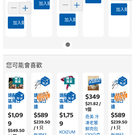
加入購物車
加入購物
加入購物車
加入購物車
您可能會喜歡
速配限
速配限
速配限
速配限
$349
區隔日
區隔日
區隔日
區隔日
$21.82 /
達
達
達
達
1個
$1,09
$589
$1,75
$589
奇美 冷
$239.50
$239.50
9
9
凍老饕
/ 1 只
/ 1 只
鮮肉包
$549.50
KOIZUM
120公克
新視紀
新視紀