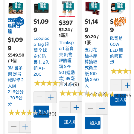
速配限
$1,09
$1,14
$4,19
$397
區隔日
9
9
9
$2.24 /
達
1毫升
$0.20 /
Looploo
歐司朗
$1,09
Thinksp
1張
P Tag 超
60W
9
Ort 新寶
五月花
薄 全球
LED 簡
貝 純物
$549.50
極萃厚
定位防
約吸頂
理防曬
/ 1個
棒抽取
丟卡 2入
燈
霜 SPF
式衛生
3M 護多
組 AT-
★
★
★
★
★
★
50 (運動
紙 100
樂 足弓
20C
款) 89毫
抽 X 60
減壓墊 2
★
★
★
★
★
★
★
★
★
★
4.4 (9)
升 X 2入
入
入組
★
★
★
★
★
★
★
★
★
★
21.6公分
★
★
★
★
★
★
★
★
★
★
4.2 (22)
4.8 (951
- 30.5公
加入購物
分
★
★
★
★
★
★
★
★
★
★
加入購物車
4.4 (30)
加入購物車
加入購物車