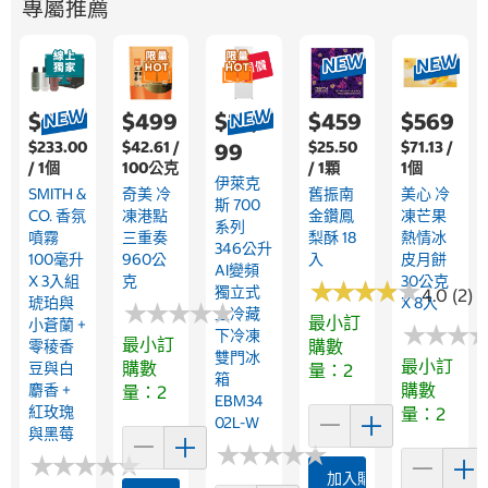
專屬推薦
$699
$499
$22,9
$459
$569
$233.00
$42.61 /
$25.50
$71.13 /
99
/ 1個
100公克
/ 1顆
1個
伊萊克
SMITH &
奇美 冷
舊振南
美心 冷
斯 700
CO. 香氛
凍港點
金鑽鳳
凍芒果
系列
噴霧
三重奏
梨酥 18
熱情冰
346公升
100毫升
960公
入
皮月餅
AI變頻
X 3入組
克
30公克
★
★
★
★
★
★
★
★
★
★
獨立式
4.0 (2)
琥珀與
X 8入
★
★
★
★
★
★
★
★
★
★
上冷藏
最小訂
小蒼蘭 +
★
★
★
★
★
★
下冷凍
最小訂
購數
零稜香
雙門冰
最小訂
購數
豆與白
量：2
箱
購數
麝香 +
量：2
EBM34
紅玫瑰
量：2
02L-W
與黑莓
★
★
★
★
★
★
★
★
★
★
★
★
★
★
★
★
★
★
★
★
加入購物車