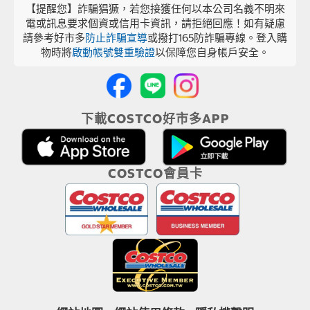
【提醒您】詐騙猖獗，若您接獲任何以本公司名義不明來
電或訊息要求個資或信用卡資訊，請拒絕回應！如有疑慮
請參考好市多
防止詐騙宣導
或撥打165防詐騙專線。登入購
物時將
啟動帳號雙重驗證
以保障您自身帳戶安全。
下載COSTCO好市多APP
COSTCO會員卡