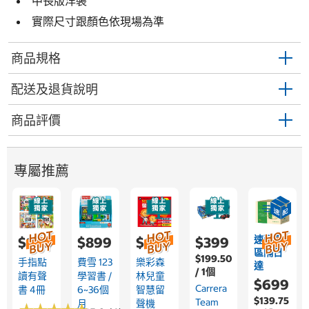
中長版洋裝
實際尺寸跟顏色依現場為準
商品規格
配送及退貨說明
商品評價
專屬推薦
速配限
$999
$899
$699
$399
區隔日
$199.50
手指點
費雪 123
樂彩森
達
/ 1個
讀有聲
學習書 /
林兒童
$699
Carrera
書 4冊
6~36個
智慧留
$139.75
Team
月
聲機