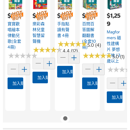
$759
$699
$999
$799
$1,25
9
寶寶歡
樂彩森
手指點
百問百
唱繪本
林兒童
讀有聲
答圖解
Magfor
律動兒
智慧留
書 4冊
翻翻書
Mers 磁
歌(全套
聲機
(全套10
★
★
★
★
★
★
★
★
★
★
性建構
5.0 (4)
4冊)
冊)
★
★
★
★
★
★
★
★
★
★
片 夢想
4.4 (12)
★
★
★
★
★
★
★
★
★
★
★
★
★
★
★
★
★
★
★
★
天地 / 3
5.0 (1)
歲以上
★
★
★
★
★
★
加入購物車
加入購物車
加入購物車
加入購物車
加入購物