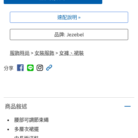
速配說明 »
品牌: Jezebel
服飾時尚
>
女裝服飾
>
女褲、裙裝
分享
商品敍述
腰部可調節束繩
多層次裙擺