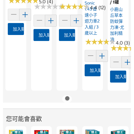
★
★
★
★
★
★
★
★
★
★
5.0 (4)
/ 1罐
Sonic
★
★
★
★
★
★
★
★
★
★
★
★
★
★
★
★
★
★
★
★
4.4 (12)
1:43 音
小鹿山
速小子
丘草本
迴力車2
防蚊彈
入組 / 3
力凍-尤
加入購物車
歲以上
加利精
加入購物車
加入購物車
油
★
★
★
★
★
★
★
★
★
★
4.0 (3)
★
★
★
★
★
★
加入購物車
加入購物
您可能會喜歡