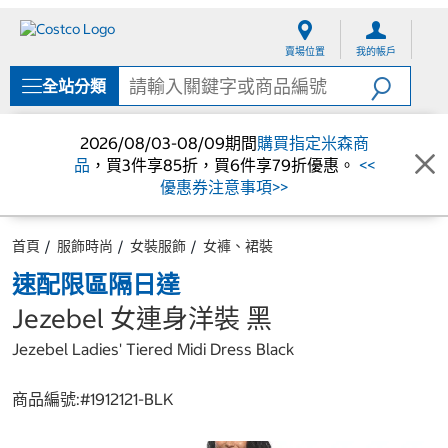
跳
跳
至
至
賣場位置
我的帳戶
內
導
容
覽
全站分類
選
單
2026/08/03-08/09期間
購買指定米森商
品
，買3件享85折，買6件享79折優惠。
<<
優惠券注意事項>>
首頁
服飾時尚
女裝服飾
女褲、裙裝
速配限區隔日達
Jezebel 女連身洋裝 黑
Jezebel Ladies' Tiered Midi Dress Black
商品編號:#
1912121-BLK