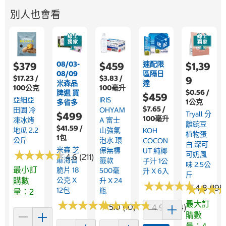
別人也會看
08/03-
速配限
$379
$459
$1,39
08/09
區隔日
$17.23 /
$3.83 /
9
米森品
達
100公克
100毫升
$0.56 /
牌週 買
$459
亞細亞
IRIS
1公克
多省多
$7.65 /
田園 冷
OHYAM
Tryall 分
$499
100毫升
凍冰烤
A 富士
離豌豆
$41.59 /
地瓜 2.2
山強氣
KOH
植物蛋
1包
公斤
泡水 環
COCON
白 深可
米森 芝
保無標
UT 純椰
★
★
★
★
★
★
★
★
★
★
可奶風
4.6 (211)
麻海苔
籤款
子汁 1公
味 2.5公
最小訂
脆片 18
500毫
升 X 6入
斤
購數
公克 X
升 X 24
★
★
★
★
★
★
★
★
★
★
★
★
★
★
★
★
4.8 (195
12包
瓶
量：2
★
★
★
★
★
★
★
★
★
★
★
★
★
★
★
★
★
★
★
★
最大訂
5.0 (10)
4.9 (204)
購數