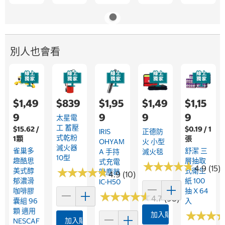
別人也會看
$1,49
$839
$1,95
$1,49
$1,15
9
9
9
9
太星電
工 蓄壓
$15.62 /
$0.19 / 1
IRIS
正德防
式乾粉
1顆
張
OHYAM
火 小型
滅火器
雀巢多
舒潔 三
A 手持
滅火毯
10型
趣酷思
層抽取
式充電
★
★
★
★
★
★
★
★
★
★
4.9 (15)
★
★
★
★
★
★
★
★
★
★
美式醇
式衛生
吸塵器
4.9 (10)
郁濃滑
紙 100
IC-H50
咖啡膠
抽 X 64
★
★
★
★
★
★
★
★
★
★
4.7 (98)
囊組 96
入
顆 適用
★
★
★
★
★
★
加入購物車
加入購物車
NESCAF