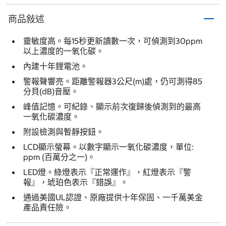
商品敍述
靈敏度高。每15秒更新讀數一次，可偵測到30ppm
以上濃度的一氧化碳。
內建十年鋰電池。
警報聲響亮。距離警報器3公尺(m)處，仍可測得85
分貝(dB)音壓。
峰值記憶。可紀錄、顯示前次復歸後偵測到的最高
一氧化碳濃度。
附設檢測與暫靜按鈕。
LCD顯示螢幕。以數字顯示一氧化碳濃度，單位:
ppm (百萬分之一)。
LED燈。綠燈表示『正常運作』，紅燈表示『警
報』，琥珀色表示『錯誤』。
通過美國UL認證、原廠提供十年保固、一千萬美金
產品責任險。