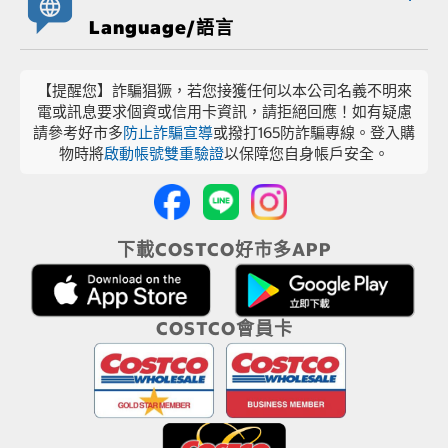
Language/語言
【提醒您】詐騙猖獗，若您接獲任何以本公司名義不明來
電或訊息要求個資或信用卡資訊，請拒絕回應！如有疑慮
請參考好市多
防止詐騙宣導
或撥打165防詐騙專線。登入購
物時將
啟動帳號雙重驗證
以保障您自身帳戶安全。
下載COSTCO好市多APP
COSTCO會員卡