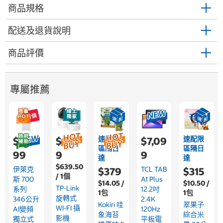
商品規格
配送及退貨說明
商品評價
專屬推薦
速配限
速配限
$22,9
$1,59
$7,09
區隔日
區隔日
99
9
9
達
達
$639.50
伊萊克
TCL TAB
$379
$315
/ 1個
斯 700
A1 Plus
$14.05 /
$10.50 /
TP-Link
系列
12.2吋
1包
1包
旋轉式
346公升
2.4K
Kokiri 哇
翠果子
WI-FI 攝
AI變頻
120Hz
象海苔
綜合米
影機
獨立式
平板電