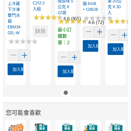
捲原味 5
果 20公
C212 2
上冷藏
腦 6GB
公克 X
克 X 30
入組
下冷凍
+ 128GB
22袋
入
雙門冰
★
★
★
★
★
★
★
★
★
★
★
★
★
★
★
★
★
★
★
★
4.6 (165)
★
★
★
★
★
★
★
★
★
★
★
★
★
★
★
★
箱
4.6 (72)
EBM34
最小訂
缺貨
02L-W
購數
★
★
★
★
★
★
★
★
★
★
量：2
加入購物車
加入購物
加入購物車
加入購物車
您可能會喜歡