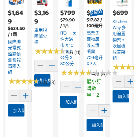
$1,64
$3,16
$799
$379
$699
$79.90
$17.82 /
9
9
Kitchen
/ 1片
100毫升
Way 多
$624.50
車用脫
ITO 一次
高樂氏
用途置
/ 1個
困滅火
性大浴
寵物尿
物架 +
國際牌
棒
巾 X 10
液去漬
吹風機
光電式
★
★
★
★
★
★
★
★
★
★
入 160
噴霧
4.6 (11)
放置架
煙霧偵
公分 X
709毫升
組
測警報
80公分
X 3入
★
★
★
★
★
★
器兩入
★
★
★
★
★
★
★
★
★
★
★
★
★
★
★
★
★
★
★
★
組
4.8 (4)
★
★
★
★
★
★
★
★
★
★
加入購物車
最小訂
4.8 (13)
購數
量：2
加入購物
加入購物車
加入購物車
加入購物車