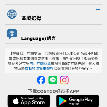
區域選擇
Language/語言
【提醒您】詐騙猖獗，若您接獲任何以本公司名義不明來
電或訊息要求個資或信用卡資訊，請拒絕回應！如有疑慮
請參考好市多
防止詐騙宣導
或撥打165防詐騙專線。登入購
物時將
啟動帳號雙重驗證
以保障您自身帳戶安全。
下載COSTCO好市多APP