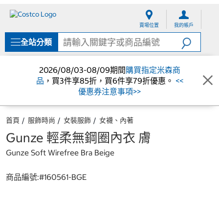
跳
跳
至
至
賣場位置
我的帳戶
內
導
容
覽
全站分類
選
單
2026/08/03-08/09期間
購買指定米森商
品
，買3件享85折，買6件享79折優惠。
<<
優惠券注意事項>>
首頁
服飾時尚
女裝服飾
女襪、內著
Gunze 輕柔無鋼圈內衣 膚
Gunze Soft Wirefree Bra Beige
商品編號:#
160561-BGE