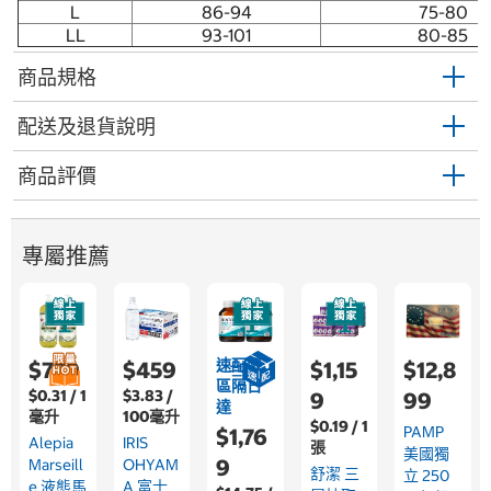
L
86-94
75-80
LL
93-101
80-85
商品規格
配送及退貨說明
商品評價
專屬推薦
速配限
$779
$459
$1,15
$12,8
區隔日
$0.31 / 1
$3.83 /
9
99
達
毫升
100毫升
$0.19 / 1
PAMP
$1,76
Alepia
IRIS
張
美國獨
9
Marseill
OHYAM
舒潔 三
立 250
E 液態馬
A 富士