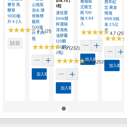
$14.75 /
層抽取
周年紀
賽皂 馬
山強氣
1粒
式衛生
念 黃金
鞭草
泡水 環
紙 100
澳佳寶
條塊
1000毫
保無標
抽 X 64
DHA精
999.9純
升 X 2入
籤款
入
粹濃縮
金 2.5公
500毫
★
★
★
★
★
★
★
★
★
★
深海魚
克
4.3 (21)
★
★
★
★
★
★
★
★
★
★
升 X 24
4.7 (2517
油膠囊
★
★
★
★
★
★
瓶
120顆
缺貨
★
★
★
★
★
★
★
★
★
★
(60顆 X
4.9 (232)
2瓶)
★
★
★
★
★
★
★
★
★
★
加入購物車
4.8 (1253)
加入購物
加入購物車
加入購物車