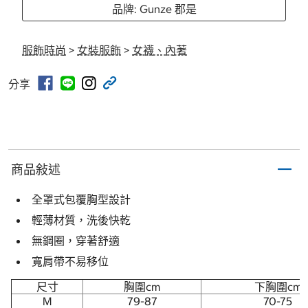
品牌: Gunze 郡是
服飾時尚
>
女裝服飾
>
女襪、內著
分享
商品敍述
全罩式包覆胸型設計
輕薄材質，洗後快乾
無鋼圈，穿著舒適
寬肩帶不易移位
尺寸
胸圍cm
下胸圍cm
M
79-87
70-75