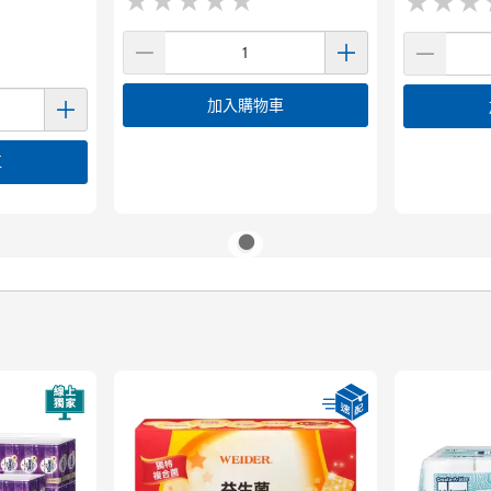
★
★
★
★
★
★
★
★
★
★
★
★
★
★
★
★
加入購物車
車