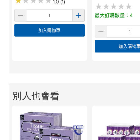
★
★
★
★
★
★
★
★
★
★
1.0 (1)
★
★
★
★
★
★
★
★
★
★
最大訂購數量：4
加入購物車
加入購物
別人也會看