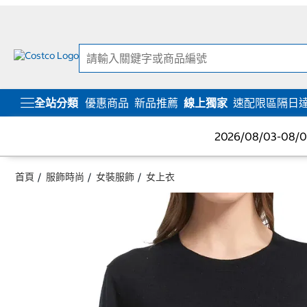
跳
跳
至
至
內
導
容
覽
選
單
全站分類
優惠商品
新品推薦
線上獨家
速配限區隔日
2026/08/03-08
首頁
服飾時尚
女裝服飾
女上衣