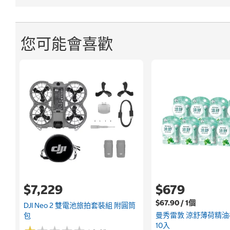
您可能會喜歡
$7,229
$679
$67.90 / 1個
DJI Neo 2 雙電池旅拍套裝組 附圓筒
曼秀雷敦 涼舒薄荷精油棒 
包
10入