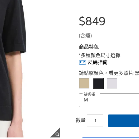
$849
(含運)
商品特色
*多種顏色尺寸選擇
尺碼指南
Select product
請點擊顏色，看更多照片:
請選擇
數量