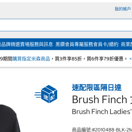
我的帳戶
達
品牌精選
賣場服務與訊息
黑鑽會員專屬服務
會員卡/續約
商業
/09期間
購買指定米森商品
，買3件享85折，買6件享79折優惠。
速配限區隔日達
Brush Fin
Brush Finch Ladies
商品編號:#
2010488-BLK-2