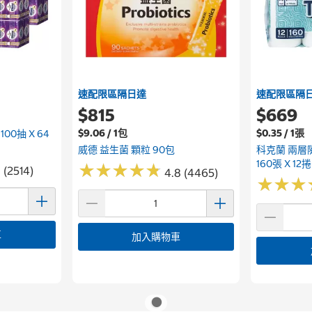
速配限區隔日達
速配限區隔
$815
$669
$9.06 / 1包
$0.35 / 1張
0抽 X 64
威德 益生菌 顆粒 90包
科克蘭 兩層
160張 X 12捲
★
★
★
★
★
★
★
★
★
★
 (2514)
4.8 (4465)
★
★
★
★
★
★
車
加入購物車