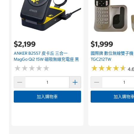
$2,199
$1,999
ANKER B2557 皮卡丘 三合一
國際牌 數位無線雙子機 
MagGo Qi2 15W 磁吸無線充電座 黑
TGC212TW
★
★
★
★
★
★
★
★
★
★
★
★
★
★
★
★
★
★
★
★
4.6
加入購物車
加入購物