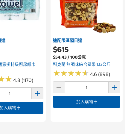
日達
速配限區隔日達
$615
$54.43 / 100公克
隨意撕特級廚房紙巾
科克蘭 無調味綜合堅果 1.13公斤
★
★
★
★
★
★
★
★
★
★
4.6 (898)
★
★
★
★
4.8 (1170)
加入購物車
加入購物車