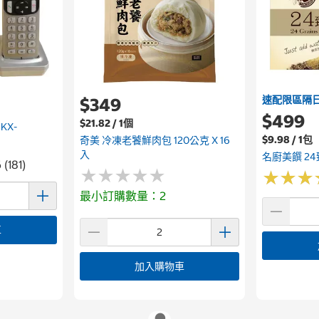
速配限區隔
$349
$499
$21.82 / 1個
KX-
$9.98 / 1包
奇美 冷凍老饕鮮肉包 120公克 X 16
入
名廚美饌 24臻
 (181)
★
★
★
★
★
★
★
★
★
★
★
★
★
★
★
★
最小訂購數量：2
車
加入購物車