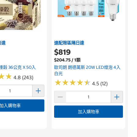
日達
速配限區隔日達
$819
$204.75 / 1顆
穀 36公克 X 50入
歐司朗 朗德萬斯 20W LED燈泡 4入
白光
★
★
★
★
4.8 (243)
★
★
★
★
★
★
★
★
★
★
4.5 (12)
加入購物車
加入購物車