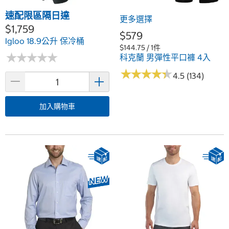
速配限區隔日達
更多選擇
$1,759
$579
Igloo 18.9公升 保冷桶
$144.75 / 1件
★
★
★
★
★
★
★
★
★
★
科克蘭 男彈性平口褲 4入
★
★
★
★
★
★
★
★
★
★
4.5 (134)
加入購物車