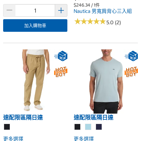
$246.34 / 1件
Nautica 男寬肩背心三入組
★
★
★
★
★
★
★
★
★
★
5.0 (2)
加入購物車
速配限區隔日達
速配限區隔日達
更多選擇
更多選擇