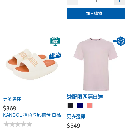
加入購物車
速配限區隔日達
更多選擇
$369
KANGOL 撞色厚底拖鞋 白橘
更多選擇
★
★
★
★
★
★
★
★
★
★
$549