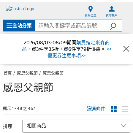
跳
跳
至
至
賣場位置
我的帳戶
內
導
容
覽
全站分類
選
單
2026/08/03-08/09期間
購買指定米森商
品
，買3件享85折，買6件享79折優惠。
<<
優惠券注意事項>>
首頁
感恩父親節
感恩父親節
感恩父親節
篩選條件
顯示 1 - 48 之 467
排序: