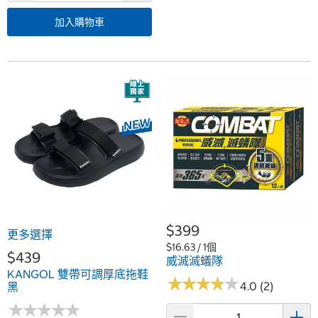
加入購物車
$399
更多選擇
$16.63 / 1個
$439
威滅滅蟻隊
KANGOL 雙帶可調厚底拖鞋
★
★
★
★
★
★
★
★
★
★
4.0 (2)
黑
★
★
★
★
★
★
★
★
★
★