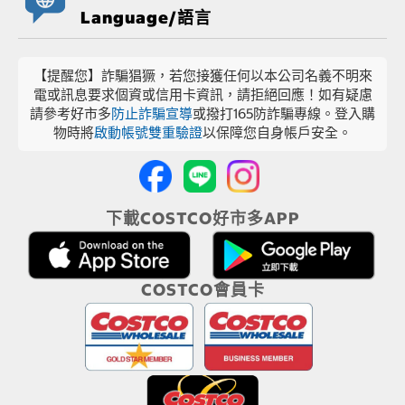
Language/語言
【提醒您】詐騙猖獗，若您接獲任何以本公司名義不明來
電或訊息要求個資或信用卡資訊，請拒絕回應！如有疑慮
請參考好市多
防止詐騙宣導
或撥打165防詐騙專線。登入購
物時將
啟動帳號雙重驗證
以保障您自身帳戶安全。
下載COSTCO好市多APP
COSTCO會員卡