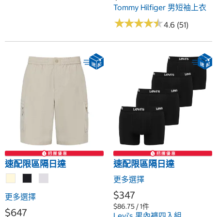
Tommy Hilfiger 男短袖上衣
★
★
★
★
★
★
★
★
★
★
4.6 (51)
速配限區隔日達
速配限區隔日達
更多選擇
$347
更多選擇
$86.75 / 1件
$647
Levi's 男內褲四入組