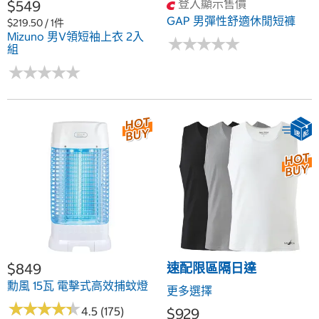
登入顯示售價
$549
GAP 男彈性舒適休閒短褲
$219.50 / 1件
Mizuno 男V領短袖上衣 2入
★
★
★
★
★
★
★
★
★
★
組
★
★
★
★
★
★
★
★
★
★
$849
速配限區隔日達
勳風 15瓦 電擊式高效捕蚊燈
更多選擇
★
★
★
★
★
★
★
★
★
★
4.5 (175)
$929