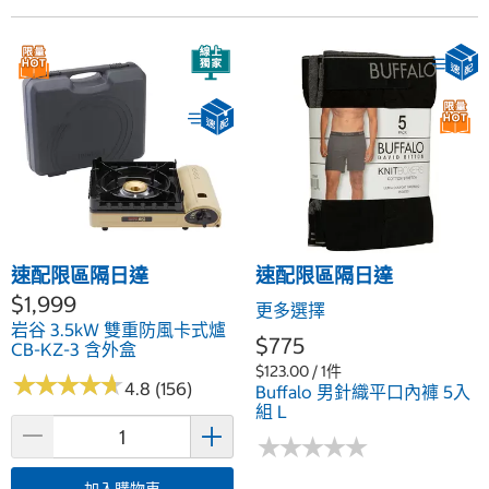
速配限區隔日達
速配限區隔日達
$1,999
更多選擇
岩谷 3.5kW 雙重防風卡式爐
$775
CB-KZ-3 含外盒
$123.00 / 1件
★
★
★
★
★
★
★
★
★
★
4.8 (156)
Buffalo 男針織平口內褲 5入
組 L
★
★
★
★
★
★
★
★
★
★