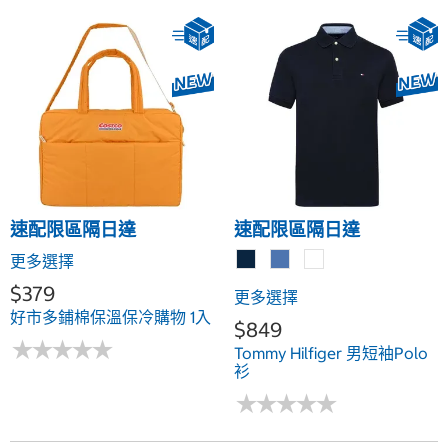
速配限區隔日達
速配限區隔日達
更多選擇
$379
更多選擇
好市多鋪棉保溫保冷購物 1入
$849
★
★
★
★
★
★
★
★
★
★
Tommy Hilfiger 男短袖Polo
衫
★
★
★
★
★
★
★
★
★
★