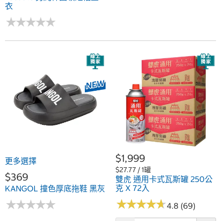
衣
★
★
★
★
★
★
★
★
★
★
$1,999
更多選擇
$27.77 / 1罐
$369
雙虎 通用卡式瓦斯罐 250公
克 X 72入
KANGOL 撞色厚底拖鞋 黑灰
★
★
★
★
★
★
★
★
★
★
★
★
★
★
★
★
★
★
★
★
4.8 (69)