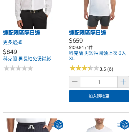
速配限區隔日達
速配限區隔日達
$659
更多選擇
$109.84 / 1件
$849
科克蘭 男短袖圓領上衣 6入
XL
科克蘭 男長袖免燙襯衫
★
★
★
★
★
★
★
★
★
★
★
★
★
★
★
★
★
★
★
★
3.5 (6)
加入購物車