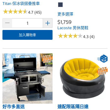
Titan 保冰袋摺疊推車
★
★
★
★
★
★
★
★
★
★
4.7 (45)
更多選擇
$1,759
Lacoste 男休閒鞋
★
★
★
★
★
★
★
★
★
★
加入購物車
4.3 (4)
好市多直送
速配限區隔日達