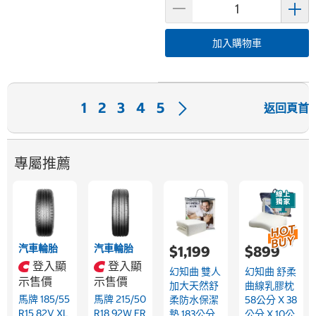
加入購物車
下
1
2
3
4
5
返回頁首
一
頁
專屬推薦
汽車輪胎
汽車輪胎
$1,199
$899
登入顯
登入顯
幻知曲 雙人
幻知曲 舒柔
示售價
示售價
加大天然舒
曲線乳膠枕
馬牌 185/55
馬牌 215/50
柔防水保潔
58公分 X 38
R15 82V XL
R18 92W FR
墊 183公分
公分 X 10公