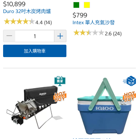
$10,899
Duro 32吋木炭烤肉爐
$799
★
★
★
★
★
★
★
★
★
★
4.4 (14)
Intex 單人充氣沙發
★
★
★
★
★
★
★
★
★
★
2.6 (24)
加入購物車