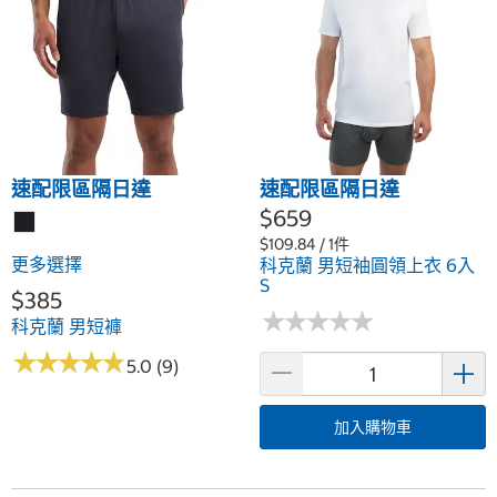
速配限區隔日達
速配限區隔日達
$659
$109.84 / 1件
更多選擇
科克蘭 男短袖圓領上衣 6入
S
$385
★
★
★
★
★
★
★
★
★
★
科克蘭 男短褲
★
★
★
★
★
★
★
★
★
★
5.0 (9)
加入購物車