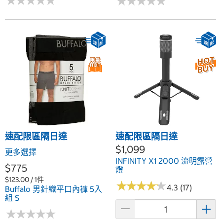
★
★
★
★
★
★
★
★
★
★
★
★
★
★
★
★
★
★
★
★
速配限區隔日達
速配限區隔日達
$1,099
更多選擇
INFINITY X1 2000 流明露營
$775
燈
$123.00 / 1件
★
★
★
★
★
★
★
★
★
★
4.3 (17)
Buffalo 男針織平口內褲 5入
組 S
★
★
★
★
★
★
★
★
★
★