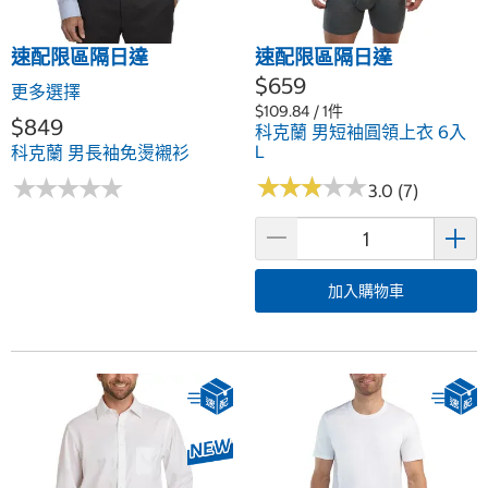
速配限區隔日達
速配限區隔日達
$659
更多選擇
$109.84 / 1件
$849
科克蘭 男短袖圓領上衣 6入
L
科克蘭 男長袖免燙襯衫
★
★
★
★
★
★
★
★
★
★
★
★
★
★
★
★
★
★
★
★
3.0 (7)
加入購物車