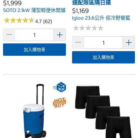
$1,999
速配限區隔日達
$1,169
SOTO 2.1kW 薄型輕便休閒爐
Igloo 23.6公升 保冷野餐籃
★
★
★
★
★
★
★
★
★
★
4.7 (62)
★
★
★
★
★
★
★
★
★
★
加入購物車
加入購物車