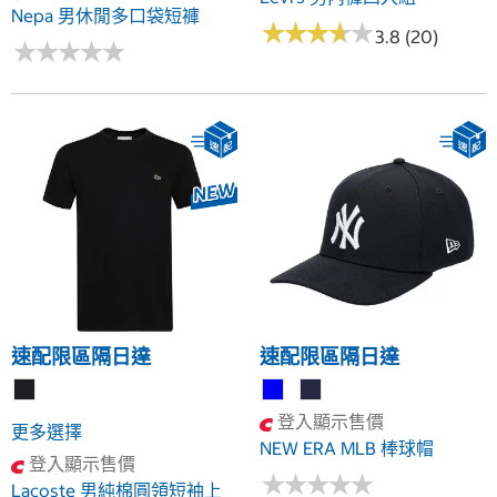
Nepa 男休閒多口袋短褲
★
★
★
★
★
★
★
★
★
★
3.8 (20)
★
★
★
★
★
★
★
★
★
★
速配限區隔日達
速配限區隔日達
登入顯示售價
更多選擇
NEW ERA MLB 棒球帽
登入顯示售價
★
★
★
★
★
★
★
★
★
★
Lacoste 男純棉圓領短袖上