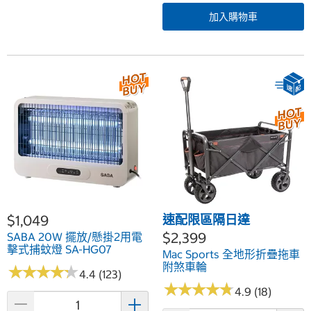
加入購物車
$1,049
速配限區隔日達
$2,399
SABA 20W 擺放/懸掛2用電
擊式捕蚊燈 SA-HG07
Mac Sports 全地形折疊拖車
附煞車輪
★
★
★
★
★
★
★
★
★
★
4.4 (123)
★
★
★
★
★
★
★
★
★
★
4.9 (18)