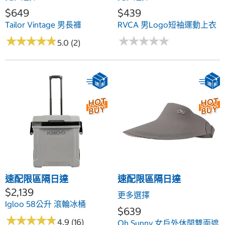
$649
$439
Tailor Vintage 男長褲
RVCA 男Logo短袖運動上衣
★
★
★
★
★
★
★
★
★
★
★
★
★
★
★
★
★
★
★
★
5.0 (2)
速配限區隔日達
速配限區隔日達
$2,139
更多選擇
Igloo 58公升 滾輪冰桶
$639
★
★
★
★
★
★
★
★
★
★
4.9 (16)
Oh Sunny 女戶外休閒雙面遮