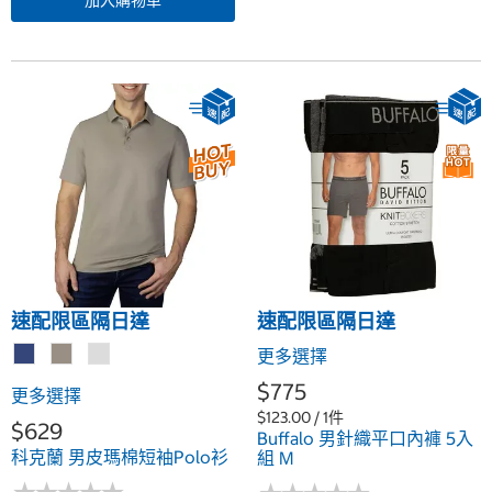
加入購物車
速配限區隔日達
速配限區隔日達
更多選擇
$775
更多選擇
$123.00 / 1件
$629
Buffalo 男針織平口內褲 5入
科克蘭 男皮瑪棉短袖Polo衫
組 M