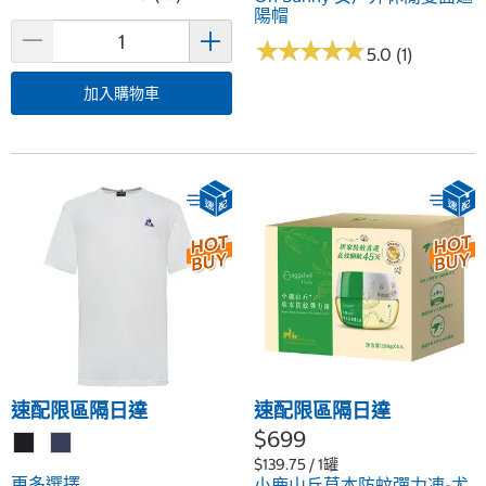
陽帽
★
★
★
★
★
★
★
★
★
★
5.0 (1)
加入購物車
速配限區隔日達
速配限區隔日達
$699
$139.75 / 1罐
更多選擇
小鹿山丘草本防蚊彈力凍-尤