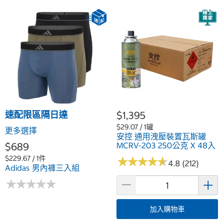
速配限區隔日達
$1,395
$29.07 / 1罐
更多選擇
安控 通用洩壓裝置瓦斯罐
$689
MCRV-203 250公克 X 48入
$229.67 / 1件
★
★
★
★
★
★
★
★
★
★
4.8 (212)
Adidas 男內褲三入組
★
★
★
★
★
★
★
★
★
★
加入購物車