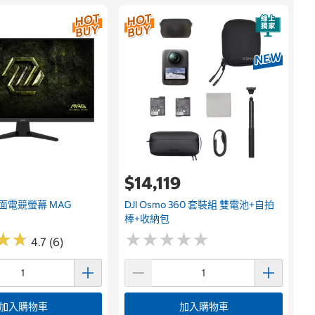
9
$14,119
吋平面電競螢幕 MAG
DJI Osmo 360 套裝組 雙電池+自拍
棒+收納包
★
★
★
★
★
★
★
★
★
★
★
★
★
★
4.7 (6)
加入購物車
加入購物車