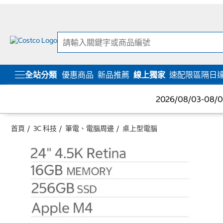
跳
跳
至
至
內
導
容
覽
選
單
全站分類
優惠商品
新品推薦
線上獨家
速配限區隔日
2026/08/03-08
首頁
3C 科技
筆電、電腦周邊
桌上型電腦