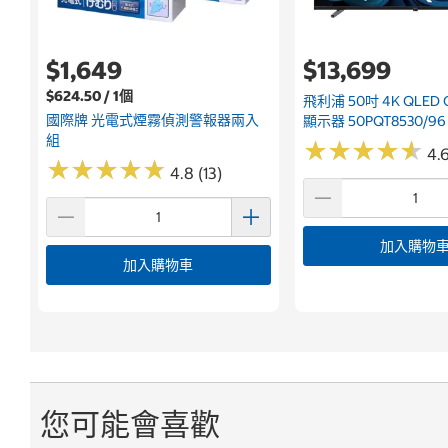
$1,649
$13,699
$624.50 / 1個
飛利浦 50吋 4K QLED G
國際牌 光電式煙霧偵測警報器兩入
顯示器 50PQT8530/96
組
★
★
★
★
★
★
★
★
★
★
4.
★
★
★
★
★
★
★
★
★
★
4.8 (13)
加入購物
加入購物車
您可能會喜歡