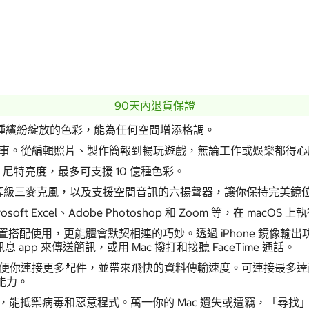
90天內退貨保證
種繽紛綻放的色彩，能為任何空間增添格調。
多事。從編輯照片、製作簡報到暢玩遊戲，無論工作或娛樂都得心
500 尼特亮度，最多可支援 10 億種色彩。
機、錄音室等級三麥克風，以及支援空間音訊的六揚聲器，讓你保持完美
oft Excel、Adobe Photoshop 和 Zoom 等，在 macO
置搭配使用，更能體會默契相連的巧妙。透過 iPhone 鏡像輸出功能
息 app 來傳送簡訊，或用 Mac 撥打和接聽 FaceTime 通話。
t 4 埠，方便你連接更多配件，並帶來飛快的資料傳輸速度。可連接最
線能力。
制，能抵禦病毒和惡意程式。萬一你的 Mac 遺失或遭竊，「尋找