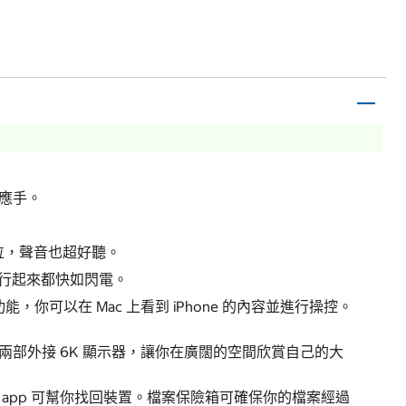
應手。
鏡位，聲音也超好聽。
S 上執行起來都快如閃電。
，你可以在 Mac 上看到 iPhone 的內容並進行操控。
多達兩部外接 6K 顯示器，讓你在廣闊的空間欣賞自己的大
」app 可幫你找回裝置。檔案保險箱可確保你的檔案經過