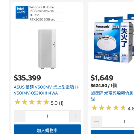
$35,399
$1,649
$624.50 / 1個
ASUS 華碩 V500MV 桌上型電腦 H-
國際牌 光電式煙霧偵
V501MV-05210H114WA
組
★
★
★
★
★
★
★
★
★
★
5.0 (1)
★
★
★
★
★
★
★
★
★
★
4.8
加入購物車