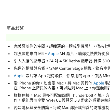
商品敍述
完美輝映你的空間。超纖薄的一體成型機設計，帶來七
超強驅動來自 M4。
Apple
M4 晶片，助你更快做好更
引人入勝的顯示器。24 吋 4.5K Retina 顯示器 具備 
先進的相機與音響。12MP Center Stage 相
Apple
晶片讓 App 跑得飛快。你常用的 app，包括 Micros
愛 iPhone 的你，也會愛 Mac。將 Mac 與其他
Apple
裝
在 iPhone 上拷貝的內容，可以貼到 Mac 上。你還能用訊
樣樣連接。iMac 最多可配備四個 Thunderbol
作。還能盡情享受 Wi-Fi 6E 與藍牙 5.3 帶來的順暢連
內建隱私與安全防護。每款 Mac 都搭載完善的防護機