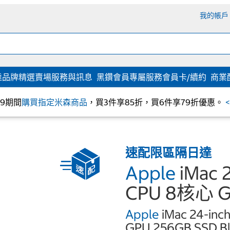
我的帳戶
達
品牌精選
賣場服務與訊息
黑鑽會員專屬服務
會員卡/續約
商業
/09期間
購買指定米森商品
，買3件享85折，買6件享79折優惠。
速配限區隔日達
Apple
iMac
CPU 8核心 G
Apple
iMac 24-inch
GPU 256GB SSD B