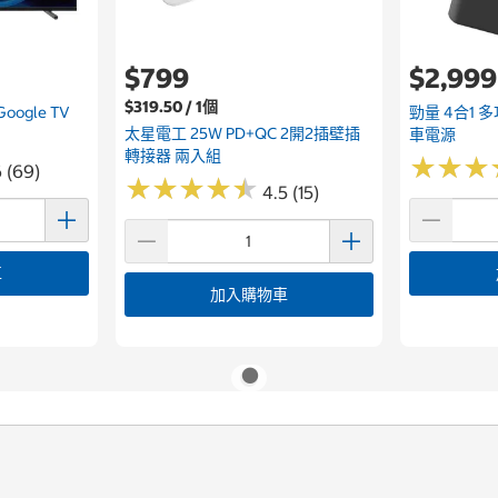
$799
$2,999
$319.50 / 1個
oogle TV
勁量 4合1 
太星電工 25W PD+QC 2開2插壁插
車電源
轉接器 兩入組
★
★
★
★
★
★
6 (69)
★
★
★
★
★
★
★
★
★
★
4.5 (15)
車
加入購物車