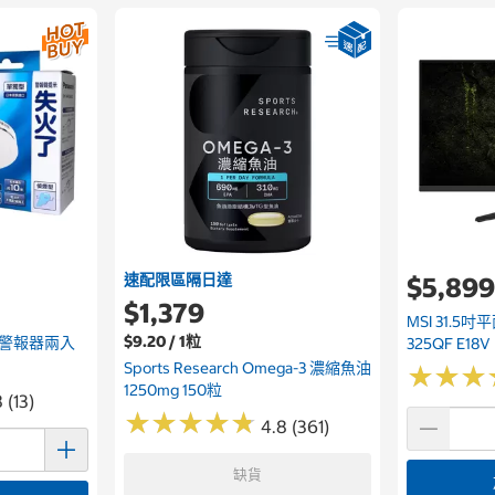
速配限區隔日達
$5,89
$1,379
MSI 31.5
$9.20 / 1粒
測警報器兩入
325QF E18V
Sports Research Omega-3 濃縮魚油
★
★
★
★
★
★
1250mg 150粒
 (13)
★
★
★
★
★
★
★
★
★
★
4.8 (361)
缺貨