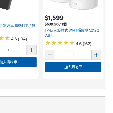
$1,599
$639.50 / 1個
多功能 汽車 電動打氣 / 救
TP-Link 旋轉式 WI-FI 攝影機 C212 2
入組
★
★
★
★
4.6 (104)
★
★
★
★
★
★
★
★
★
★
4.6 (162)
加入購物車
加入購物車