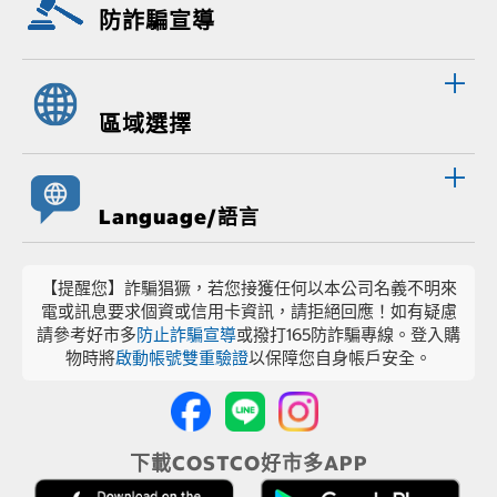
防詐騙宣導
區域選擇
Language/語言
【提醒您】詐騙猖獗，若您接獲任何以本公司名義不明來
電或訊息要求個資或信用卡資訊，請拒絕回應！如有疑慮
請參考好市多
防止詐騙宣導
或撥打165防詐騙專線。登入購
物時將
啟動帳號雙重驗證
以保障您自身帳戶安全。
下載COSTCO好市多APP