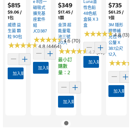
E 8合一
Luna油
$815
$349
$735
磁吸式
性色鉛
$9.06 /
$17.45 /
$61.25 /
擴充基
48色紙
1包
1顆
1個
座套件
盒裝 X 3
威德 益
金頂 超
3M 隱形
組
盒
生菌 顆
能量電
膠帶補
JCD387
★
★
★
★
★
★
★
★
★
★
4.8 (13)
粒 90包
池三號
充包 19
★
★
★
★
★
★
★
★
★
★
4.6 (70)
20入
公釐 X
★
★
★
★
★
★
★
★
★
★
4.8 (4464)
38.1公尺
★
★
★
★
★
★
★
★
★
★
4.7 (55)
12入
最小訂
★
★
★
★
★
★
加入購物車
購數
加入購物車
量：2
加入購物車
加入購物
加入購物車