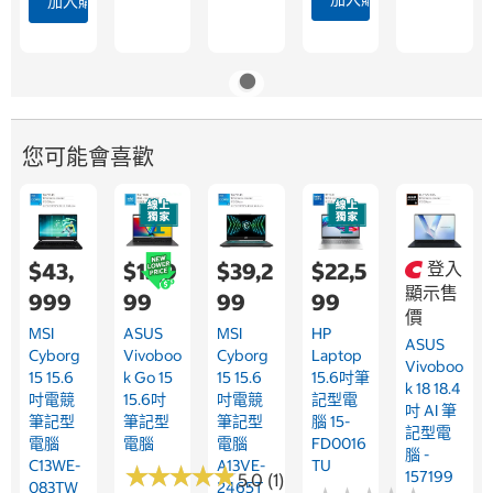
加入購物車
您可能會喜歡
$43,
$15,9
$39,2
$22,5
登入
顯示售
999
99
99
99
價
MSI
ASUS
MSI
HP
ASUS
Cyborg
Vivoboo
Cyborg
Laptop
Vivoboo
15 15.6
K Go 15
15 15.6
15.6吋筆
K 18 18.4
吋電競
15.6吋
吋電競
記型電
吋 AI 筆
筆記型
筆記型
筆記型
腦 15-
記型電
電腦
電腦
電腦
FD0016
腦 -
C13WE-
A13VE-
TU
★
★
★
★
★
★
★
★
★
★
157199
5.0 (1)
083TW
2465T