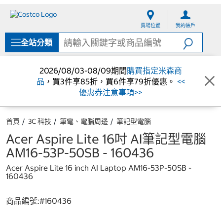
跳
跳
至
至
賣場位置
我的帳戶
內
導
容
覽
全站分類
選
單
2026/08/03-08/09期間
購買指定米森商
品
，買3件享85折，買6件享79折優惠。
<<
優惠券注意事項>>
首頁
3C 科技
筆電、電腦周邊
筆記型電腦
Acer Aspire Lite 16吋 AI筆記型電腦
AM16-53P-50SB - 160436
Acer Aspire Lite 16 inch AI Laptop AM16-53P-50SB -
160436
商品編號:#
160436