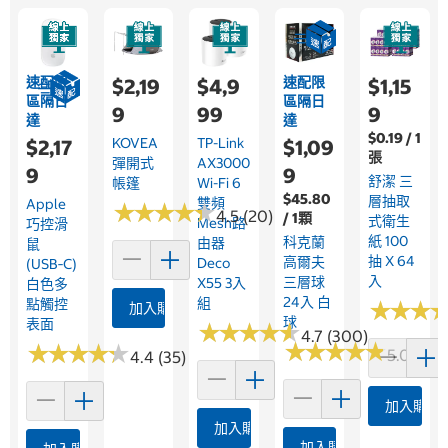
速配限
速配限
$2,19
$4,9
$1,15
區隔日
區隔日
9
99
9
達
達
$0.19 / 1
KOVEA
TP-Link
$2,17
$1,09
張
彈開式
AX3000
9
9
舒潔 三
帳篷
Wi-Fi 6
$45.80
層抽取
雙頻
Apple
★
★
★
★
★
★
★
★
★
★
4.5 (20)
/ 1顆
式衛生
Mesh路
巧控滑
紙 100
科克蘭
由器
鼠
抽 X 64
高爾夫
Deco
(USB‑C)
入
三層球
X55 3入
白色多
24入 白
組
點觸控
★
★
★
★
★
★
加入購物車
球
表面
★
★
★
★
★
★
★
★
★
★
4.7 (300)
★
★
★
★
★
★
★
★
★
★
★
★
★
★
★
★
★
★
★
★
5.0 (1)
4.4 (35)
加入購物
加入購物車
加入購物車