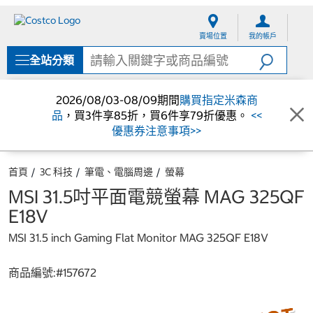
跳
跳
至
至
賣場位置
我的帳戶
內
導
容
覽
全站分類
選
單
2026/08/03-08/09期間
購買指定米森商
品
，買3件享85折，買6件享79折優惠。
<<
優惠券注意事項>>
首頁
3C 科技
筆電、電腦周邊
螢幕
MSI 31.5吋平面電競螢幕 MAG 325QF
E18V
MSI 31.5 inch Gaming Flat Monitor MAG 325QF E18V
商品編號:#
157672