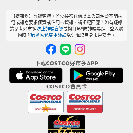
【提醒您】詐騙猖獗，若您接獲任何以本公司名義不明來
電或訊息要求個資或信用卡資訊，請拒絕回應！如有疑慮
請參考好市多
防止詐騙宣導
或撥打165防詐騙專線。登入購
物時將
啟動帳號雙重驗證
以保障您自身帳戶安全。
下載COSTCO好市多APP
COSTCO會員卡