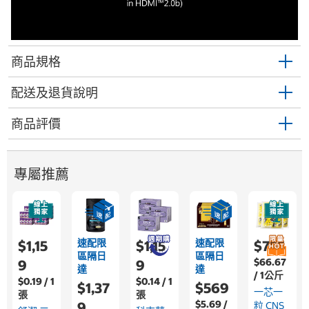
商品規格
配送及退貨說明
商品評價
專屬推薦
速配限
速配限
$1,15
$1,15
$755
區隔日
區隔日
$66.67
9
9
達
達
/ 1公斤
$0.19 / 1
$0.14 / 1
$1,37
$569
一芯一
張
張
$5.69 /
9
粒 CNS