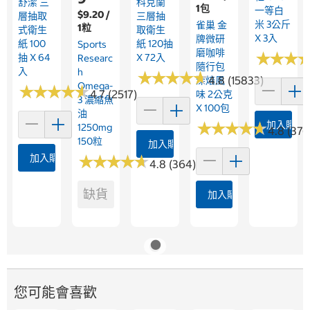
舒潔 三
科克蘭
1包
一等白
$9.20 /
層抽取
三層抽
米 3公斤
雀巢 金
1粒
式衛生
取衛生
X 3入
牌微研
紙 100
紙 120抽
Sports
磨咖啡
★
★
★
★
★
★
抽 X 64
X 72入
Researc
隨行包
入
H
★
★
★
★
★
★
★
★
★
★
4.8 (15833)
深焙風
Omega-
★
★
★
★
★
★
★
★
★
★
4.7 (2517)
味 2公克
3 濃縮魚
X 100包
油
★
★
★
★
★
★
★
★
★
★
加入購物
1250mg
4.8 (376
150粒
加入購物車
加入購物車
★
★
★
★
★
★
★
★
★
★
4.8 (364)
缺貨
加入購物車
您可能會喜歡