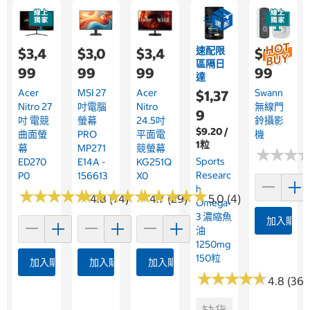
速配限
$3,4
$3,0
$3,4
$2,9
區隔日
99
99
99
99
達
Acer
MSI 27
Acer
Swann
$1,37
Nitro 27
吋電腦
Nitro
無線門
9
吋 電競
螢幕
24.5吋
鈴攝影
$9.20 /
曲面螢
PRO
平面電
機
1粒
幕
MP271
競螢幕
★
★
★
★
★
★
Sports
ED270
E14A -
KG251Q
Researc
P0
156613
X0
H
★
★
★
★
★
★
★
★
★
★
★
★
★
★
★
★
★
★
★
★
★
★
★
★
★
★
★
★
★
★
4.8 (74)
4.7 (29)
5.0 (4)
Omega-
3 濃縮魚
加入購物
油
1250mg
150粒
加入購物車
加入購物車
加入購物車
★
★
★
★
★
★
★
★
★
★
4.8 (364