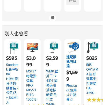
缺貨
別人也會看
速配限
$595
$3,0
$2,59
$825
區隔日
99
9
Soodate
IRIS
達
K 高解析
OHYAM
MSI 27
WMK 壁
$1,59
8K
A 獨臂
吋電腦
掛王 17-
9
HDMI 影
螢幕支
螢幕
43吋 螢
音傳輸
架夾式
PRO
幕適用
Flexisp
線套裝 2
DA-
MP271
落地移
Ot 氣壓
公尺1入
4550
E14A -
動架 黑
式升降
+ 1公尺1
★
★
★
★
★
★
156613
色款
邊桌
入
WMK-