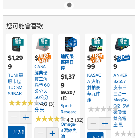
您可能會喜歡
速配限
$1,29
$639
$2,0
$2,19
區隔日
9
99
9
CASA
達
經典優
TUMI 磁
KASAC
ANKER
$1,37
質三角
吸卡包
A 火焰
B2557
9
靠墊 60
TUCSM
雙拍豪
皮卡丘
公分 X
$9.20 /
SRBAK
華九件
三合一
50公分
1粒
組
MagGo
★
★
★
★
★
★
★
★
★
★
X 30公
4.0 (3)
Sports
Qi2 15W
★
★
★
★
★
★
★
★
★
★
分 米
Researc
磁吸無
★
★
★
★
★
★
★
★
★
★
H
線充電
4.3 (32)
Omega-
座 黑
3 濃縮魚
★
★
★
★
★
★
加入購物車
油