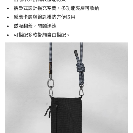
摺疊式設計擴充空間，多功能夾層可收納
感應卡層與鑰匙掛鉤方便取用
磁吸翻蓋，開闔迅速
可搭配多款掛繩自由搭配。