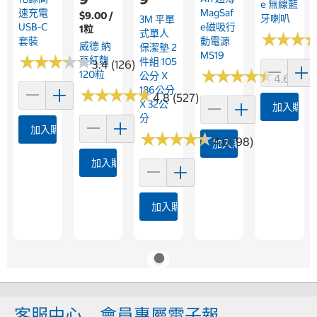
E 無線藍
速充電
MagSaf
$9.00 /
牙喇叭
3M 平單
USB-C
E磁吸行
1粒
式單人
★
★
★
★
★
★
套裝
動電源
威德 納
保潔墊 2
MS19
★
★
★
★
★
★
★
★
★
★
豆紅麴
件組 105
3.4 (126)
★
★
★
★
★
★
★
★
★
★
120粒
公分 X
4.6 (34)
186公分
★
★
★
★
★
★
★
★
★
★
4.8 (527)
X 32公
加入購物
分
加入購物車
★
★
★
★
★
★
★
★
★
★
4.6 (98)
加入購物車
加入購物車
加入購物車
客服中心
會員專屬電子報