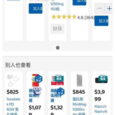
加入購物車
1250mg
加入購物車
150粒
★
★
★
★
★
★
★
★
★
★
4.8 (364)
加入購物
缺貨
別人也會看
速配限
速配限
$825
$845
$3,9
區隔日
區隔日
99
Soodate
圖拉斯
達
達
K PD
MiniMag
Klipsch
$1,07
$1,32
65W 氮
5000m
Nashvill
9
9
化鎵高
Ah 超薄