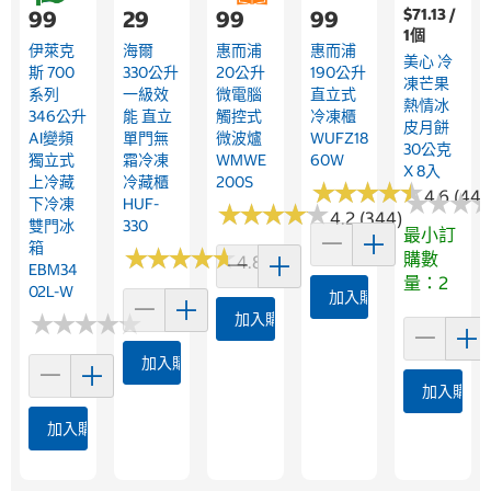
$71.13 /
99
29
99
99
1個
伊萊克
海爾
惠而浦
惠而浦
美心 冷
斯 700
330公升
20公升
190公升
凍芒果
系列
一級效
微電腦
直立式
熱情冰
346公升
能 直立
觸控式
冷凍櫃
皮月餅
AI變頻
單門無
微波爐
WUFZ18
30公克
獨立式
霜冷凍
WMWE
60W
X 8入
上冷藏
冷藏櫃
200S
★
★
★
★
★
★
★
★
★
★
4.6 (446
★
★
★
★
★
★
下冷凍
HUF-
★
★
★
★
★
★
★
★
★
★
4.2 (344)
雙門冰
330
最小訂
箱
★
★
★
★
★
★
★
★
★
★
購數
4.8 (12)
EBM34
量：2
02L-W
加入購物車
★
★
★
★
★
★
★
★
★
★
加入購物車
加入購物車
加入購物
加入購物車