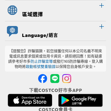
區域選擇
Language/語言
【提醒您】詐騙猖獗，若您接獲任何以本公司名義不明來
電或訊息要求個資或信用卡資訊，請拒絕回應！如有疑慮
請參考好市多
防止詐騙宣導
或撥打165防詐騙專線。登入購
物時將
啟動帳號雙重驗證
以保障您自身帳戶安全。
下載COSTCO好市多APP
COSTCO會員卡