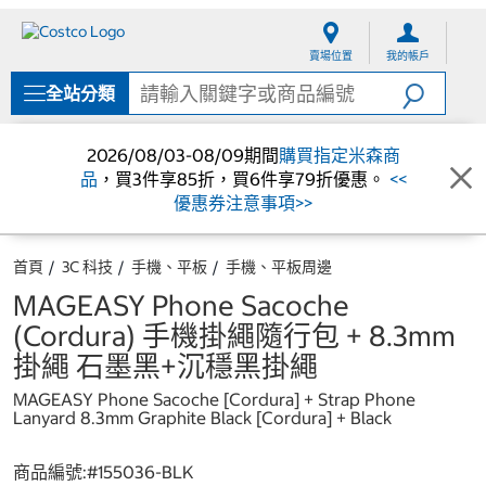
跳
跳
至
至
賣場位置
我的帳戶
內
導
容
覽
全站分類
選
單
2026/08/03-08/09期間
購買指定米森商
品
，買3件享85折，買6件享79折優惠。
<<
優惠券注意事項>>
首頁
3C 科技
手機、平板
手機、平板周邊
MAGEASY Phone Sacoche
(Cordura) 手機掛繩隨行包 + 8.3mm
掛繩 石墨黑+沉穩黑掛繩
MAGEASY Phone Sacoche [Cordura] + Strap Phone
Lanyard 8.3mm Graphite Black [Cordura] + Black
商品編號:#
155036-BLK