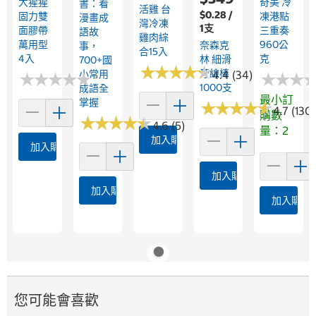
大猩猩
奇美 冷
書：看
活雞 台
$0.28 /
固力雙
凍港點
漫畫成
灣冷凍
1支
面膠帶
三重奏
語故
雞肉綜
萬用型
960公
奈森克
事，
合15入
4入
克
林 細滑
700+國
★
★
★
★
★
★
★
★
★
★
牙線棒
小常用
4.4 (34)
★
★
★
★
★
★
★
★
★
★
★
★
★
★
★
★
1000支
成語全
最小訂
掌握
★
★
★
★
★
★
★
★
★
★
4.7 (1301
購數
★
★
★
★
★
★
★
★
★
★
4.6 (5)
量：2
加入購物車
加入購物車
加入購物車
加入購物車
加入購物
您可能會喜歡