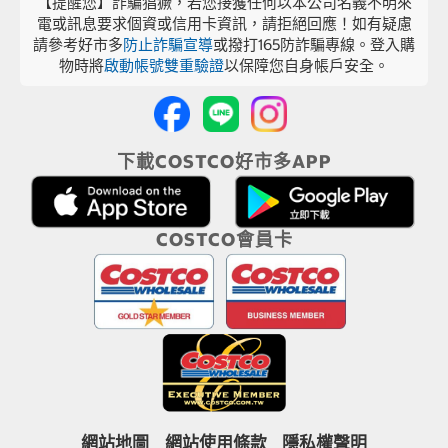
【提醒您】詐騙猖獗，若您接獲任何以本公司名義不明來
電或訊息要求個資或信用卡資訊，請拒絕回應！如有疑慮
請參考好市多
防止詐騙宣導
或撥打165防詐騙專線。登入購
物時將
啟動帳號雙重驗證
以保障您自身帳戶安全。
下載COSTCO好市多APP
COSTCO會員卡
網站地圖
網站使用條款
隱私權聲明