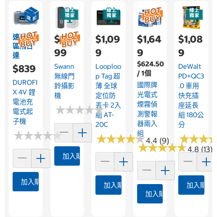
速配限
$2,9
$1,09
$1,64
$1,08
區隔日
99
9
9
9
達
$624.50
Swann
Looploo
DeWalt
$839
/ 1個
無線門
P Tag 超
PD+QC3
DUROFI
國際牌
鈴攝影
薄 全球
.0 車用
X 4V 鋰
光電式
機
定位防
快充插
電池充
煙霧偵
丟卡 2入
座延長
★
★
★
★
★
★
★
★
★
★
電式起
測警報
組 AT-
組 180公
子機
器兩入
20C
分
★
★
★
★
★
★
★
★
★
★
組
★
★
★
★
★
★
★
★
★
★
★
★
★
★
★
★
4.4 (9)
★
★
★
★
★
★
★
★
★
★
4.8 (13)
加入購物車
加入購物車
加入購物車
加入購物
加入購物車