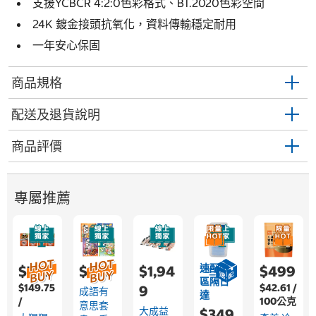
支援YCBCR 4:2:0色彩格式、BT.2020色彩空間
24K 鍍金接頭抗氧化，資料傳輸穩定耐用
一年安心保固
商品規格
配送及退貨說明
商品評價
專屬推薦
速配限
$769
$899
$1,94
$499
區隔日
$149.75
$42.61 /
9
成語有
達
/
100公克
意思套
大成益
$349