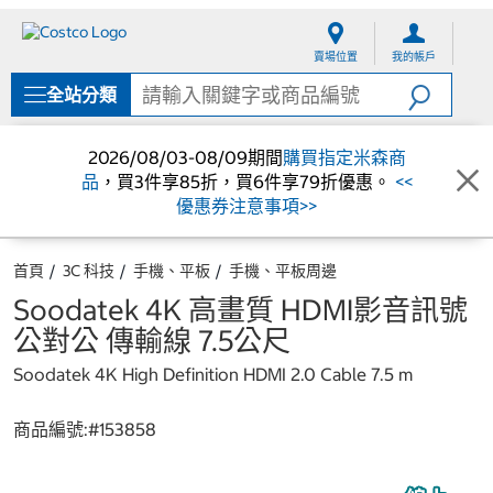
跳
跳
至
至
賣場位置
我的帳戶
內
導
容
覽
全站分類
選
單
2026/08/03-08/09期間
購買指定米森商
品
，買3件享85折，買6件享79折優惠。
<<
優惠券注意事項>>
首頁
3C 科技
手機、平板
手機、平板周邊
Soodatek 4K 高畫質 HDMI影音訊號
公對公 傳輸線 7.5公尺
Soodatek 4K High Definition HDMI 2.0 Cable 7.5 m
商品編號:#
153858