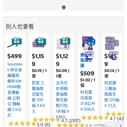
別人也會看
速配限
$499
$1,15
$1,12
$1,15
區隔日
9
9
9
Soodate
達
K 鋅合金
$0.19 / 1
$0.09 /
$0.14 / 1
$509
編織高
張
1張
張
$1.02 / 1
解析10K
舒潔 三
五月花
科克蘭
個
HDMI影
層抽取
妙用綿
三層抽
科克蘭
音傳輸
式衛生
柔抽取
取衛生
垃圾袋
線 公對
紙 100
衛生紙
紙 120抽
37.8公升
公 傳輸
抽 X 64
輕巧包
X 72入
X 500入
線 2.5公
入
130抽 X
★
★
★
★
★
★
尺
★
★
★
★
★
★
★
★
★
★
108入
★
★
★
★
★
★
★
★
★
★
4.7 (424
4.7 (2517)
★
★
★
★
★
★
★
★
★
★
★
★
★
★
★
★
★
★
★
★
5.0 (6)
4.8 (2920)