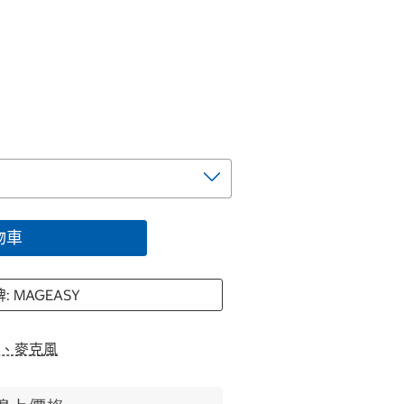
物車
: MAGEASY
、麥克風