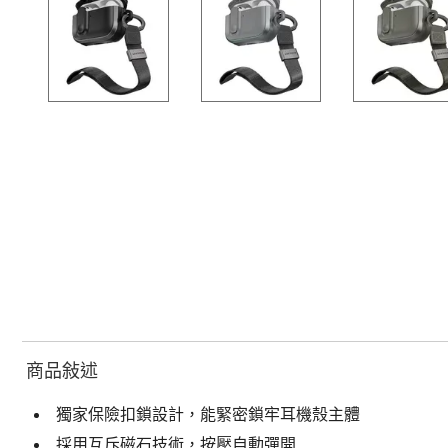
商品敍述
獨家保險扣鎖設計，能緊密鎖牢耳機殼主體
採用互斥磁石技術，按壓自動彈開