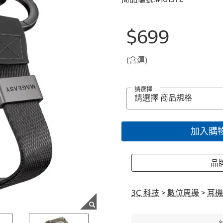
$699
(含運)
請選擇
加入購
品牌
3C 科技
>
數位周邊
>
耳機