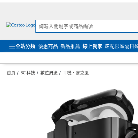
跳
跳
至
至
內
導
容
覽
選
單
全站分類
優惠商品
新品推薦
線上獨家
速配限區隔日
首頁
3C 科技
數位周邊
耳機、麥克風