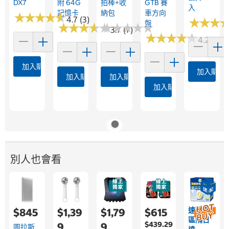
DX7
附 64G
拍棒+收
GTB 賽
入
記憶卡
納包
車方向
★
★
★
★
★
★
★
★
★
★
4.7 (3)
★
★
★
★
★
★
盤
★
★
★
★
★
★
★
★
★
★
★
★
★
★
★
★
★
★
★
★
3.7 (7)
★
★
★
★
★
★
★
★
★
★
4.2 (6)
加入購物車
加入購物
加入購物車
加入購物車
加入購物車
別人也會看
速配限
$845
$1,39
$1,79
$615
區隔日
$439.29
9
9
圖拉斯