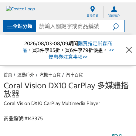
跳
跳
至
至
賣場位置
我的帳戶
內
導
容
覽
全站分類
選
單
2026/08/03-08/09期間
購買指定米森商
品
，買3件享85折，買6件享79折優惠。
<<
優惠券注意事項>>
首頁
運動戶外
汽機車百貨
汽車百貨
Coral Vision DX10 CarPlay 多媒體播
放器
Coral Vision DX10 CarPlay Multimedia Player
商品編號:#
143375