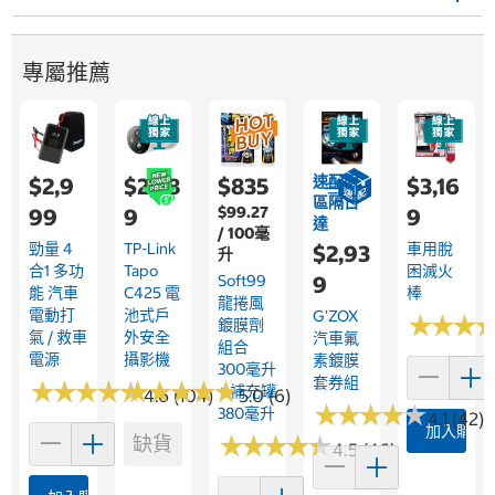
專屬推薦
速配限
$2,9
$2,28
$835
$3,16
區隔日
$99.27
99
9
9
達
/ 100毫
勁量 4
TP-Link
車用脫
$2,93
升
合1 多功
Tapo
困滅火
Soft99
9
能 汽車
C425 電
棒
龍捲風
電動打
池式戶
G'ZOX
★
★
★
★
★
★
鍍膜劑
氣 / 救車
外安全
汽車氟
組合
電源
攝影機
素鍍膜
300毫升
套券組
★
★
★
★
★
★
★
★
★
★
★
★
★
★
★
★
★
★
★
★
+ 補充罐
4.6 (104)
5.0 (6)
★
★
★
★
★
★
★
★
★
★
380毫升
4.1 (42)
加入購物
★
★
★
★
★
★
★
★
★
★
缺貨
4.5 (46)