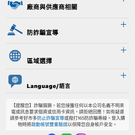
廠商與供應商相關
防詐騙宣導
區域選擇
Language/語言
【提醒您】詐騙猖獗，若您接獲任何以本公司名義不明來
電或訊息要求個資或信用卡資訊，請拒絕回應！如有疑慮
請參考好市多
防止詐騙宣導
或撥打165防詐騙專線。登入購
物時將
啟動帳號雙重驗證
以保障您自身帳戶安全。