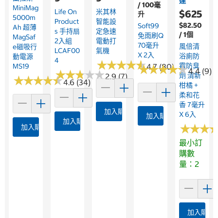
達
/ 100毫
MiniMag
Life On
米其林
$625
升
5000m
Product
智能設
$82.50
Soft99
Ah 超薄
S 手持扇
定急速
/ 1個
免雨刷Q
MagSaf
2入組
電動打
70毫升
風倍清
E磁吸行
LCAF00
氣機
X 2入
浴廁防
動電源
4
★
★
★
★
★
★
★
★
★
★
霉防臭
MS19
4.7 (80)
★
★
★
★
★
★
★
★
★
★
4.4 (9)
★
★
★
★
★
★
★
★
★
★
劑 清新
2.9 (7)
★
★
★
★
★
★
★
★
★
★
4.6 (34)
柑橘 +
柔和花
香 7毫升
加入購物車
X 6入
加入購物車
加入購物車
★
★
★
★
★
★
加入購物車
最小訂
購數
量：2
加入購物