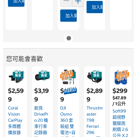
加入購物車
加入購物車
加入購物車
您可能會喜歡
$2,59
$3,19
$14,11
$2,89
$299
$47.89
9
9
9
9
/ 1公升
Coral
創見
DJI
Thrustm
Soft99
Vision
DrivePr
Osmo
Aster
超視野
CarPlay
O 20 機
360 套
T98
鍍膜雨
多媒體
車行車
裝組 雙
Ferrari
刷精 2.6
播放器
記錄器
電池+自
296
公升 X 2