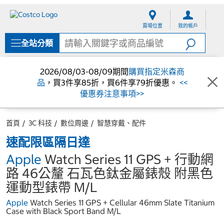
跳
跳
至
至
賣場位置
我的帳戶
內
導
容
覽
全站分類
選
單
2026/08/03-08/09期間
購買指定米森商
品
，買3件享85折，買6件享79折優惠。
<<
優惠券注意事項>>
首頁
3C 科技
數位周邊
智慧穿戴、配件
速配限區隔日達
Apple
Watch Series 11 GPS + 行動網
路 46公釐 石瓦色鈦金屬錶殼 附黑色
運動型錶帶 M/L
Apple
Watch Series 11 GPS + Cellular 46mm Slate Titanium
Case with Black Sport Band M/L