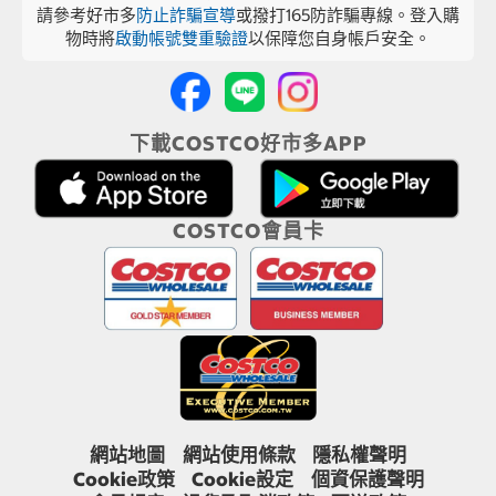
請參考好市多
防止詐騙宣導
或撥打165防詐騙專線。登入購
物時將
啟動帳號雙重驗證
以保障您自身帳戶安全。
下載COSTCO好市多APP
COSTCO會員卡
網站地圖
網站使用條款
隱私權聲明
Cookie政策
Cookie設定
個資保護聲明