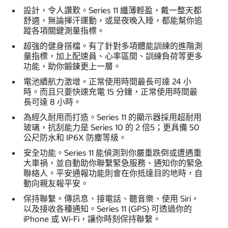
設計，令人讚歎。Series 11 纖薄輕盈，戴一整天都
舒適，無論揮汗運動，或是夜晚入睡，都能幫你追
蹤各項關鍵測量指標。
超強的健身搭檔。有了針對多項體能訓練的進階測
量指標，加上配速員、心率區間、訓練負荷等更多
功能，助你鍛鍊更上一層。
電池續航力激增。正常使用時間最長可達 24 小
時。而且只要快速充電 15 分鐘，正常使用時間最
長可達 8 小時。
為經久耐用而打造。Series 11 的顯示器採用超耐用
玻璃，抗刮能力是 Series 10 的 2 倍5；更具備 50
公尺防水和 IP6X 防塵等級。
安全功能。Series 11 能偵測到你嚴重跌倒或遭遇重
大車禍，並自動助你聯繫緊急服務、通知你的緊急
聯絡人。平安通報功能則會在你抵達目的地時，自
動向親友報平安。
保持聯繫。傳訊息、接電話、聽音樂、使用 Siri，
以及接收各種通知。Series 11 (GPS) 可透過你的
iPhone 或 Wi-Fi，讓你時刻保持聯繫。