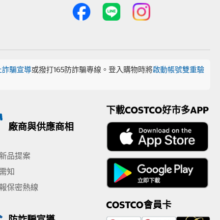
止詐騙宣導
或撥打165防詐騙專線。登入購物時將
啟動帳號雙重驗
下載COSTCO好市多APP
廠商與供應商相
新品提案
需知
報保密熱線
COSTCO會員卡
防詐騙宣導