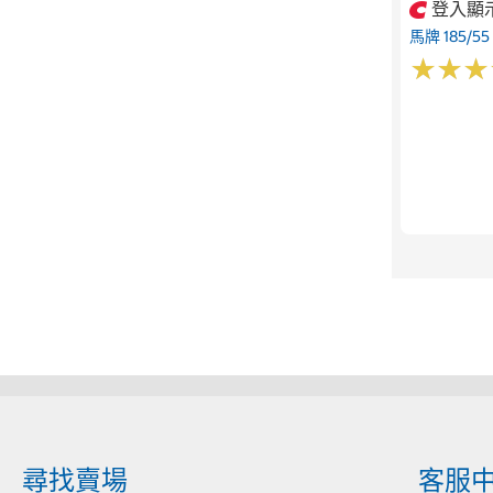
登入顯
馬牌 185/55
★
★
★
★
★
★
尋找賣場
客服