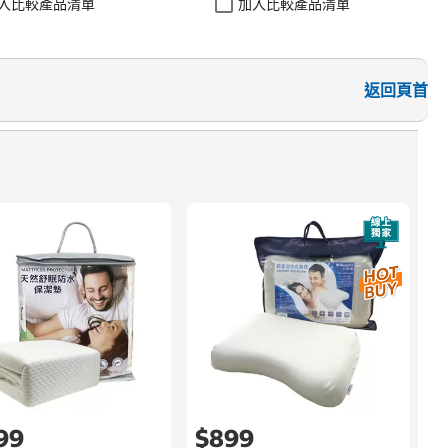
入比較產品清單
加入比較產品清單
返回頁首
速
3
199
$899