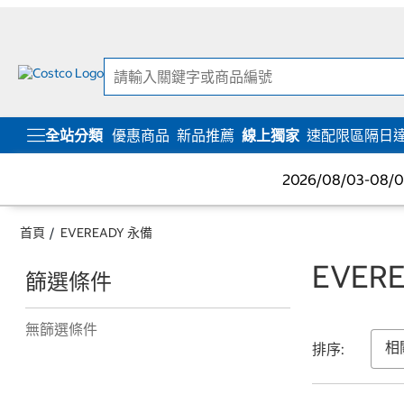
跳
跳
至
至
內
導
容
覽
選
單
全站分類
優惠商品
新品推薦
線上獨家
速配限區隔日
2026/08/03-08
首頁
EVEREADY 永備
EVER
篩選條件
無篩選條件
排序: