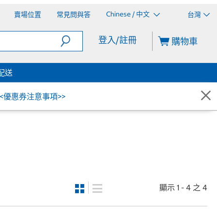
Chinese / 中文
賣場位置
常見問與答
台灣
登入/註冊
購物車
配送
<<優惠券注意事項>>
顯示 1 - 4 之 4