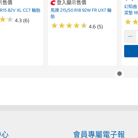
示售價
登入顯示售價
幻知曲
 R15 82V XL CC7 輪胎
馬牌 215/50 R18 92W FR UX7 輪
潔墊 18
胎
★
★
★
★
4.3 (6)
★
★
★
★
★
★
★
★
★
★
★
★
4.6 (5)
中心
會員專屬電子報