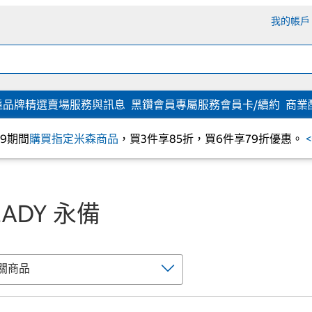
我的帳戶
達
品牌精選
賣場服務與訊息
黑鑽會員專屬服務
會員卡/續約
商業
/09期間
購買指定米森商品
，買3件享85折，買6件享79折優惠。
EADY 永備