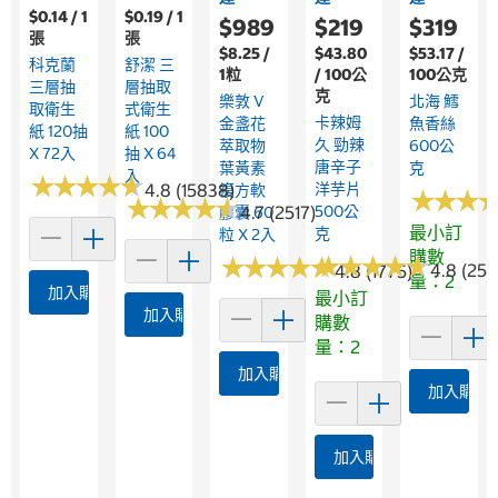
$0.14 / 1
$0.19 / 1
$989
$219
$319
張
張
$8.25 /
$43.80
$53.17 /
科克蘭
舒潔 三
1粒
/ 100公
100公克
三層抽
層抽取
克
樂敦 V
北海 鱈
取衛生
式衛生
卡辣姆
金盞花
魚香絲
紙 120抽
紙 100
久 勁辣
萃取物
600公
X 72入
抽 X 64
唐辛子
葉黃素
克
入
★
★
★
★
★
★
★
★
★
★
4.8 (15838)
洋芋片
複方軟
★
★
★
★
★
★
★
★
★
★
★
★
★
★
★
★
4.7 (2517)
500公
膠囊 60
最小訂
克
粒 X 2入
購數
★
★
★
★
★
★
★
★
★
★
★
★
★
★
★
★
★
★
★
★
4.8 (256
4.8 (1775)
量：2
加入購物車
最小訂
加入購物車
購數
量：2
加入購物車
加入購物
加入購物車