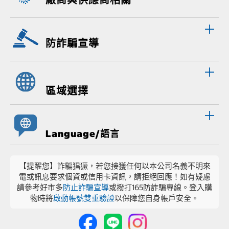
防詐騙宣導
區域選擇
Language/語言
【提醒您】詐騙猖獗，若您接獲任何以本公司名義不明來
電或訊息要求個資或信用卡資訊，請拒絕回應！如有疑慮
請參考好市多
防止詐騙宣導
或撥打165防詐騙專線。登入購
物時將
啟動帳號雙重驗證
以保障您自身帳戶安全。