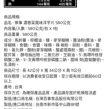
商品規格:
品名 : 樂事 濃香菜風味洋芋片 580公克
內容量/入數 : 580公克/包 X 1包
商品重量 : 580公克
成分 : 馬鈴薯、棕櫚油、糖、麥芽糊精、醬油粉(醬油、麥
芽糊精、食鹽)、食鹽、味精、辣 椒粉、蒜粉、香料、薑
粉、氯化鉀、醋粉(麥芽糊精、酸處理澱粉、醋)、花椒粉、
歐芹葉、 酵母抽出物、二氧化矽、芝麻油、5'-鳥嘌呤核苷
磷酸二鈉、5'-次黃嘌呤核苷磷酸二鈉、甜味 劑(甜菊醣苷)、
乳清粉。
商品尺寸 : 長 42公分 X 寬 34公分 X 高 11公分
保存期限 : 以消費者收受日起算，至少距有效日期前60日
以上
產地 : 台灣
保存方式 : 為確保產品品質，產品請存放於乾燥陰涼處
製造/進口商名稱 : 台灣百事食品股份有限公司
製造/進口商地址 : 台南市新市區中山路181號