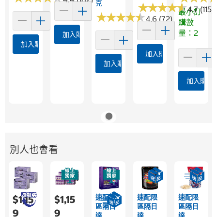
克
★
★
★
★
★
★
★
★
★
★
4.7 (115)
最小訂
★
★
★
★
★
★
★
★
★
★
4.6 (72)
購數
量：2
加入購物車
加入購物車
加入購物車
加入購物車
加入購物
別人也會看
速配限
速配限
速配限
$1,15
$1,15
區隔日
區隔日
區隔日
9
9
達
達
達