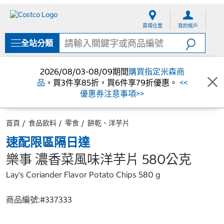
跳
跳
至
至
賣場位置
我的帳戶
內
導
容
覽
全站分類
選
單
2026/08/03-08/09期間
購買指定米森商
品
，買3件享85折，買6件享79折優惠。
<<
優惠券注意事項>>
首頁
食品飲料
零食
餅乾、洋芋片
速配限區隔日達
樂事 濃香菜風味洋芋片 580公克
Lay's Coriander Flavor Potato Chips 580 g
商品編號:#
337333