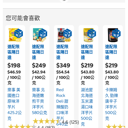
您可能會喜歡
速配限
速配限
速配限
速配限
速配限
區隔日
區隔日
區隔日
區隔日
區隔日
達
達
達
達
達
$198
$249
$349
$219
$219
$46.59
$42.94
$54.54
$43.80
$43.80
/ 100公
/ 100公
/ 100公
/ 100公
/ 100公
克
克
克
克
克
樂事 美
樂事 北
Red
湖池屋
卡辣姆
國進口
海道嫩
Rock
北海道
久 勁辣
原味洋
煎干貝
Deli 甜
玉米濃
唐辛子
芋片
洋芋片
辣酸奶
湯口味
洋芋片
425.2公
580公克
口味洋
洋芋片
500公
克
芋片
500公
克
★
★
★
★
★
★
★
★
★
★
4.6 (125)
640公
克
★
★
★
★
★
★
★
★
★
★
★
★
★
★
★
★
4.4 (182)