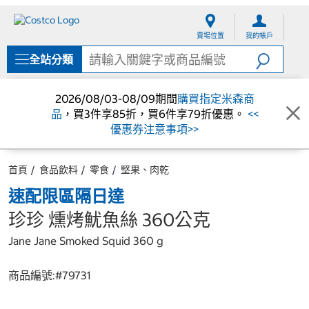
跳
跳
至
至
賣場位置
我的帳戶
內
導
容
覽
全站分類
選
單
2026/08/03-08/09期間
購買指定米森商
品
，買3件享85折，買6件享79折優惠。
<<
優惠券注意事項>>
首頁
食品飲料
零食
堅果、肉乾
速配限區隔日達
珍珍 燻烤魷魚絲 360公克
Jane Jane Smoked Squid 360 g
商品編號:#
79731