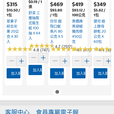
$0.19 / 1
$315
$469
$419
$349
張
$10.50 /
$93.80
$93.12 /
$5.82 /
舒潔 三
1包
/ 1包
100公克
1包
層抽取
翠果子
珍珍 戲
黑橋牌
健司 極
式衛生
綜合米
院口魷
黑胡椒
上酵母
紙 100
果 20公
魚片 80
豬肉條
餅乾 20
抽 X 64
克 X 30
公克 X 5
450公
公克 X
入
入
入
克
60包
★
★
★
★
★
★
★
★
★
★
4.7 (2517)
★
★
★
★
★
★
★
★
★
★
★
★
★
★
★
★
★
★
★
★
★
★
★
★
★
★
★
★
★
★
★
★
★
★
★
★
4.8 (747)
4.7 (117)
4.4 (9)
加入購物車
加入購物車
加入購物車
加入購物車
加入購物
客服中心
會員專屬電子報