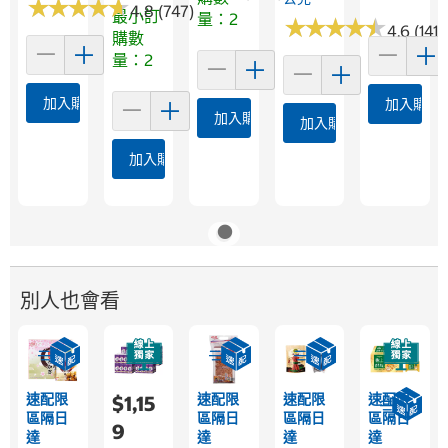
★
★
★
★
★
★
★
★
★
★
4.8 (747)
最小訂
量：2
★
★
★
★
★
★
★
★
★
★
4.6 (141)
購數
量：2
加入購物車
加入購物
加入購物車
加入購物車
加入購物車
別人也會看
速配限
速配限
速配限
速配限
$1,15
區隔日
區隔日
區隔日
區隔日
9
達
達
達
達