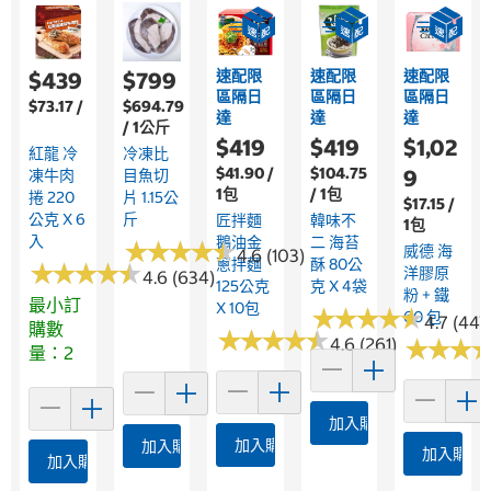
速配限
速配限
速配限
$439
$799
區隔日
區隔日
區隔日
$73.17 /
$694.79
達
達
達
/ 1公斤
$419
$419
$1,02
紅龍 冷
冷凍比
$41.90 /
$104.75
9
凍牛肉
目魚切
1包
/ 1包
捲 220
片 1.15公
$17.15 /
公克 X 6
斤
匠拌麵
韓味不
1包
入
鵝油金
二 海苔
★
★
★
★
★
★
★
★
★
★
威德 海
4.6 (103)
蔥拌麵
酥 80公
★
★
★
★
★
★
★
★
★
★
洋膠原
4.6 (634)
125公克
克 X 4袋
粉 + 鐵
最小訂
X 10包
★
★
★
★
★
★
★
★
★
★
60 包
4.7 (447
購數
★
★
★
★
★
★
★
★
★
★
4.6 (261)
★
★
★
★
★
★
量：2
加入購物車
加入購物車
加入購物車
加入購物
加入購物車