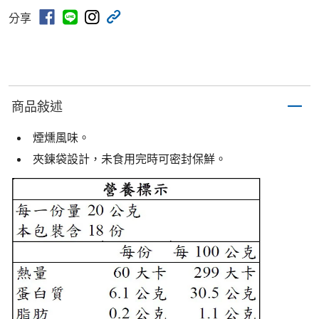
分享
商品敍述
煙燻風味。
夾鍊袋設計，未食用完時可密封保鮮。