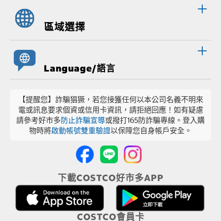
區域選擇
Language/語言
【提醒您】詐騙猖獗，若您接獲任何以本公司名義不明來
電或訊息要求個資或信用卡資訊，請拒絕回應！如有疑慮
請參考好市多
防止詐騙宣導
或撥打165防詐騙專線。登入購
物時將
啟動帳號雙重驗證
以保障您自身帳戶安全。
下載COSTCO好市多APP
COSTCO會員卡