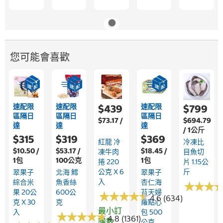
您可能會喜歡
速配限
速配限
速配限
$439
$799
區隔日
區隔日
區隔日
$73.17 /
$694.79
達
達
達
/ 1公斤
$315
$319
$369
紅龍 冷
冷凍比
$10.50 /
$53.17 /
$18.45 /
凍牛肉
目魚切
1包
100公克
1包
捲 220
片 1.15公
公克 X 6
斤
翠果子
北海 鱈
翠果子
入
綜合米
魚香絲
杏仁海
★
★
★
★
★
★
果 20公
600公
苔天婦
★
★
★
★
★
★
★
★
★
★
4.6 (634)
克 X 30
克
羅點心
最小訂
入
包 500
★
★
★
★
★
★
★
★
★
★
4.8 (1361)
購數
公克