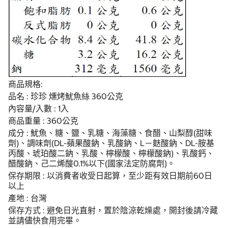
商品規格:
品名 : 珍珍 燻烤魷魚絲 360公克
內容量/入數 : 1入
商品重量 : 360公克
成分 : 魷魚、糖、鹽、乳糖、海藻糖、食醋、山梨醇(甜味
劑)、調味劑(DL-蘋果酸鈉、乳酸鈉、L－麩酸鈉、DL-胺基
丙酸、琥珀酸二鈉、乳酸、檸檬酸、檸檬酸鈉)、乳酸鈣、
醋酸鈉、己二烯酸0.1%以下(國家法定防腐劑)。
保存期限 : 以消費者收受日起算，至少距有效日期前60日
以上
產地 : 台灣
保存方式 : 避免日光直射，置於陰涼乾燥處，開封後請冷藏
並請儘快食用完畢。