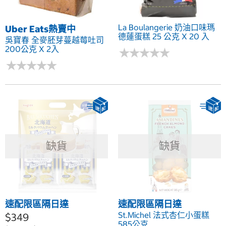
La Boulangerie 奶油口味瑪
Uber Eats熱賣中
德蓮蛋糕 25 公克 X 20 入
吳寶春 全麥胚芽蔓越莓吐司
200公克 X 2入
★
★
★
★
★
★
★
★
★
★
★
★
★
★
★
★
★
★
★
★
缺貨
缺貨
速配限區隔日達
速配限區隔日達
St.Michel 法式杏仁小蛋糕
$349
585公克