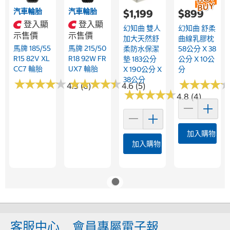
汽車輪胎
汽車輪胎
$1,199
$899
登入顯
登入顯
幻知曲 雙人
幻知曲 舒柔
示售價
示售價
加大天然舒
曲線乳膠枕
馬牌 185/55
馬牌 215/50
柔防水保潔
58公分 X 38
R15 82V XL
R18 92W FR
墊 183公分
公分 X 10公
CC7 輪胎
UX7 輪胎
X 190公分 X
分
38公分
★
★
★
★
★
★
★
★
★
★
★
★
★
★
★
★
★
★
★
★
★
★
★
★
★
★
★
★
4.3 (6)
4.6 (5)
★
★
★
★
★
★
★
★
★
★
4.8 (4)
加入購物車
加入購物車
客服中心
會員專屬電子報