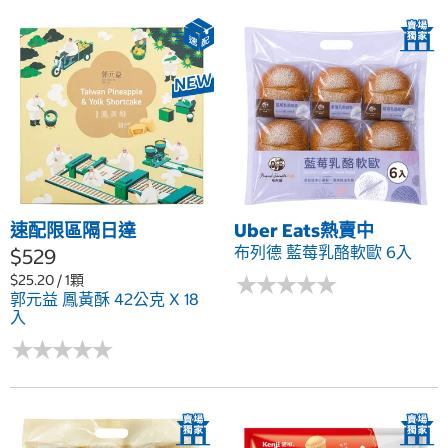
速配限區隔日達
Uber Eats熱賣中
布列德 藍莓乳酪軟歐 6入
$529
★
★
★
★
★
★
★
★
★
★
$25.20 / 1顆
郭元益 鳳黃酥 42公克 X 18
入
★
★
★
★
★
★
★
★
★
★