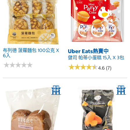
布列德 菠蘿麵包 100公克 X
Uber Eats熱賣中
6入
健司 帕蒂小蛋糕 15入 X 3包
★
★
★
★
★
★
★
★
★
★
★
★
★
★
★
★
★
★
★
★
4.6 (7)