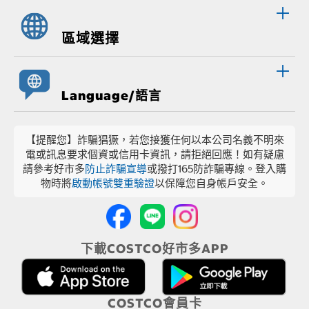
區域選擇
Language/語言
【提醒您】詐騙猖獗，若您接獲任何以本公司名義不明來
電或訊息要求個資或信用卡資訊，請拒絕回應！如有疑慮
請參考好市多
防止詐騙宣導
或撥打165防詐騙專線。登入購
物時將
啟動帳號雙重驗證
以保障您自身帳戶安全。
下載COSTCO好市多APP
COSTCO會員卡