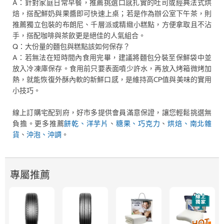
A：針對家庭日常早餐，推薦挑選口感扎實的吐司或經典法式烘
焙，搭配鮮奶與果醬即可快速上桌；若是作為辦公室下午茶，則
推薦獨立包裝的布朗尼、千層派或精緻小糕點，方便拿取且不沾
手，搭配咖啡與茶飲更是絕佳的人氣組合。
Q：大份量的麵包與糕點該如何保存？
A：若無法在短時間內食用完畢，建議將麵包分裝至保鮮袋中並
放入冷凍庫保存。食用前只要表面噴少許水，再放入烤箱微烤加
熱，就能恢復外酥內軟的新鮮口感，是維持高CP值與美味的實用
小技巧。
線上訂購宅配到府，好市多提供會員滿意保證，讓您輕鬆挑選無
負擔。更多推薦
餅乾、洋芋片
、
糖果、巧克力
、
烘焙、南北雜
貨
、
沖泡、沖調
。
專屬推薦