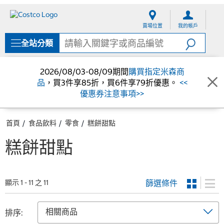
跳
跳
至
至
賣場位置
我的帳戶
內
導
容
覽
全站分類
選
單
2026/08/03-08/09期間
購買指定米森商
品
，買3件享85折，買6件享79折優惠。
<<
優惠券注意事項>>
首頁
食品飲料
零食
糕餅甜點
糕餅甜點
篩選條件
顯示 1 - 11 之 11
排序: