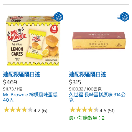
速配限區隔日達
速配限區隔日達
$469
$315
$11.73 / 1個
$100.32 / 100公克
Mr. Brownie 檸檬風味蛋糕
久世福 長崎蛋糕原味 314公
40入
克
★
★
★
★
★
★
★
★
★
★
★
★
★
★
★
★
★
★
★
★
4.2 (6)
4.5 (51)
最小訂購數量：2