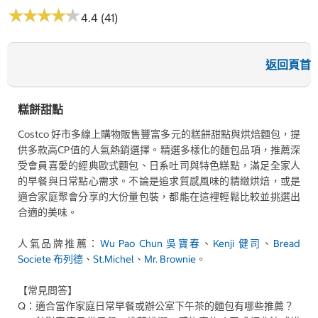
★
★
★
★
★
★
★
★
★
★
4.4 (41)
返回頁首
糕餅甜點
Costco 好市多線上購物販售豐富多元的糕餅甜點與烘焙麵包，提
供多款高CP值的人氣熱銷選擇。精選多樣化的麵包品項，推薦深
受會員喜愛的經典歐式麵包、日系吐司與特色糕點，滿足全家人
的早餐與日常點心需求。不論是追求質感風味的精緻烘焙，或是
適合家庭聚會分享的大份量包裝，都能在這裡輕鬆比較並挑選出
合適的美味。
人氣品牌推薦：
Wu Pao Chun 吳寶春
、
Kenji 健司
、
Bread
Societe 布列德
、
St.Michel
、
Mr. Brownie
。
【常見問答】
Q：適合當作家庭日常早餐或辦公室下午茶的麵包有哪些推薦？