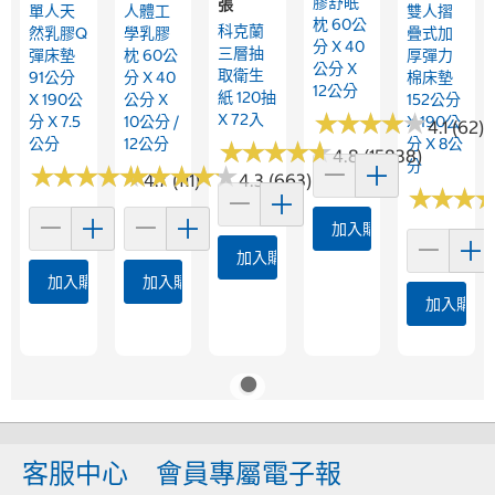
膠舒眠
張
單人天
人體工
雙人摺
枕 60公
科克蘭
然乳膠Q
學乳膠
疊式加
分 X 40
三層抽
彈床墊
枕 60公
厚彈力
公分 X
取衛生
91公分
分 X 40
棉床墊
12公分
紙 120抽
X 190公
公分 X
152公分
★
★
★
★
★
★
★
★
★
★
X 72入
分 X 7.5
10公分 /
X 190公
4.1 (62)
公分
12公分
分 X 8公
★
★
★
★
★
★
★
★
★
★
4.8 (15838)
分
★
★
★
★
★
★
★
★
★
★
★
★
★
★
★
★
★
★
★
★
4.7 (111)
4.3 (663)
★
★
★
★
★
★
加入購物車
加入購物車
加入購物車
加入購物車
加入購物
客服中心
會員專屬電子報