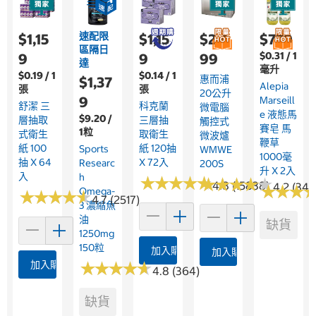
速配限
$1,15
$1,15
$2,4
$779
區隔日
$0.31 / 1
9
9
99
達
毫升
$0.19 / 1
$0.14 / 1
惠而浦
$1,37
Alepia
張
張
20公升
9
Marseill
舒潔 三
科克蘭
微電腦
E 液態馬
$9.20 /
層抽取
三層抽
觸控式
賽皂 馬
1粒
式衛生
取衛生
微波爐
鞭草
紙 100
紙 120抽
Sports
WMWE
1000毫
抽 X 64
X 72入
Researc
200S
升 X 2入
入
H
★
★
★
★
★
★
★
★
★
★
★
★
★
★
★
★
★
★
★
★
4.8 (15838)
4.2 (344
★
★
★
★
★
★
Omega-
★
★
★
★
★
★
★
★
★
★
4.7 (2517)
3 濃縮魚
油
缺貨
1250mg
150粒
加入購物車
加入購物車
加入購物車
★
★
★
★
★
★
★
★
★
★
4.8 (364)
缺貨