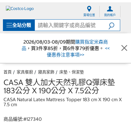
跳
跳
至
至
賣場位置
我的帳戶
內
導
容
覽
全站分類
選
單
2026/08/03-08/09期間
購買指定米森商
品
，買3件享85折，買6件享79折優惠。
<<
優惠券注意事項>>
首頁
家具餐廚
寢具家飾
床墊、保潔墊
CASA 雙人加大天然乳膠Q彈床墊
183公分 X 190公分 X 7.5公分
CASA Natural Latex Mattress Topper 183 cm X 190 cm X
7.5 cm
商品編號:#
127340