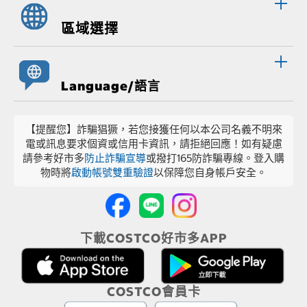
區域選擇
Language/語言
【提醒您】詐騙猖獗，若您接獲任何以本公司名義不明來
電或訊息要求個資或信用卡資訊，請拒絕回應！如有疑慮
請參考好市多
防止詐騙宣導
或撥打165防詐騙專線。登入購
物時將
啟動帳號雙重驗證
以保障您自身帳戶安全。
下載COSTCO好市多APP
COSTCO會員卡