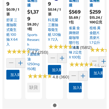
區隔日
區隔日
區隔日
9
9
達
達
達
$0.19 / 1
$0.14 / 1
$1,37
$569
$259
張
張
$5.69 /
$15.24 /
9
舒潔 三
科克蘭
1包
100公克
$9.20 /
層抽取
三層抽
雀巢 金
桂格 黃
1粒
式衛生
取衛生
牌微研
金麩片
紙 100
紙 120抽
Sports
磨咖啡
燕麥片
抽 X 64
X 72入
Researc
隨行包
1.7公斤
入
H
★
★
★
★
★
★
★
★
★
★
4.8 (15812)
深焙風
★
★
★
★
★
★
Omega-
★
★
★
★
★
★
★
★
★
★
4.7 (2513)
味 2公克
3 濃縮魚
X 100包
油
★
★
★
★
★
★
★
★
★
★
1250mg
4.8 (375
150粒
加入購物車
加入購物
加入購物車
★
★
★
★
★
★
★
★
★
★
4.8 (360)
缺貨
加入購物車