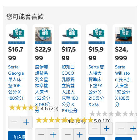
您可能會喜歡
$16,7
$22,9
$17,5
$15,9
$24,
99
99
99
99
999
Serta
席伊麗
幻知曲
Serta 雙
Serta
Georgia
護背系
COCO
人特大
Willisto
單人床
列金星
乳膠獨
標準床
N 雙人加
墊 106
標準雙
立筒雙
下墊 91
大床墊
公分 X
人床墊
人加大
公分 X
182公分
188公分
152公分
床墊 180
210公分
X 188公
X 190公
公分 X
X 2床
分
★
★
★
★
★
★
★
★
★
★
4.6 (20)
分
190公分
★
★
★
★
★
★
★
★
★
★
★
★
★
★
★
★
★
★
★
★
★
★
★
★
★
★
★
★
★
★
★
★
★
★
★
★
4.6 (64)
5.0 (10)
加入購物車