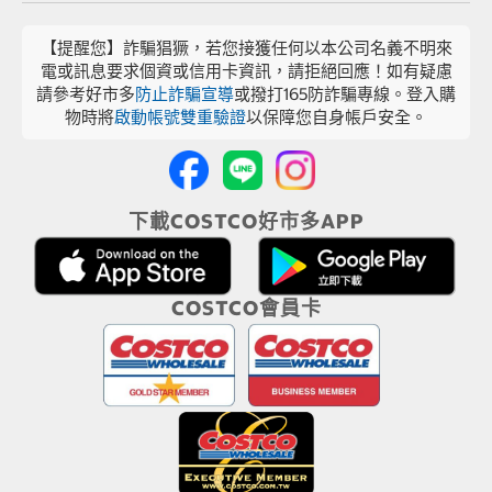
【提醒您】詐騙猖獗，若您接獲任何以本公司名義不明來
電或訊息要求個資或信用卡資訊，請拒絕回應！如有疑慮
請參考好市多
防止詐騙宣導
或撥打165防詐騙專線。登入購
物時將
啟動帳號雙重驗證
以保障您自身帳戶安全。
下載COSTCO好市多APP
COSTCO會員卡