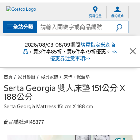
跳
跳
至
至
賣場位置
我的帳戶
內
導
容
覽
全站分類
選
單
2026/08/03-08/09期間
購買指定米森商
品
，買3件享85折，買6件享79折優惠。
<<
優惠券注意事項>>
首頁
家具餐廚
寢具家飾
床墊、保潔墊
Serta Georgia 雙人床墊 151公分 X
188公分
Serta Georgia Mattress 151 cm X 188 cm
商品編號:#
145377