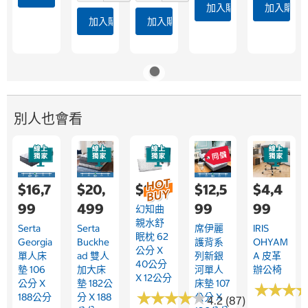
加入購物車
加入購物
加入購物車
加入購物車
別人也會看
$16,7
$20,
$999
$12,5
$4,4
99
499
99
99
幻知曲
親水舒
Serta
Serta
席伊麗
IRIS
眠枕 62
Georgia
Buckhe
護背系
OHYAM
公分 X
單人床
Ad 雙人
列新銀
A 皮革
40公分
墊 106
加大床
河單人
辦公椅
X 12公分
公分 X
墊 182公
床墊 107
★
★
★
★
★
★
★
★
★
★
★
★
★
★
★
★
188公分
分 X 188
公分 X
4.2 (87)