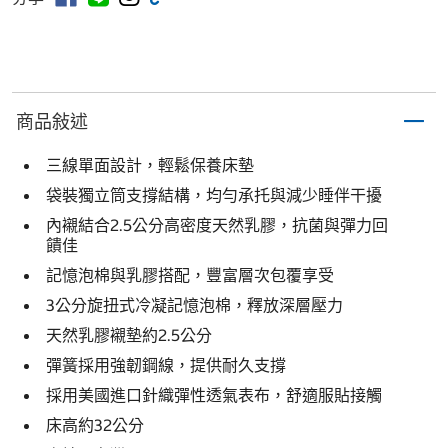
商品敍述
三線單面設計，輕鬆保養床墊
袋裝獨立筒支撐結構，均勻承托與減少睡伴干擾
內襯結合2.5公分高密度天然乳膠，抗菌與彈力回
饋佳
記憶泡棉與乳膠搭配，豐富層次包覆享受
3公分旋扭式冷凝記憶泡棉，釋放深層壓力
天然乳膠襯墊約2.5公分
彈簧採用強韌鋼線，提供耐久支撐
採用美國進口針織彈性透氣表布，舒適服貼接觸
床高約32公分