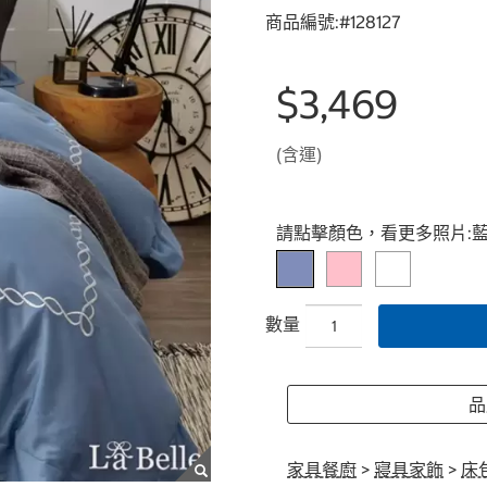
商品編號:#
128127
$3,469
(含運)
Select product
請點擊顏色，看更多照片:
數量
品牌
家具餐廚
>
寢具家飾
>
床