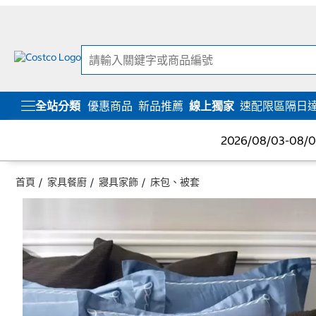
跳
跳
至
至
內
導
容
覽
選
單
全站分類
優惠商品
新品推薦
線上獨家
速配限區隔日
2026/08/03-08
首頁
家具餐廚
寢具家飾
床包、被套