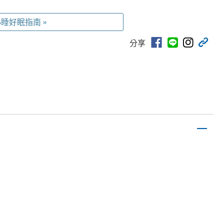
睡好眠指南 »
分享