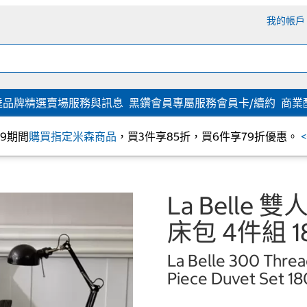
我的帳戶
達
品牌精選
賣場服務與訊息
黑鑽會員專屬服務
會員卡/續約
商業
/09期間
購買指定米森商品
，買3件享85折，買6件享79折優惠。
La Belle
床包 4件組 1
La Belle 300 Thre
Piece Duvet Set 18