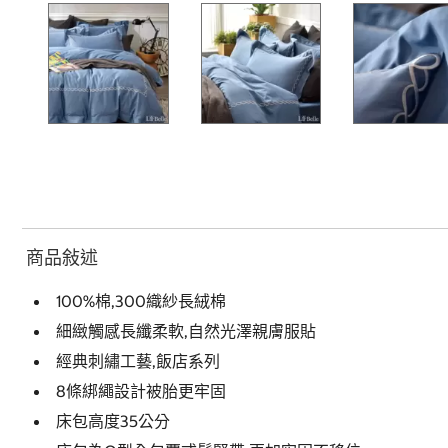
商品敍述
100%棉,300織紗長絨棉
細緻觸感長纖柔軟,自然光澤親膚服貼
經典刺繡工藝,飯店系列
8條綁繩設計被胎更牢固
床包高度35公分