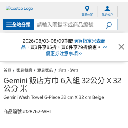
跳
跳
至
至
賣場位置
我的帳戶
內
導
容
覽
全站分類
選
單
2026/08/03-08/09期間
購買指定米森商
品
，買3件享85折，買6件享79折優惠。
<<
優惠券注意事項>>
首頁
家具餐廚
寢具家飾
毛巾、浴巾
Gemini 飯店方巾 6入組 32公分 X 32
公分 米
Gemini Wash Towel 6-Piece 32 cm X 32 cm Beige
商品編號:#
128762-WHT