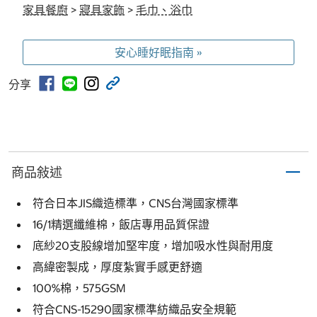
家具餐廚
>
寢具家飾
>
毛巾、浴巾
安心睡好眠指南 »
分享
商品敍述
符合日本JIS織造標準，CNS台灣國家標準
16/1精選纖維棉，飯店專用品質保證
底紗20支股線增加堅牢度，增加吸水性與耐用度
高緯密製成，厚度紮實手感更舒適
100%棉，575GSM
符合CNS-15290國家標準紡織品安全規範