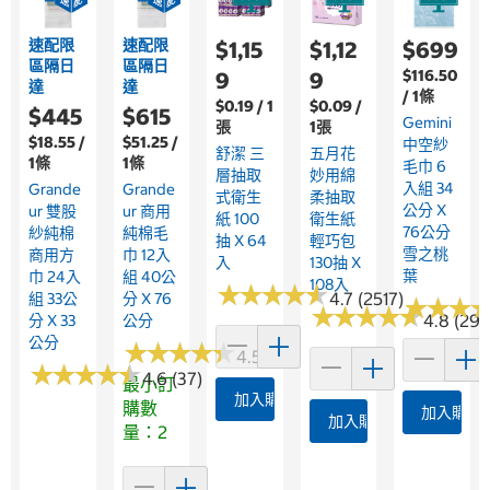
速配限
速配限
$1,15
$1,12
$699
區隔日
區隔日
$116.50
9
9
達
達
/ 1條
$0.19 / 1
$0.09 /
$445
$615
Gemini
張
1張
$18.55 /
$51.25 /
中空紗
舒潔 三
五月花
1條
1條
毛巾 6
層抽取
妙用綿
入組 34
Grande
Grande
式衛生
柔抽取
公分 X
Ur 雙股
Ur 商用
紙 100
衛生紙
76公分
紗純棉
純棉毛
抽 X 64
輕巧包
雪之桃
商用方
巾 12入
入
130抽 X
葉
巾 24入
組 40公
108入
★
★
★
★
★
★
★
★
★
★
4.7 (2517)
組 33公
分 X 76
★
★
★
★
★
★
★
★
★
★
★
★
★
★
★
★
4.8 (292
分 X 33
公分
公分
★
★
★
★
★
★
★
★
★
★
4.5 (96)
★
★
★
★
★
★
★
★
★
★
4.6 (37)
最小訂
加入購物車
購數
加入購物
加入購物車
量：2