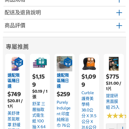
配送及退貨說明
商品評價
專屬推薦
速配限
速配限
$1,15
$1,09
$775
區隔日
區隔日
$31.00 /
9
9
達
達
1片
$0.19 / 1
Curble
$749
$259
提提研
張
護脊美
$20.81 /
黑面膜
Purely
舒潔 三
學椅
1片
組 25入
Indulge
層抽取
38.0公
美舒律
Nt 印度
★
★
★
★
★
★
式衛生
分 X 31.5
蒸氣眼
純棉浴
紙 100
公分 X
罩 舒緩
巾 76公
抽 X 64
31.6公分