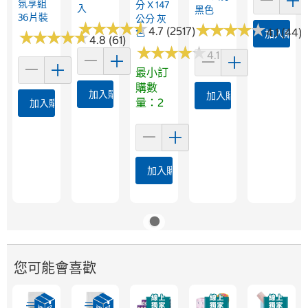
氛享組
分 X 147
入
黑色
36片裝
公分 灰
★
★
★
★
★
★
★
★
★
★
★
★
★
★
★
★
★
★
★
★
4.7 (2517)
4.1 (44)
色
★
★
★
★
★
★
★
★
★
★
加入購物
4.8 (61)
★
★
★
★
★
★
★
★
★
★
4.1 (8)
最小訂
購數
加入購物車
加入購物車
量：2
加入購物車
加入購物車
您可能會喜歡