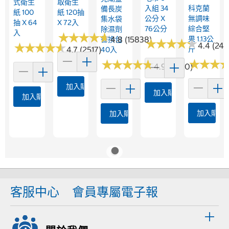
式衛生
取衛生
入組 34
科克蘭
備長炭
紙 100
紙 120抽
公分 X
無調味
集水袋
抽 X 64
X 72入
76公分
綜合堅
除濕劑
入
★
★
★
★
★
★
★
★
★
★
4.8 (15838)
果 1.13公
替換包
★
★
★
★
★
★
★
★
★
★
★
★
★
★
★
★
★
★
★
★
4.4 (24)
4.7 (2517)
斤
40入
★
★
★
★
★
★
★
★
★
★
★
★
★
★
★
★
4.9 (2070)
加入購物車
加入購物車
加入購物車
加入購物
加入購物車
客服中心
會員專屬電子報