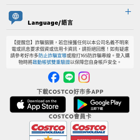
Language/語言
【提醒您】詐騙猖獗，若您接獲任何以本公司名義不明來
電或訊息要求個資或信用卡資訊，請拒絕回應！如有疑慮
請參考好市多
防止詐騙宣導
或撥打165防詐騙專線。登入購
物時將
啟動帳號雙重驗證
以保障您自身帳戶安全。
下載COSTCO好市多APP
COSTCO會員卡