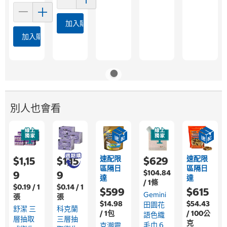
加入購物車
加入購物車
別人也會看
速配限
速配限
$1,15
$1,15
$629
區隔日
區隔日
$104.84
9
9
達
達
/ 1條
$0.19 / 1
$0.14 / 1
$599
$615
Gemini
張
張
$14.98
$54.43
田園花
舒潔 三
科克蘭
/ 1包
/ 100公
語色織
層抽取
三層抽
克
毛巾 6
克潮靈