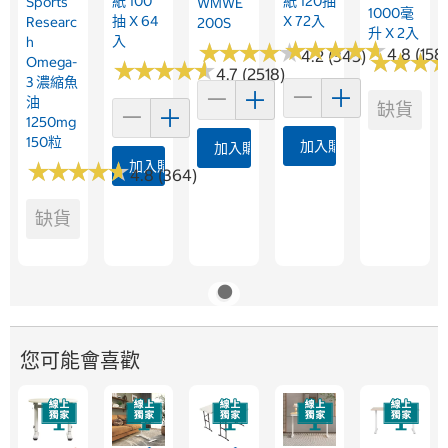
紙 100
紙 120抽
Sports
WMWE
1000毫
抽 X 64
X 72入
Researc
200S
升 X 2入
入
H
★
★
★
★
★
★
★
★
★
★
★
★
★
★
★
★
★
★
★
★
4.8 (158
4.2 (345)
★
★
★
★
★
★
Omega-
★
★
★
★
★
★
★
★
★
★
4.7 (2518)
3 濃縮魚
油
缺貨
1250mg
150粒
加入購物車
加入購物車
★
★
★
★
★
★
★
★
★
★
加入購物車
4.8 (364)
缺貨
您可能會喜歡