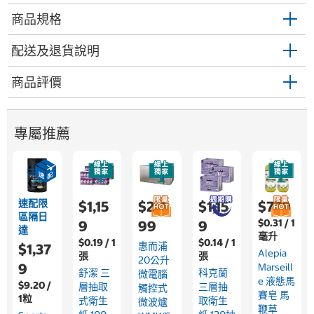
商品規格
配送及退貨說明
商品評價
專屬推薦
速配限
$1,15
$2,4
$1,15
$779
區隔日
$0.31 / 1
9
99
9
達
毫升
$0.19 / 1
$0.14 / 1
惠而浦
$1,37
Alepia
張
張
20公升
9
Marseill
舒潔 三
科克蘭
微電腦
E 液態馬
$9.20 /
層抽取
三層抽
觸控式
賽皂 馬
1粒
式衛生
取衛生
微波爐
鞭草