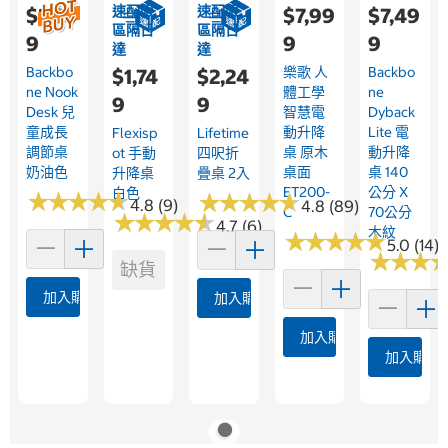
速配限
速配限
$2,39
$7,99
$7,49
區隔日
區隔日
9
9
9
達
達
Backbo
樂歌 人
Backbo
$1,74
$2,24
Ne Nook
體工學
Ne
9
9
Desk 兒
智慧電
Dyback
童成長
動升降
Lite 電
Flexisp
Lifetime
調節桌
桌 原木
動升降
Ot 手動
四呎折
奶油色
桌面
桌 140
升降桌
疊桌 2入
ET200-
公分 X
白色
★
★
★
★
★
★
★
★
★
★
★
★
★
★
★
★
★
★
★
★
4.8 (9)
4.8 (89)
C
70公分
★
★
★
★
★
★
★
★
★
★
4.7 (6)
木紋
★
★
★
★
★
★
★
★
★
★
5.0 (14)
★
★
★
★
★
★
缺貨
加入購物車
加入購物車
加入購物車
加入購物