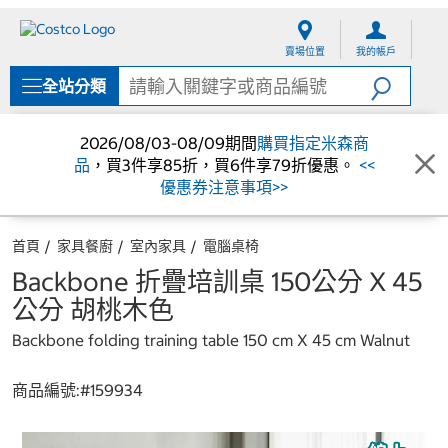
跳
跳
至
至
賣場位置
我的帳戶
內
導
容
覽
全站分類
選
單
2026/08/03-08/09期間
購買指定米森商
品
，買3件享85折，買6件享79折優惠。
<<
優惠券注意事項>>
首頁
家具餐廚
室內家具
電腦桌椅
Backbone 折疊培訓桌 150公分 X 45
公分 胡桃木色
Backbone folding training table 150 cm X 45 cm Walnut
商品編號:#
159934