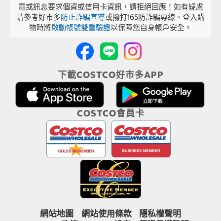
電或訊息要求個資或信用卡資訊，請拒絕回應！如有疑慮
請參考好市多
防止詐騙宣導
或撥打165防詐騙專線。登入購
物時將
啟動帳號雙重驗證
以保障您自身帳戶安全。
下載COSTCO好市多APP
COSTCO會員卡
網站地圖
網站使用條款
隱私權聲明