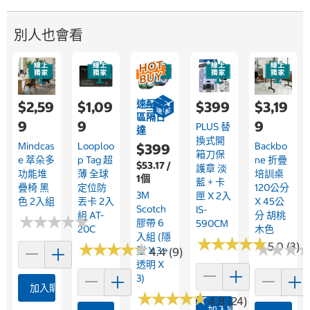
別人也會看
速配限
$2,59
$1,09
$399
$3,19
區隔日
9
9
9
PLUS 替
達
換式開
Mindcas
Looploo
Backbo
$399
箱刀保
E 萃朵多
P Tag 超
Ne 折疊
$53.17 /
護章 淡
功能堆
薄 全球
培訓桌
1個
藍 + 卡
疊椅 黑
定位防
120公分
3M
匣 X 2入
色 2入組
丟卡 2入
X 45公
Scotch
IS-
組 AT-
分 胡桃
★
★
★
★
★
★
★
★
★
★
膠帶 6
590CM
20C
木色
入組 (隱
★
★
★
★
★
★
★
★
★
★
★
★
★
★
★
★
★
★
★
★
★
★
5.0 (3)
★
★
★
★
型 X 3 +
4.4 (9)
透明 X
3)
加入購物車
★
★
★
★
★
★
★
★
★
★
4.8 (24)
加入購物車