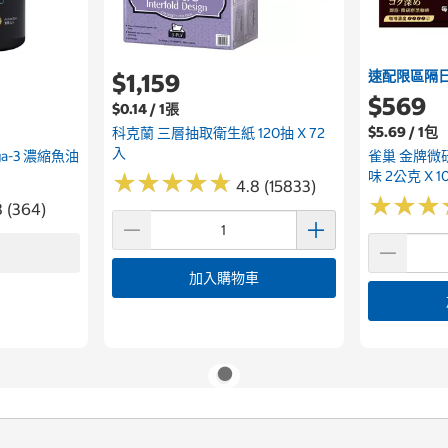
速配限區隔
$1,159
$569
$0.14 / 1張
$5.69 / 1包
科克蘭 三層抽取衛生紙 120抽 X 72
入
ega-3 濃縮魚油
雀巢 金牌微
味 2公克 X 1
★
★
★
★
★
★
★
★
★
★
4.8 (15833)
★
★
★
★
★
★
8 (364)
加入購物車