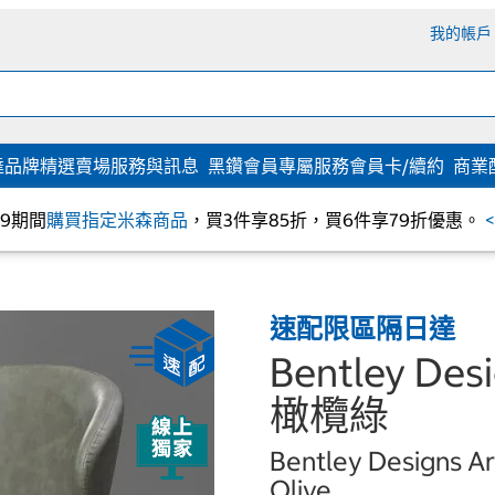
我的帳戶
達
品牌精選
賣場服務與訊息
黑鑽會員專屬服務
會員卡/續約
商業
/09期間
購買指定米森商品
，買3件享85折，買6件享79折優惠。
速配限區隔日達
Bentley De
橄欖綠
Bentley Designs Ar
Olive