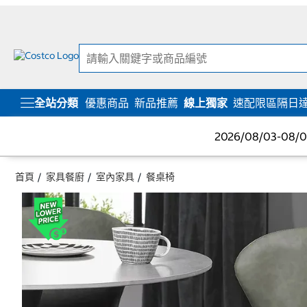
跳
跳
至
至
內
導
容
覽
選
單
全站分類
優惠商品
新品推薦
線上獨家
速配限區隔日
2026/08/03-08
首頁
家具餐廚
室內家具
餐桌椅