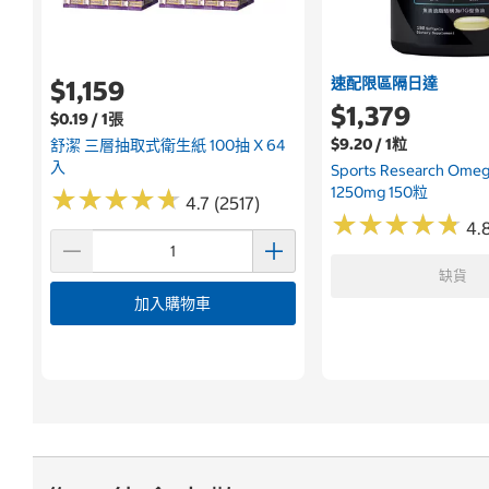
速配限區隔日達
$1,159
$1,379
$0.19 / 1張
$9.20 / 1粒
舒潔 三層抽取式衛生紙 100抽 X 64
入
Sports Research Om
1250mg 150粒
★
★
★
★
★
★
★
★
★
★
4.7 (2517)
★
★
★
★
★
★
★
★
★
★
4.
缺貨
加入購物車