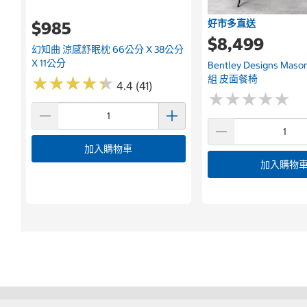
好市多直送
$985
$8,499
幻知曲 涼感舒眠枕 66公分 X 38公分
X 11公分
Bentley Designs Ma
組 皮面餐椅
★
★
★
★
★
★
★
★
★
★
4.4 (41)
★
★
★
★
★
★
★
★
★
★
加入購物車
加入購物