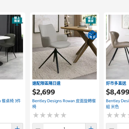
速配限區隔日達
好市多直送
$2,699
$8,49
son 餐桌椅 3件
Bentley Designs Rowan 皮面旋轉餐
Bentley De
椅
組 米色
★
★
★
★
★
★
★
★
★
★
★
★
★
★
★
★