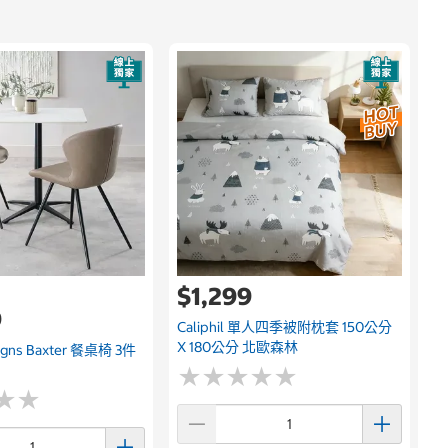
$1,299
9
Caliphil 單人四季被附枕套 150公分
X 180公分 北歐森林
signs Baxter 餐桌椅 3件
★
★
★
★
★
★
★
★
★
★
★
★
★
★