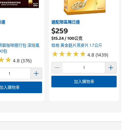
日達
速配限區隔日達
$259
$15.24 / 100公克
研磨咖啡隨行包 深焙風
桂格 黃金麩片燕麥片 1.7公斤
00包
★
★
★
★
★
★
★
★
★
★
4.8 (1439)
★
★
★
★
4.8 (376)
加入購物車
加入購物車