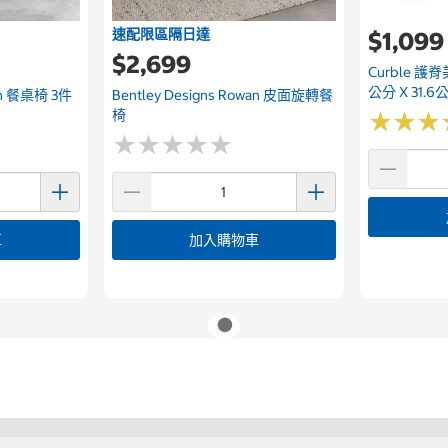
速配限區隔日達
$1,099
$2,699
Curble 護脊
公分 X 31.
son 餐桌椅 3件
Bentley Designs Rowan 皮面旋轉餐
椅
★
★
★
★
★
★
★
★
★
★
★
★
★
★
★
★
車
加入購物車