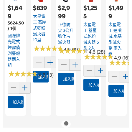
$1,64
$839
$2,9
$1,25
$1,49
9
99
5
9
太星電
工 蓄壓
$624.50
正德防
太星電
太星電
式乾粉
/ 1個
火 3公升
工 蓄壓
工 速噴
滅火器
國際牌
強化液
式乾粉
滅 水基
10型
光電式
滅火器
滅火器 5
型滅火
★
★
★
★
★
★
★
★
★
★
煙霧偵
型 2入
劑 兩入
★
★
4.9 (10)
★
★
★
★
★
★
★
★
4.6 (28)
測警報
組
★
★
★
★
★
★
★
★
★
★
4.9 (16)
器兩入
★
★
★
★
★
★
組
★
★
★
★
★
★
★
★
★
★
4.8 (13)
加入購物車
加入購物車
加入購物車
加入購物
加入購物車