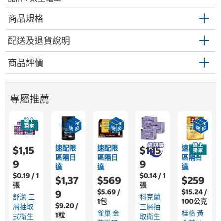
商品規格
配送及退貨說明
商品評價
專屬推薦
速配限
速配限
速配限
$1,15
$1,15
區隔日
區隔日
區隔日
9
9
達
達
達
$0.19 / 1
$0.14 / 1
$1,37
$569
$259
張
張
$5.69 /
$15.24 /
9
舒潔 三
科克蘭
1包
100公克
$9.20 /
層抽取
三層抽
雀巢 金
桂格 黃
1粒
式衛生
取衛生