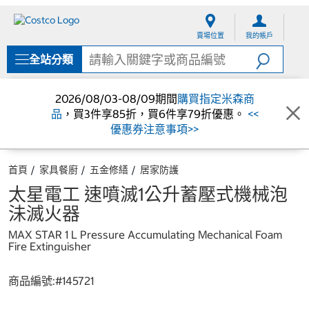
跳
跳
至
至
賣場位置
我的帳戶
內
導
容
覽
全站分類
選
單
2026/08/03-08/09期間
購買指定米森商
品
，買3件享85折，買6件享79折優惠。
<<
優惠券注意事項>>
首頁
家具餐廚
五金修繕
居家防護
太星電工 速噴滅1公升蓄壓式機械泡
沬滅火器
MAX STAR 1 L Pressure Accumulating Mechanical Foam
Fire Extinguisher
商品編號:#
145721