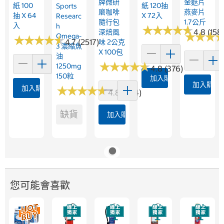
牌微研
金麩片
紙 100
紙 120抽
Sports
磨咖啡
燕麥片
抽 X 64
X 72入
Researc
隨行包
1.7公斤
入
H
★
★
★
★
★
★
★
★
★
★
4.8 (158
深焙風
★
★
★
★
★
★
Omega-
★
★
★
★
★
★
★
★
★
★
4.7 (2517)
味 2公克
3 濃縮魚
X 100包
油
★
★
★
★
★
★
★
★
★
★
1250mg
4.8 (376)
150粒
加入購物車
加入購物
加入購物車
★
★
★
★
★
★
★
★
★
★
4.8 (364)
缺貨
加入購物車
您可能會喜歡