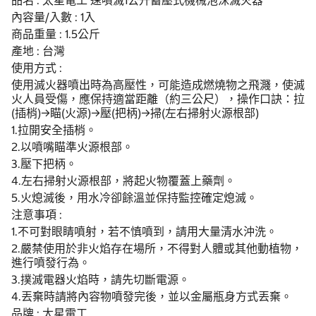
品名 : 太星電工 速噴滅1公升蓄壓式機械泡沬滅火器
內容量/入數 : 1入
商品重量 : 1.5公斤
產地 : 台灣
使用方式 :
使用滅火器噴出時為高壓性，可能造成燃燒物之飛濺，使滅
火人員受傷，應保持適當距離（約三公尺），操作口訣：拉
(插梢)→瞄(火源)→壓(把柄)→掃(左右掃射火源根部)
1.拉開安全插梢。
2.以噴嘴瞄準火源根部。
3.壓下把柄。
4.左右掃射火源根部，將起火物覆蓋上藥劑。
5.火熄滅後，用水冷卻餘溫並保持監控確定熄滅。
注意事項 :
1.不可對眼睛噴射，若不慎噴到，請用大量清水沖洗。
2.嚴禁使用於非火焰存在場所，不得對人體或其他動植物，
進行噴發行為。
3.撲滅電器火焰時，請先切斷電源。
4.丟棄時請將內容物噴發完後，並以金屬瓶身方式丟棄。
品牌 : 太星電工