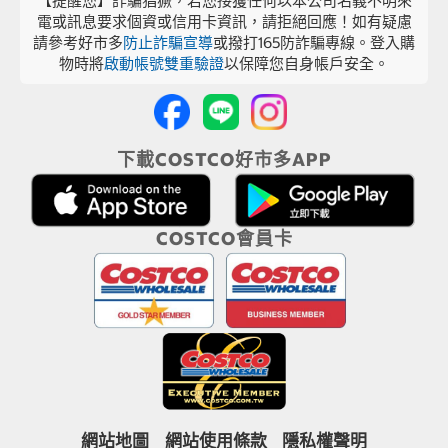
【提醒您】詐騙猖獗，若您接獲任何以本公司名義不明來
電或訊息要求個資或信用卡資訊，請拒絕回應！如有疑慮
請參考好市多
防止詐騙宣導
或撥打165防詐騙專線。登入購
物時將
啟動帳號雙重驗證
以保障您自身帳戶安全。
下載COSTCO好市多APP
COSTCO會員卡
網站地圖
網站使用條款
隱私權聲明