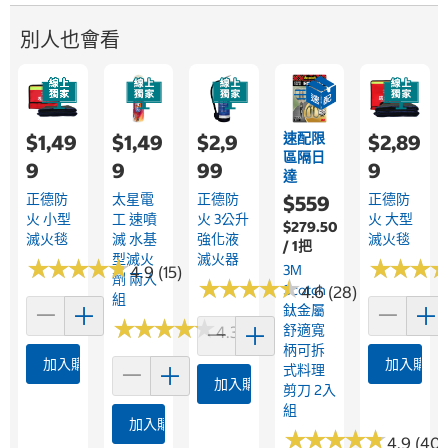
別人也會看
速配限
$1,49
$1,49
$2,9
$2,89
區隔日
9
9
99
9
達
正德防
太星電
正德防
正德防
$559
火 小型
工 速噴
火 3公升
火 大型
$279.50
滅火毯
滅 水基
強化液
滅火毯
/ 1把
型滅火
滅火器
★
★
★
★
★
★
★
★
★
★
★
★
★
★
★
★
3M
4.9 (15)
劑 兩入
★
★
★
★
★
★
★
★
★
★
Scotch
4.6 (28)
組
鈦金屬
★
★
★
★
★
★
★
★
★
★
舒適寬
4.3 (16)
柄可拆
加入購物車
加入購物
式料理
加入購物車
剪刀 2入
組
加入購物車
★
★
★
★
★
★
★
★
★
★
4.9 (40)