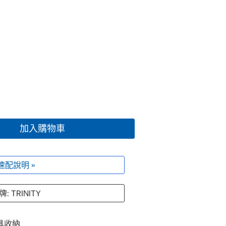
加入購物車
速配說明 »
: TRINITY
具收納