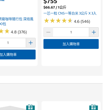
$755
$66.67 / 1公斤
一芯一粒 CNS一等白米 3公斤 X 3入
研磨咖啡隨行包 深焙風
★
★
★
★
★
★
★
★
★
★
4.6 (546)
00包
★
★
★
★
4.8 (376)
加入購物車
加入購物車