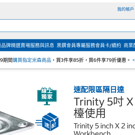
我的帳戶
達
品牌精選
賣場服務與訊息
黑鑽會員專屬服務
會員卡/續約
商業
/09期間
購買指定米森商品
，買3件享85折，買6件享79折優惠。
速配限區隔日達
Trinity 5
檯使用
Trinity 5 inch X 2 i
Workbench