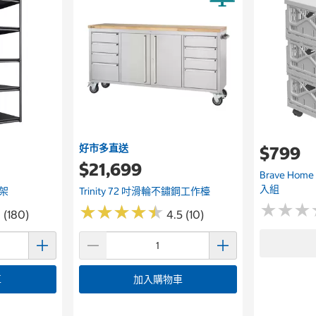
好市多直送
$799
$21,699
Brave Ho
入組
物架
Trinity 72 吋滑輪不鏽鋼工作檯
★
★
★
★
★
★
★
★
★
★
★
★
★
★
★
★
 (180)
4.5 (10)
車
加入購物車