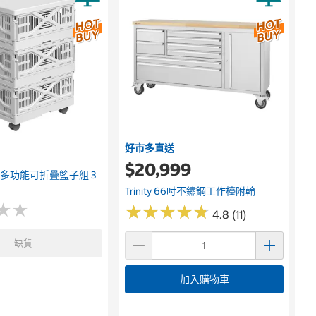
好市多直送
$20,999
me 多功能可折疊籃子組 3
Trinity 66吋不鏽鋼工作檯附輪
★
★
★
★
★
★
★
★
★
★
★
★
★
★
4.8 (11)
缺貨
加入購物車