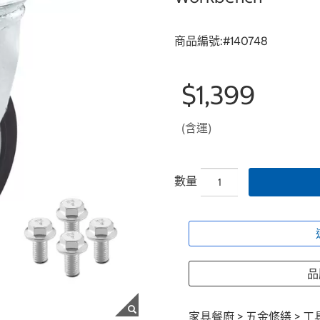
商品編號:#
140748
$1,399
(含運)
數量
品牌
家具餐廚
>
五金修繕
>
工