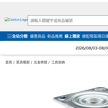
跳
跳
至
至
內
導
容
覽
選
單
全站分類
優惠商品
新品推薦
線上獨家
速配限區隔日
2026/08/03-08
首頁
家具餐廚
五金修繕
工具收納