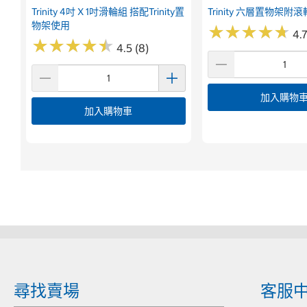
Trinity 4吋 X 1吋滑輪組 搭配Trinity置
Trinity 六層置物架附滾
物架使用
★
★
★
★
★
★
★
★
★
★
4.7
★
★
★
★
★
★
★
★
★
★
4.5 (8)
加入購物
加入購物車
尋找賣場
客服