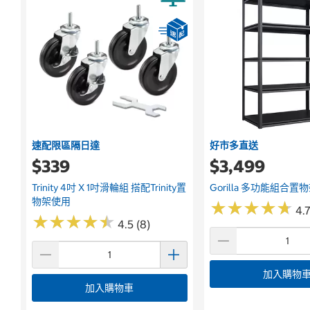
速配限區隔日達
好市多直送
$339
$3,499
Trinity 4吋 X 1吋滑輪組 搭配Trinity置
Gorilla 多功能組合置
物架使用
★
★
★
★
★
★
★
★
★
★
4.7
★
★
★
★
★
★
★
★
★
★
4.5 (8)
加入購物
加入購物車