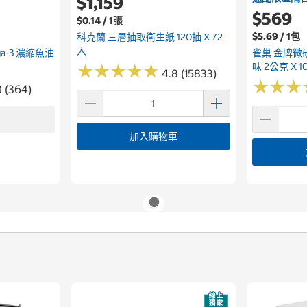
$1,159
$569
$0.14 / 1張
$5.69 / 1包
科克蘭 三層抽取衛生紙 120抽 X 72
入
ega-3 濃縮魚油
雀巢 金牌微
味 2公克 X 1
★
★
★
★
★
★
★
★
★
★
4.8 (15833)
★
★
★
★
★
★
8 (364)
加入購物車