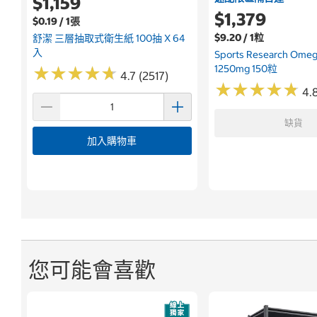
$1,159
$1,379
$0.19 / 1張
$9.20 / 1粒
舒潔 三層抽取式衛生紙 100抽 X 64
入
Sports Research Om
1250mg 150粒
★
★
★
★
★
★
★
★
★
★
4.7 (2517)
★
★
★
★
★
★
★
★
★
★
4.
缺貨
加入購物車
您可能會喜歡