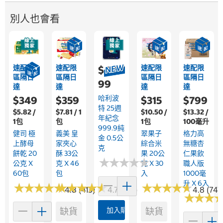
別人也會看
速配限
速配限
速配限
速配限
$4,0
區隔日
區隔日
區隔日
區隔日
99
達
達
達
達
哈利波
$349
$359
$315
$799
特 25週
$5.82 /
$7.81 / 1
$10.50 /
$13.32 /
年紀念
1包
包
1包
100毫升
999.9純
健司 極
義美 皇
翠果子
格力高
金 0.5公
上酵母
家夾心
綜合米
無糖杏
克
餅乾 20
酥 33公
果 20公
仁果飲
★
★
★
★
★
★
★
★
★
★
公克 X
克 X 46
克 X 30
職人版
60包
包
入
1000毫
升 X 6入
★
★
★
★
★
★
★
★
★
★
★
★
★
★
★
★
★
★
★
★
★
★
★
★
★
★
★
★
★
★
4.8 (413)
4.7 (183)
4.8 (747
★
★
★
★
★
★
缺貨
加入購物車
缺貨