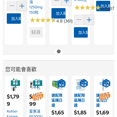
油
★
★
★
★
★
★
★
★
★
★
加入購物
1250mg
4.8 (376
150粒
加入購物車
加入購物車
★
★
★
★
★
★
★
★
★
★
4.8 (361)
缺貨
加入購物車
您可能會喜歡
速配限
速配限
速配限
$1,79
$10,9
區隔日
區隔日
區隔日
9
99
達
達
達
Kohler
愛惠浦
$1,65
$1,85
$1,69
Exhale
EF3000