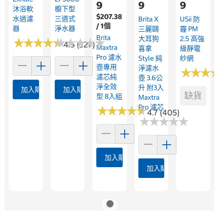
9
9
9
沐浴軟
櫥下型
$207.38
水過濾
三道式
Brita X
USii 防
/ 1個
器
淨水器
三麗鷗
霾 PM
Brita
大耳狗
2.5 高強
★
★
★
★
★
★
★
★
★
★
★
★
★
★
★
★
★
★
★
★
4.5 (327)
Maxtra
喜拿
級靜電
Pro 濾水
Style 純
紗網
壺專用
淨濾水
★
★
★
★
★
★
濾芯純
壺 3.6公
淨全效
升 附3入
加入購物車
加入購物車
缺貨
型 8入組
Maxtra
Pro 濾芯
★
★
★
★
★
★
★
★
★
★
4.7 (405)
★
★
★
★
★
★
★
★
★
★
加入購物車
加入購物車