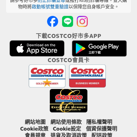
請參考好市多
防止詐騙宣導
或撥打165防詐騙專線。登入購
物時將
啟動帳號雙重驗證
以保障您自身帳戶安全。
下載COSTCO好市多APP
COSTCO會員卡
網站地圖
網站使用條款
隱私權聲明
Cookie政策
Cookie設定
個資保護聲明
會員規章
退貨及取消政策
配送政策