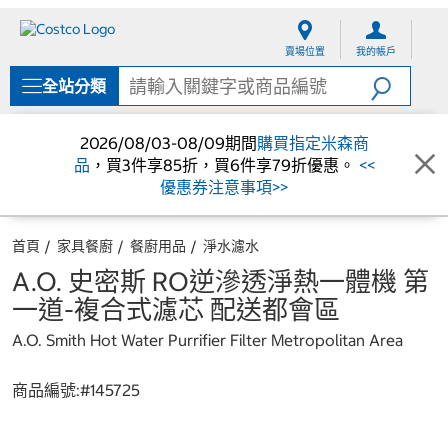
跳
跳
至
至
賣場位置
我的帳戶
內
導
容
覽
全站分類
選
單
2026/08/03-08/09期間
購買指定米森商
品
，買3件享85折，買6件享79折優惠。
<<
優惠券注意事項>>
首頁
家具餐廚
餐廚用品
淨水濾水
A.O. 史密斯 RO逆滲透淨熱一體機 第
一道-複合式濾芯 配送都會區
A.O. Smith Hot Water Purrifier Filter Metropolitan Area
商品編號:#
145725