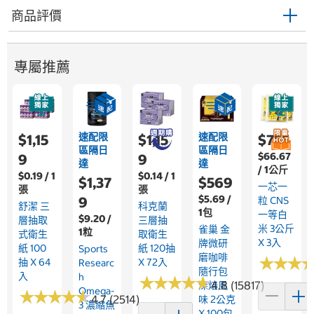
商品評價
專屬推薦
速配限
速配限
$1,15
$1,15
$755
區隔日
區隔日
$66.67
9
9
達
達
/ 1公斤
$0.19 / 1
$0.14 / 1
$1,37
$569
一芯一
張
張
$5.69 /
9
粒 CNS
舒潔 三
科克蘭
1包
一等白
$9.20 /
層抽取
三層抽
米 3公斤
雀巢 金
1粒
式衛生
取衛生
X 3入
牌微研
紙 100
紙 120抽
Sports
磨咖啡
★
★
★
★
★
★
抽 X 64
X 72入
Researc
隨行包
入
H
★
★
★
★
★
★
★
★
★
★
4.8 (15817)
深焙風
Omega-
★
★
★
★
★
★
★
★
★
★
4.7 (2514)
味 2公克
3 濃縮魚
X 100包