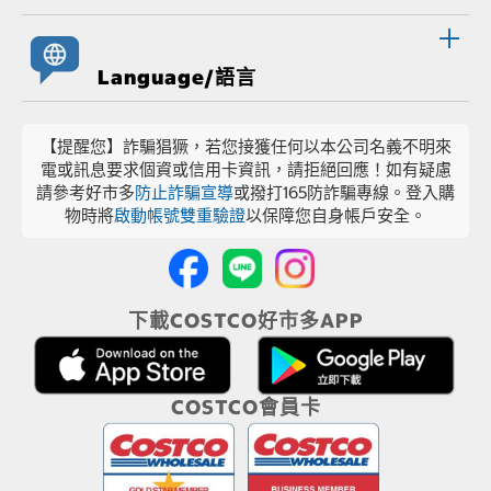
Language/語言
【提醒您】詐騙猖獗，若您接獲任何以本公司名義不明來
電或訊息要求個資或信用卡資訊，請拒絕回應！如有疑慮
請參考好市多
防止詐騙宣導
或撥打165防詐騙專線。登入購
物時將
啟動帳號雙重驗證
以保障您自身帳戶安全。
下載COSTCO好市多APP
COSTCO會員卡