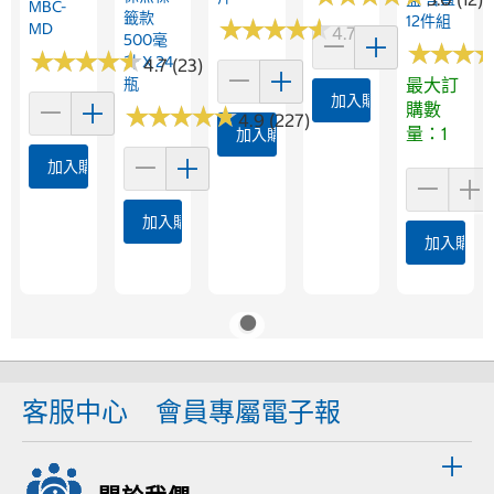
MBC-
籤款
12件組
★
★
★
★
★
★
★
★
★
★
MD
4.7 (23)
500毫
★
★
★
★
★
★
★
★
★
★
★
★
★
★
★
★
升 X 24
4.7 (23)
瓶
最大訂
加入購物車
購數
★
★
★
★
★
★
★
★
★
★
4.9 (227)
量：1
加入購物車
加入購物車
加入購物車
加入購物
客服中心
會員專屬電子報