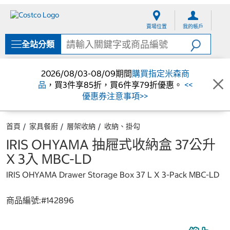
跳
跳
至
至
賣場位置
我的帳戶
內
導
容
覽
全站分類
選
單
2026/08/03-08/09期間
購買指定米森商
品
，買3件享85折，買6件享79折優惠。
<<
優惠券注意事項>>
首頁
家具餐廚
層架收納
收納、掛勾
IRIS OHYAMA 抽屜式收納盒 37公升
X 3入 MBC-LD
IRIS OHYAMA Drawer Storage Box 37 L X 3-Pack MBC-LD
商品編號:#
142896