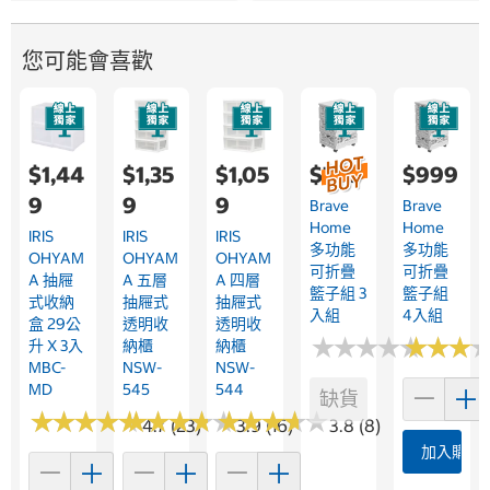
您可能會喜歡
$1,44
$1,35
$1,05
$799
$999
9
9
9
Brave
Brave
Home
Home
IRIS
IRIS
IRIS
多功能
多功能
OHYAM
OHYAM
OHYAM
可折疊
可折疊
A 抽屜
A 五層
A 四層
籃子組 3
籃子組
式收納
抽屜式
抽屜式
入組
4入組
盒 29公
透明收
透明收
★
★
★
★
★
★
★
★
★
★
★
★
★
★
★
★
升 X 3入
納櫃
納櫃
MBC-
NSW-
NSW-
MD
545
544
缺貨
★
★
★
★
★
★
★
★
★
★
★
★
★
★
★
★
★
★
★
★
★
★
★
★
★
★
★
★
★
★
4.7 (23)
3.9 (16)
3.8 (8)
加入購物