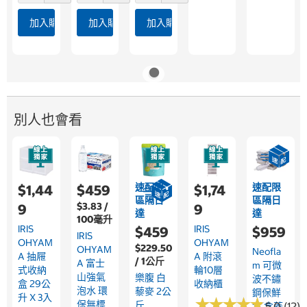
加入購物車
加入購物車
加入購物車
別人也會看
速配限
速配限
$1,44
$459
$1,74
區隔日
區隔日
$3.83 /
9
9
達
達
100毫升
IRIS
IRIS
$459
$959
IRIS
OHYAM
OHYAM
$229.50
OHYAM
Neofla
A 抽屜
A 附滾
/ 1公斤
A 富士
M 可微
式收納
輪10層
山強氣
樂腹 白
波不鏽
盒 29公
收納櫃
泡水 環
藜麥 2公
鋼保鮮
升 X 3入
★
★
★
★
★
★
★
★
★
★
保無標
斤
5.0 (12)
盒 含蓋