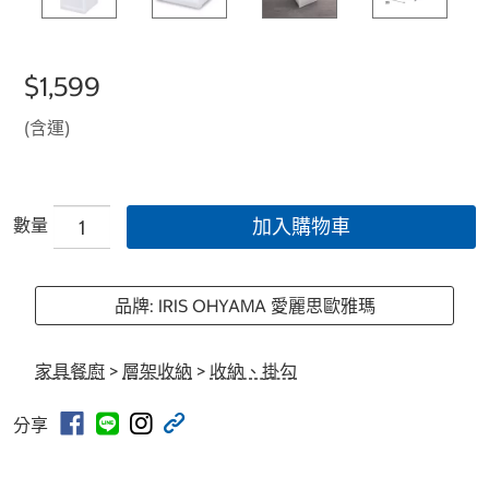
$1,599
(含運)
數量
加入購物車
品牌: IRIS OHYAMA 愛麗思歐雅瑪
家具餐廚
>
層架收納
>
收納、掛勾
分享