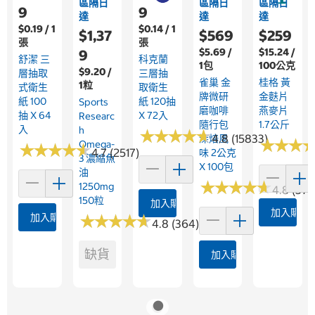
區隔日
區隔日
區隔日
9
9
達
達
達
$0.19 / 1
$0.14 / 1
$1,37
$569
$259
張
張
$5.69 /
$15.24 /
9
舒潔 三
科克蘭
1包
100公克
$9.20 /
層抽取
三層抽
雀巢 金
桂格 黃
1粒
式衛生
取衛生
牌微研
金麩片
紙 100
紙 120抽
Sports
磨咖啡
燕麥片
抽 X 64
X 72入
Researc
隨行包
1.7公斤
入
H
★
★
★
★
★
★
★
★
★
★
4.8 (15833)
深焙風
★
★
★
★
★
★
Omega-
★
★
★
★
★
★
★
★
★
★
4.7 (2517)
味 2公克
3 濃縮魚
X 100包
油
★
★
★
★
★
★
★
★
★
★
1250mg
4.8 (376
150粒
加入購物車
加入購物
加入購物車
★
★
★
★
★
★
★
★
★
★
4.8 (364)
缺貨
加入購物車