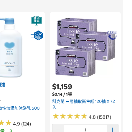
日達
$1,159
$0.14 / 1張
升
科克蘭 三層抽取衛生紙 120抽 X 72
入
物性無添加沐浴乳 500
★
★
★
★
★
★
★
★
★
★
4.8 (15817)
★
★
★
★
4.9 (124)
量：8