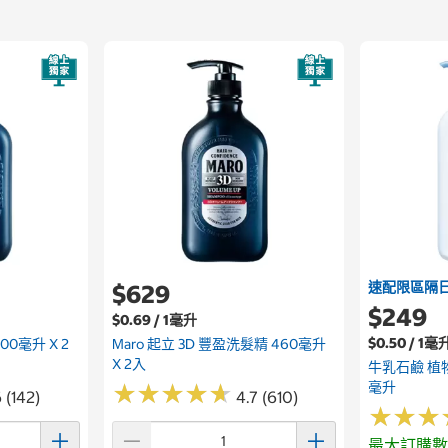
速配限區隔
$629
$249
$0.69 / 1毫升
$0.50 / 1毫
00毫升 X 2
Maro 起立 3D 豐盈洗髮精 460毫升
X 2入
牛乳石鹼 植
毫升
★
★
★
★
★
★
★
★
★
★
 (142)
4.7 (610)
★
★
★
★
★
★
最大訂購數