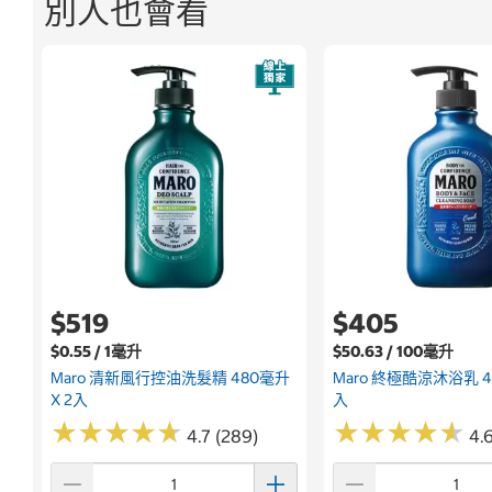
別人也會看
$519
$405
$0.55 / 1毫升
$50.63 / 100毫升
Maro 清新風行控油洗髮精 480毫升
Maro 終極酷涼沐浴乳 4
X 2入
入
★
★
★
★
★
★
★
★
★
★
★
★
★
★
★
★
★
★
★
★
4.7 (289)
4.6