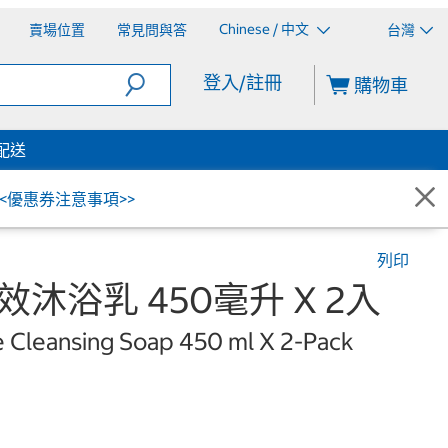
Chinese / 中文
賣場位置
常見問與答
台灣
登入/註冊
購物車
配送
<<優惠券注意事項>>
列印
效沐浴乳 450毫升 X 2入
Cleansing Soap 450 ml X 2-Pack