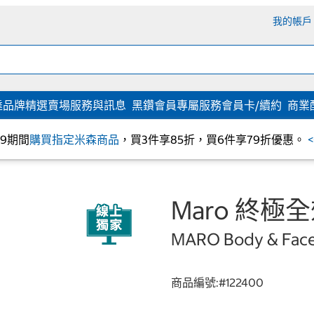
我的帳戶
達
品牌精選
賣場服務與訊息
黑鑽會員專屬服務
會員卡/續約
商業
/09期間
購買指定米森商品
，買3件享85折，買6件享79折優惠。
Maro 終極全
MARO Body & Face 
商品編號:#
122400