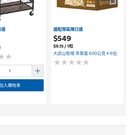
日達
速配限區隔日達
$549
$9.15 / 1粒
車
大武山牧場 茶葉蛋 600公克 X 6包
★
★
★
★
★
★
★
★
★
★
★
★
★
★
加入購物車