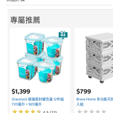
專屬推薦
$1,399
$799
Glasslock 玻璃密封罐含蓋 12件組
Brave Home 多功能
720毫升 + 920毫升
入組
★
★
★
★
★
★
★
★
★
★
★
★
★
★
★
★
★
★
★
★
4.5 (22)