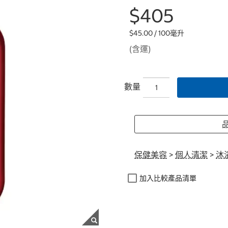
$405
$45.00 / 100毫升
(含運)
數量
品
保健美容
>
個人清潔
>
沐
加入比較產品清單