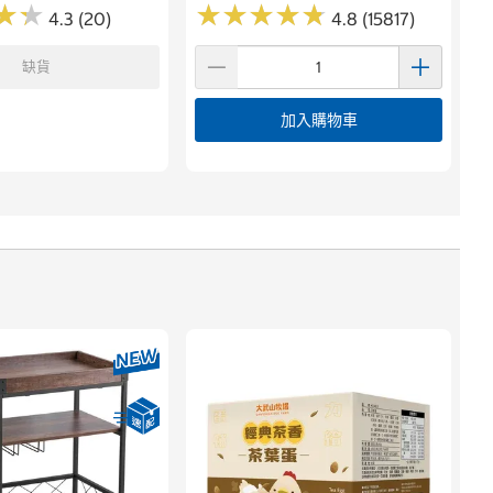
★
★
★
★
★
★
★
★
★
★
★
★
★
★
4.3 (20)
4.8 (15817)
缺貨
加入購物車