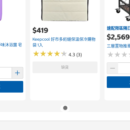
速配限區隔
$419
$2,569
Keepcool 好市多絎縫保溫保冷購物
m 淨味沐浴露 皂
袋 1入
三層置物推
★
★
★
★
★
★
★
★
★
★
★
★
★
★
★
★
4.3 (3)
缺貨
車