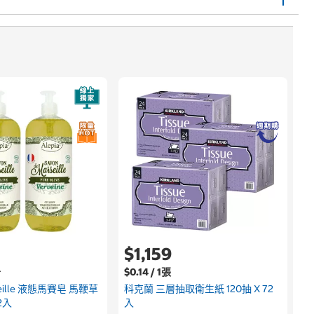
$1,159
升
$0.14 / 1張
rseille 液態馬賽皂 馬鞭草
科克蘭 三層抽取衛生紙 120抽 X 72
2入
入