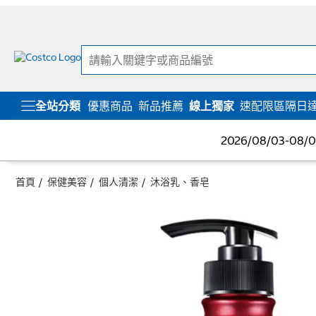
跳
跳
至
至
內
導
容
覽
選
單
全站分類
優惠商品
新品推薦
線上獨家
速配限區隔日
2026/08/03-08
首頁
保健美容
個人清潔
沐浴乳、香皂