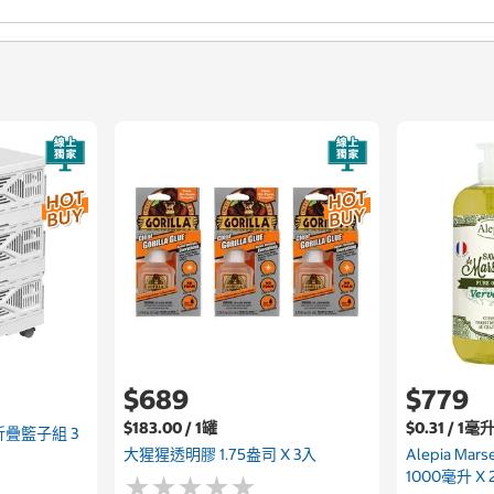
$689
$779
$183.00 / 1罐
$0.31 / 1毫
可折疊籃子組 3
大猩猩透明膠 1.75盎司 X 3入
Alepia Ma
1000毫升 X 
★
★
★
★
★
★
★
★
★
★