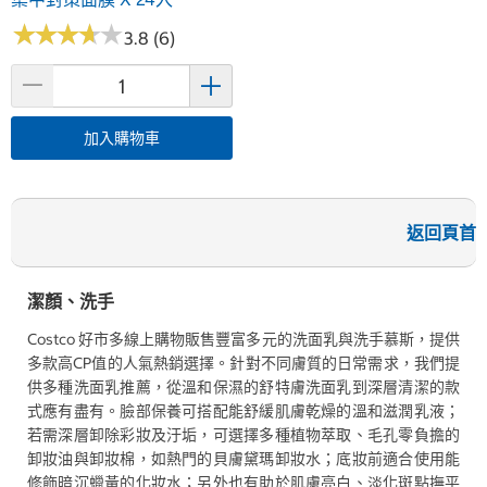
★
★
★
★
★
★
★
★
★
★
3.8 (6)
加入購物車
返回頁首
潔顏、洗手
Costco 好市多線上購物販售豐富多元的洗面乳與洗手慕斯，提供
多款高CP值的人氣熱銷選擇。針對不同膚質的日常需求，我們提
供多種洗面乳推薦，從溫和保濕的舒特膚洗面乳到深層清潔的款
式應有盡有。臉部保養可搭配能舒緩肌膚乾燥的溫和滋潤乳液；
若需深層卸除彩妝及汙垢，可選擇多種植物萃取、毛孔零負擔的
卸妝油與卸妝棉，如熱門的貝膚黛瑪卸妝水；底妝前適合使用能
修飾暗沉蠟黃的化妝水；另外也有助於肌膚亮白、淡化斑點撫平