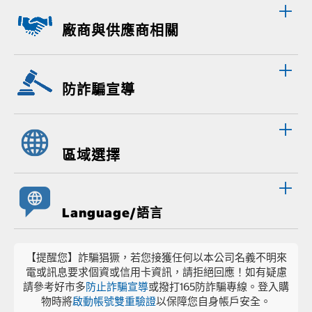
廠商與供應商相關
防詐騙宣導
區域選擇
Language/語言
【提醒您】詐騙猖獗，若您接獲任何以本公司名義不明來
電或訊息要求個資或信用卡資訊，請拒絕回應！如有疑慮
請參考好市多
防止詐騙宣導
或撥打165防詐騙專線。登入購
物時將
啟動帳號雙重驗證
以保障您自身帳戶安全。