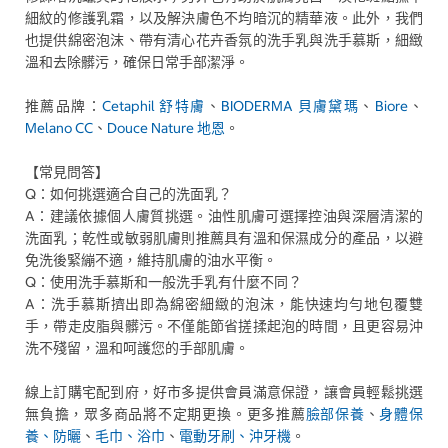
細紋的修護乳霜，以及解決膚色不均暗沉的精華液。此外，我們
也提供綿密泡沫、帶有清心花卉香氛的洗手乳與洗手慕斯，細緻
溫和去除髒污，確保日常手部潔淨。
推薦品牌：
Cetaphil 舒特膚
、
BIODERMA 貝膚黛瑪
、
Biore
、
Melano CC
、
Douce Nature 地恩
。
【常見問答】
Q：如何挑選適合自己的洗面乳？
A：建議依據個人膚質挑選。油性肌膚可選擇控油與深層清潔的
洗面乳；乾性或敏弱肌膚則推薦具有溫和保濕成分的產品，以避
免洗後緊繃不適，維持肌膚的油水平衡。
Q：使用洗手慕斯和一般洗手乳有什麼不同？
A：洗手慕斯擠出即為綿密細緻的泡沫，能快速均勻地包覆雙
手，帶走皮脂與髒污。不僅能節省搓揉起泡的時間，且更容易沖
洗不殘留，溫和呵護您的手部肌膚。
線上訂購宅配到府，好市多提供會員滿意保證，讓會員輕鬆挑選
無負擔，眾多商品將不定期更換。更多推薦
臉部保養
、
身體保
養、防曬
、
毛巾、浴巾
、
電動牙刷、沖牙機
。