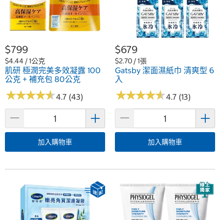
$799
$679
$4.44 / 1公克
$2.70 / 1張
肌研 極潤完美多效凝露 100
Gatsby 潔面濕紙巾 清爽型 6
公克 + 補充包 80公克
入
★
★
★
★
★
★
★
★
★
★
★
★
★
★
★
★
★
★
★
★
4.7 (43)
4.7 (13)
加入購物車
加入購物車