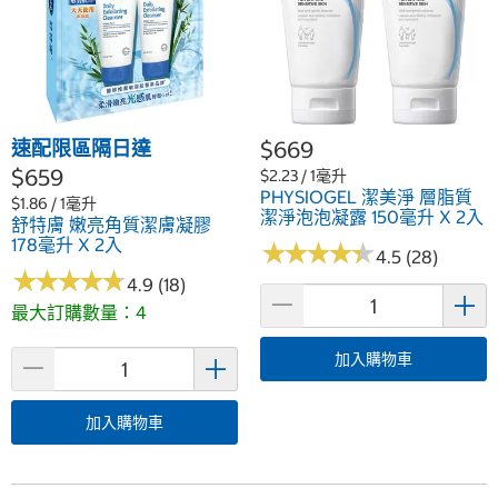
速配限區隔日達
$669
$659
$2.23 / 1毫升
PHYSIOGEL 潔美淨 層脂質
$1.86 / 1毫升
潔淨泡泡凝露 150毫升 X 2入
舒特膚 嫩亮角質潔膚凝膠
178毫升 X 2入
★
★
★
★
★
★
★
★
★
★
4.5 (28)
★
★
★
★
★
★
★
★
★
★
4.9 (18)
最大訂購數量：4
加入購物車
加入購物車