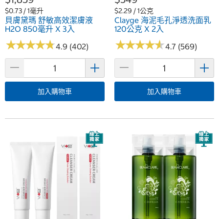
$0.73 / 1毫升
$2.29 / 1公克
貝膚黛瑪 舒敏高效潔膚液
Clayge 海泥毛孔淨透洗面乳
H2O 850毫升 X 3入
120公克 X 2入
★
★
★
★
★
★
★
★
★
★
★
★
★
★
★
★
★
★
★
★
4.9 (402)
4.7 (569)
加入購物車
加入購物車