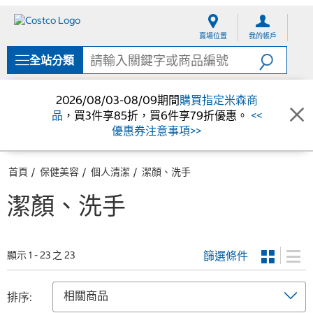
跳
跳
至
至
賣場位置
我的帳戶
內
導
容
覽
全站分類
選
單
2026/08/03-08/09期間
購買指定米森商
品
，買3件享85折，買6件享79折優惠。
<<
優惠券注意事項>>
首頁
保健美容
個人清潔
潔顏、洗手
潔顏、洗手
篩選條件
顯示 1 - 23 之 23
排序: