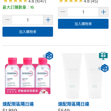
★
★
★
★
★
★
★
★
★
★
★
★
★
★
★
★
★
★
★
★
4.8 (1047)
4.8 (45)
最大訂購數量：16
加入購物車
加入購物車
速配限區隔日達
速配限區隔日達
$1,859
$549