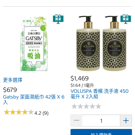
$1,469
更多選擇
$1.64 / 1毫升
$679
VOLUSPA 香檳 洗手液 450
毫升 X 2入組
Gatsby 潔面濕紙巾 42張 X 6
入
★
★
★
★
★
★
★
★
★
★
★
★
★
★
★
★
★
★
★
★
4.2 (9)