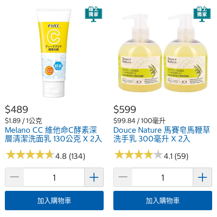
$489
$599
$1.89 / 1公克
$99.84 / 100毫升
Melano CC 維他命C酵素深
Douce Nature 馬賽皂馬鞭草
層清潔洗面乳 130公克 X 2入
洗手乳 300毫升 X 2入
★
★
★
★
★
★
★
★
★
★
★
★
★
★
★
★
★
★
★
★
4.8 (134)
4.1 (59)
加入購物車
加入購物車