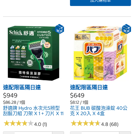
加入購物車
速配限區隔日達
速配限區隔日達
$949
$649
$86.28 / 1個
$8.12 / 1個
舒適牌 Hydro 水次元5辨型
花王 BUB 碳酸泡澡錠 40公
刮鬍刀組 刀架 X 1 + 刀片 X 11
克 X 20入 X 4盒
★
★
★
★
★
★
★
★
★
★
★
★
★
★
★
★
★
★
★
★
4.0 (1)
4.8 (68)