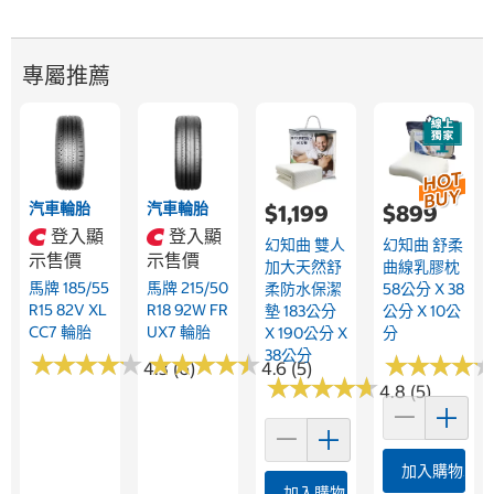
專屬推薦
汽車輪胎
汽車輪胎
$1,199
$899
登入顯
登入顯
幻知曲 雙人
幻知曲 舒柔
示售價
示售價
加大天然舒
曲線乳膠枕
馬牌 185/55
馬牌 215/50
柔防水保潔
58公分 X 38
R15 82V XL
R18 92W FR
墊 183公分
公分 X 10公
CC7 輪胎
UX7 輪胎
X 190公分 X
分
38公分
★
★
★
★
★
★
★
★
★
★
★
★
★
★
★
★
★
★
★
★
★
★
★
★
★
★
★
★
4.3 (6)
4.6 (5)
★
★
★
★
★
★
★
★
★
★
4.8 (5)
加入購物車
加入購物車