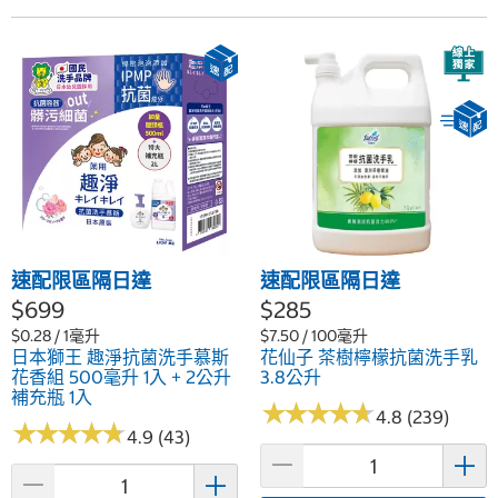
速配限區隔日達
速配限區隔日達
$699
$285
$0.28 / 1毫升
$7.50 / 100毫升
日本獅王 趣淨抗菌洗手慕斯
花仙子 茶樹檸檬抗菌洗手乳
花香組 500毫升 1入 + 2公升
3.8公升
補充瓶 1入
★
★
★
★
★
★
★
★
★
★
4.8 (239)
★
★
★
★
★
★
★
★
★
★
4.9 (43)