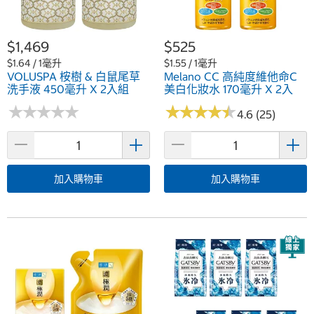
$1,469
$525
$1.64 / 1毫升
$1.55 / 1毫升
VOLUSPA 桉樹 & 白鼠尾草
Melano CC 高純度維他命C
洗手液 450毫升 X 2入組
美白化妝水 170毫升 X 2入
★
★
★
★
★
★
★
★
★
★
★
★
★
★
★
★
★
★
★
★
4.6 (25)
加入購物車
加入購物車