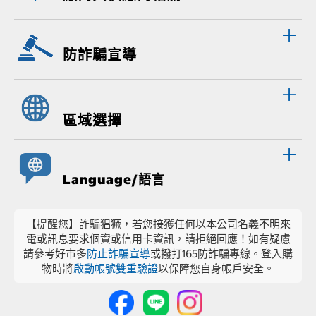
防詐騙宣導
區域選擇
Language/語言
【提醒您】詐騙猖獗，若您接獲任何以本公司名義不明來
電或訊息要求個資或信用卡資訊，請拒絕回應！如有疑慮
請參考好市多
防止詐騙宣導
或撥打165防詐騙專線。登入購
物時將
啟動帳號雙重驗證
以保障您自身帳戶安全。