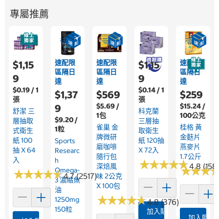
專屬推薦
速配限
速配限
速配限
$1,15
$1,15
區隔日
區隔日
區隔日
9
9
達
達
達
$0.19 / 1
$0.14 / 1
$1,37
$569
$259
張
張
$5.69 /
$15.24 /
9
舒潔 三
科克蘭
1包
100公克
$9.20 /
層抽取
三層抽
雀巢 金
桂格 黃
1粒
式衛生
取衛生
牌微研
金麩片
紙 100
紙 120抽
Sports
磨咖啡
燕麥片
抽 X 64
X 72入
Researc
隨行包
1.7公斤
入
H
★
★
★
★
★
★
★
★
★
★
4.8 (158
深焙風
★
★
★
★
★
★
Omega-
★
★
★
★
★
★
★
★
★
★
4.7 (2517)
味 2公克
3 濃縮魚
X 100包
油
★
★
★
★
★
★
★
★
★
★
1250mg
4.8 (376)
150粒
加入購物車
加入購物