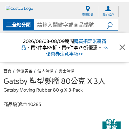
跳
跳
至
至
賣場位置
我的帳戶
內
導
容
覽
全站分類
選
單
2026/08/03-08/09期間
購買指定米森商
品
，買3件享85折，買6件享79折優惠。
<<
優惠券注意事項>>
首頁
保健美容
個人清潔
男士清潔
Gatsby 塑型髮臘 80公克 X 3入
Gatsby Moving Rubber 80 g X 3-Pack
商品編號:#
140285