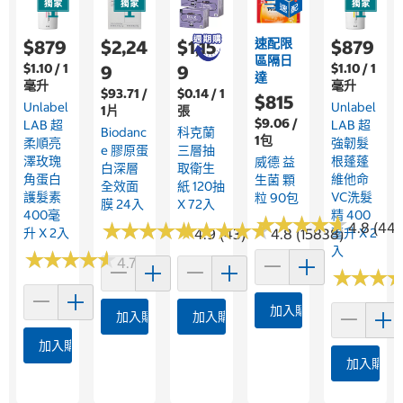
速配限
$879
$2,24
$1,15
$879
區隔日
$1.10 / 1
$1.10 / 1
9
9
達
毫升
毫升
$93.71 /
$0.14 / 1
$815
Unlabel
Unlabel
1片
張
$9.06 /
LAB 超
LAB 超
Biodanc
科克蘭
1包
柔順亮
強韌髮
E 膠原蛋
三層抽
澤玫瑰
根蓬蓬
威德 益
白深層
取衛生
角蛋白
維他命
生菌 顆
全效面
紙 120抽
護髮素
VC洗髮
粒 90包
膜 24入
X 72入
400毫
精 400
★
★
★
★
★
★
★
★
★
★
★
★
★
★
★
★
★
★
★
★
★
★
★
★
★
★
★
★
★
★
4.8 (447
升 X 2入
4.9 (43)
4.8 (15838)
毫升 X 2
入
★
★
★
★
★
★
★
★
★
★
4.7 (3)
★
★
★
★
★
★
加入購物車
加入購物車
加入購物車
加入購物車
加入購物