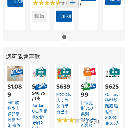
加入購物車
★
★
★
★
★
★
★
★
★
★
4.8 (364)
缺貨
加入購物車
您可能會喜歡
$1,08
$489
$639
$22,9
$625
$40.75
9
99
FOOD超
Gatsby
/ 1支
人：ㄅ
造型髮
MIT 收
伊萊克
Jordan
ㄆㄇ學
雕霜 強
納型卡
斯 700
0-2歲 兒
習巴士
黏性
通兒童
系列
童分齡
200公
★
★
★
★
★
★
★
★
★
★
睡袋 3件
346公升
3.5 (4)
牙刷 X
克 X 5入
組 鯊魚
AI變頻