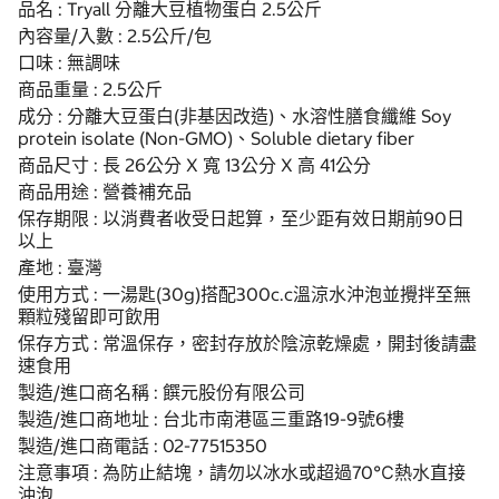
品名 : Tryall 分離大豆植物蛋白 2.5公斤
內容量/入數 : 2.5公斤/包
口味 : 無調味
商品重量 : 2.5公斤
成分 : 分離大豆蛋白(非基因改造)、水溶性膳食纖維 Soy
protein isolate (Non-GMO)、Soluble dietary fiber
商品尺寸 : 長 26公分 X 寬 13公分 X 高 41公分
商品用途 : 營養補充品
保存期限 : 以消費者收受日起算，至少距有效日期前90日
以上
產地 : 臺灣
使用方式 : 一湯匙(30g)搭配300c.c溫涼水沖泡並攪拌至無
顆粒殘留即可飲用
保存方式 : 常溫保存，密封存放於陰涼乾燥處，開封後請盡
速食用
製造/進口商名稱 : 饌元股份有限公司
製造/進口商地址 : 台北市南港區三重路19-9號6樓
製造/進口商電話 : 02-77515350
注意事項 : 為防止結塊，請勿以冰水或超過70℃熱水直接
沖泡