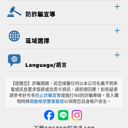
防詐騙宣導
區域選擇
Language/語言
【提醒您】詐騙猖獗，若您接獲任何以本公司名義不明來
電或訊息要求個資或信用卡資訊，請拒絕回應！如有疑慮
請參考好市多
防止詐騙宣導
或撥打165防詐騙專線。登入購
物時將
啟動帳號雙重驗證
以保障您自身帳戶安全。