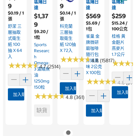
區隔日
區隔日
區隔日
9
9
達
達
達
$0.19 / 1
$0.14 / 1
$1,37
$569
$259
張
張
$5.69 /
$15.24 /
9
舒潔 三
科克蘭
1包
100公克
$9.20 /
層抽取
三層抽
雀巢 金
桂格 黃
1粒
式衛生
取衛生
牌微研
金麩片
紙 100
紙 120抽
Sports
磨咖啡
燕麥片
抽 X 64
X 72入
Researc
隨行包
1.7公斤
入
H
★
★
★
★
★
★
★
★
★
★
4.8 (15817)
深焙風
★
★
★
★
★
★
Omega-
★
★
★
★
★
★
★
★
★
★
4.7 (2514)
味 2公克
3 濃縮魚
X 100包
油
★
★
★
★
★
★
★
★
★
★
1250mg
4.8 (376
150粒
加入購物車
加入購物
加入購物車
★
★
★
★
★
★
★
★
★
★
4.8 (361)
缺貨
加入購物車