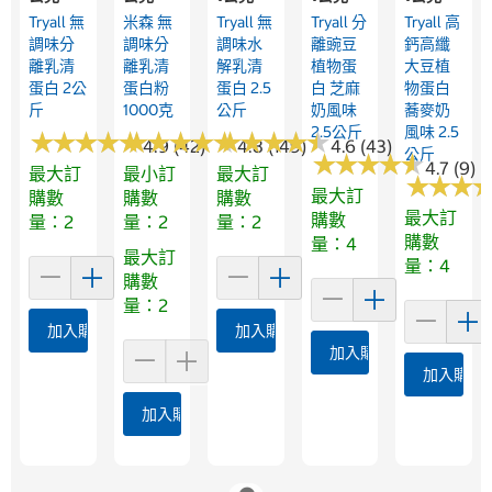
Tryall 無
米森 無
Tryall 無
Tryall 分
Tryall 高
調味分
調味分
調味水
離豌豆
鈣高纖
離乳清
離乳清
解乳清
植物蛋
大豆植
蛋白 2公
蛋白粉
蛋白 2.5
白 芝麻
物蛋白
斤
1000克
公斤
奶風味
蕎麥奶
2.5公斤
風味 2.5
★
★
★
★
★
★
★
★
★
★
★
★
★
★
★
★
★
★
★
★
★
★
★
★
★
★
★
★
★
★
4.9 (42)
4.8 (149)
4.6 (43)
公斤
★
★
★
★
★
★
★
★
★
★
4.7 (9)
最大訂
最小訂
最大訂
★
★
★
★
★
★
最大訂
購數
購數
購數
最大訂
購數
量：2
量：2
量：2
購數
量：4
最大訂
量：4
購數
量：2
加入購物車
加入購物車
加入購物車
加入購物
加入購物車