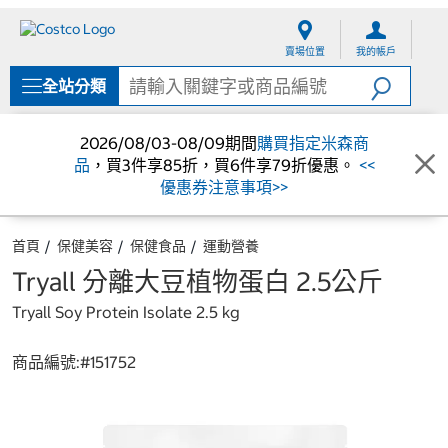
跳
跳
至
至
賣場位置
我的帳戶
內
導
容
覽
全站分類
選
單
2026/08/03-08/09期間
購買指定米森商
品
，買3件享85折，買6件享79折優惠。
<<
優惠券注意事項>>
首頁
保健美容
保健食品
運動營養
Tryall 分離大豆植物蛋白 2.5公斤
Tryall Soy Protein Isolate 2.5 kg
商品編號:#
151752