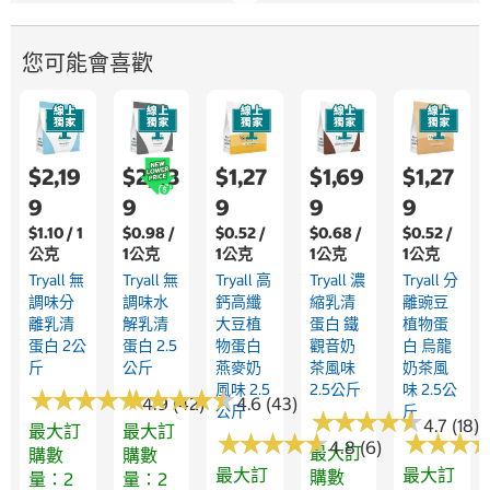
您可能會喜歡
$2,19
$2,43
$1,27
$1,69
$1,27
9
9
9
9
9
$1.10 / 1
$0.98 /
$0.52 /
$0.68 /
$0.52 /
公克
1公克
1公克
1公克
1公克
Tryall 無
Tryall 無
Tryall 高
Tryall 濃
Tryall 分
調味分
調味水
鈣高纖
縮乳清
離豌豆
離乳清
解乳清
大豆植
蛋白 鐵
植物蛋
蛋白 2公
蛋白 2.5
物蛋白
觀音奶
白 烏龍
斤
公斤
燕麥奶
茶風味
奶茶風
風味 2.5
2.5公斤
味 2.5公
★
★
★
★
★
★
★
★
★
★
★
★
★
★
★
★
★
★
★
★
4.9 (42)
4.6 (43)
公斤
斤
★
★
★
★
★
★
★
★
★
★
4.7 (18)
最大訂
最大訂
★
★
★
★
★
★
★
★
★
★
★
★
★
★
★
★
4.8 (6)
最大訂
購數
購數
最大訂
最大訂
購數
量：2
量：2