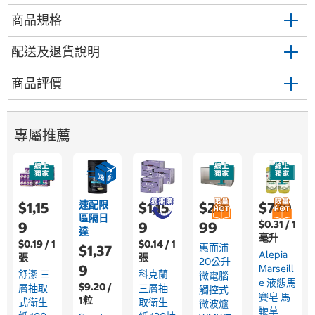
商品規格
配送及退貨說明
商品評價
專屬推薦
速配限
$1,15
$1,15
$2,4
$779
區隔日
$0.31 / 1
9
9
99
達
毫升
$0.19 / 1
$0.14 / 1
惠而浦
$1,37
Alepia
張
張
20公升
9
Marseill
舒潔 三
科克蘭
微電腦
E 液態馬
$9.20 /
層抽取
三層抽
觸控式
賽皂 馬
1粒
式衛生
取衛生
微波爐
鞭草