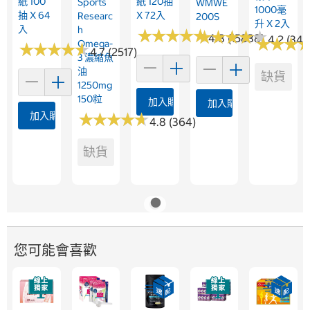
紙 100
紙 120抽
Sports
WMWE
1000毫
抽 X 64
X 72入
Researc
200S
升 X 2入
入
H
★
★
★
★
★
★
★
★
★
★
★
★
★
★
★
★
★
★
★
★
4.8 (15838)
4.2 (344
★
★
★
★
★
★
Omega-
★
★
★
★
★
★
★
★
★
★
4.7 (2517)
3 濃縮魚
油
缺貨
1250mg
150粒
加入購物車
加入購物車
加入購物車
★
★
★
★
★
★
★
★
★
★
4.8 (364)
缺貨
您可能會喜歡