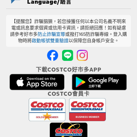
Language/語言
【提醒您】詐騙猖獗，若您接獲任何以本公司名義不明來
電或訊息要求個資或信用卡資訊，請拒絕回應！如有疑慮
請參考好市多
防止詐騙宣導
或撥打165防詐騙專線。登入購
物時將
啟動帳號雙重驗證
以保障您自身帳戶安全。
下載COSTCO好市多APP
COSTCO會員卡