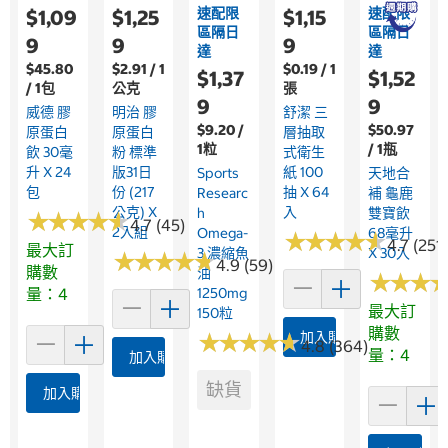
速配限
速配限
$1,09
$1,25
$1,15
區隔日
區隔日
9
9
9
達
達
$45.80
$2.91 / 1
$0.19 / 1
$1,37
$1,52
/ 1包
公克
張
9
9
威德 膠
明治 膠
舒潔 三
$9.20 /
$50.97
原蛋白
原蛋白
層抽取
1粒
/ 1瓶
飲 30毫
粉 標準
式衛生
升 X 24
版31日
紙 100
Sports
天地合
包
份 (217
抽 X 64
Researc
補 龜鹿
公克) X
入
H
雙寶飲
★
★
★
★
★
★
★
★
★
★
4.7 (45)
2入組
Omega-
68毫升
★
★
★
★
★
★
★
★
★
★
4.7 (2517
最大訂
3 濃縮魚
X 30入
★
★
★
★
★
★
★
★
★
★
4.9 (59)
購數
油
★
★
★
★
★
★
量：4
1250mg
最大訂
150粒
購數
★
★
★
★
★
★
★
★
★
★
加入購物車
4.8 (364)
量：4
加入購物車
缺貨
加入購物車