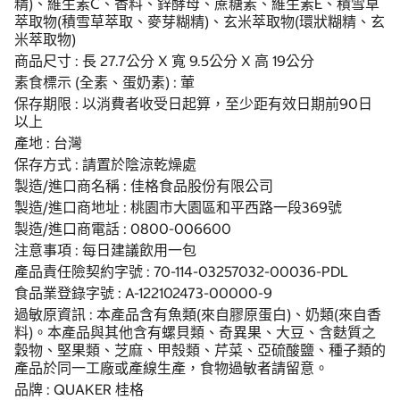
精)、維生素C、香料、鋅酵母、蔗糖素、維生素E、積雪草
萃取物(積雪草萃取、麥芽糊精)、玄米萃取物(環狀糊精、玄
米萃取物)
商品尺寸 : 長 27.7公分 X 寬 9.5公分 X 高 19公分
素食標示 (全素、蛋奶素) : 葷
保存期限 : 以消費者收受日起算，至少距有效日期前90日
以上
產地 : 台灣
保存方式 : 請置於陰涼乾燥處
製造/進口商名稱 : 佳格食品股份有限公司
製造/進口商地址 : 桃園市大園區和平西路一段369號
製造/進口商電話 : 0800-006600
注意事項 : 每日建議飲用一包
產品責任險契約字號 : 70-114-03257032-00036-PDL
食品業登錄字號 : A-122102473-00000-9
過敏原資訊 : 本產品含有魚類(來自膠原蛋白)、奶類(來自香
料)。本產品與其他含有螺貝類、奇異果、大豆、含麩質之
穀物、堅果類、芝麻、甲殼類、芹菜、亞硫酸鹽、種子類的
產品於同一工廠或產線生產，食物過敏者請留意。
品牌 : QUAKER 桂格