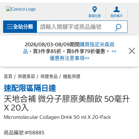
跳
跳
至
至
賣場位置
我的帳戶
內
導
容
覽
全站分類
選
單
2026/08/03-08/09期間
購買指定米森商
品
，買3件享85折，買6件享79折優惠。
<<
優惠券注意事項>>
首頁
保健美容
保健食品
機能保健
速配限區隔日達
天地合補 微分子膠原美顏飲 50毫升
X 20入
Micromolecular Collagen Drink 50 ml X 20-Pack
商品編號:#
158885