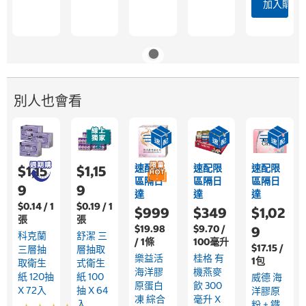
加入購物
別人也會看
速配限
速配限
速配限
$1,15
$1,15
區隔日
區隔日
區隔日
9
9
達
達
達
$0.14 / 1
$0.19 / 1
$999
$349
$1,02
張
張
$19.98
$9.70 /
9
科克蘭
舒潔 三
/ 1條
100毫升
$17.15 /
三層抽
層抽取
樂益活
桂格 有
1包
取衛生
式衛生
海洋膠
機燕麥
紙 120抽
紙 100
威德 海
原蛋白
飲 300
X 72入
抽 X 64
洋膠原
凍 綜合
毫升 X
入
粉 + 鐵