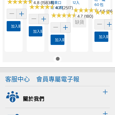
★
★
★
★
★
★
★
★
★
★
4.8 (15838)
莓果口
12入
60 包
★
★
★
★
★
★
★
★
★
★
4.7 (2517)
味 40條
★
★
★
★
★
★
★
★
★
★
★
★
4.6 (469
★
★
★
★
★
★
★
★
★
★
★
★
★
★
4.7 (180)
缺貨
加入購物車
加入購物車
加入購物
加入購物車
客服中心
會員專屬電子報
關於我們