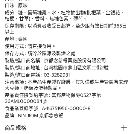
口味 : 原味
成分 : 糖、葡萄糖漿、水、植物抽出物(枇杷葉、金銀花、
桔梗、甘草)、香料、焦糖色素、薄荷。
保存期限 : 以消費者收受日起算，至少距有效日期前365日
以上
產地 : 泰國
使用方式 : 請直接食用。
保存方式 : 請貯於陰涼及乾燥之處
製造/進口商名稱 : 京都念慈菴藥廠股份有限公司
製造/進口商地址 : 台灣桃園市龜山區文明二街2號
製造/進口商電話 : 03-3282931
注意事項 : 本產品生產製程廠房，其設備或生產管線有處理
大豆類、奶類及蛋類製品。
產品責任險契約字號 : 富邦產物保險0527字第
26AML0000084號
食品業登錄字號 : A-116751956-00000-8
品牌 : NIN JIOM 京都念慈菴
商品規格