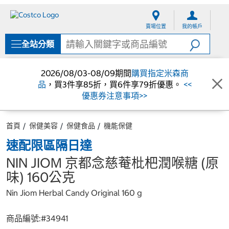
跳
跳
至
至
賣場位置
我的帳戶
內
導
容
覽
全站分類
選
單
2026/08/03-08/09期間
購買指定米森商
品
，買3件享85折，買6件享79折優惠。
<<
優惠券注意事項>>
首頁
保健美容
保健食品
機能保健
速配限區隔日達
NIN JIOM 京都念慈菴枇杷潤喉糖 (原
味) 160公克
Nin Jiom Herbal Candy Original 160 g
商品編號:#
34941