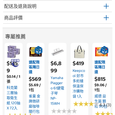
配送及退貨說明
商品評價
專屬推薦
速配限
速配限
$1,15
$6,8
$419
區隔日
區隔日
9
99
Keepco
達
達
Ol 好市
$0.14 / 1
Yamaha
$569
$815
多絎縫
張
Piagger
$5.69 /
$9.06 /
保溫保
科克蘭
O 61鍵電
1包
1包
冷購物
三層抽
子琴
雀巢 金
威德 益
袋 1入
取衛生
NP-
牌微研
生菌 顆
★
★
★
★
★
★
★
★
★
★
紙 120抽
15WH
4.3 (3)
磨咖啡
粒 90包
X 72入
★
★
★
★
★
★
★
★
★
★
隨行包
★
★
★
★
★
★