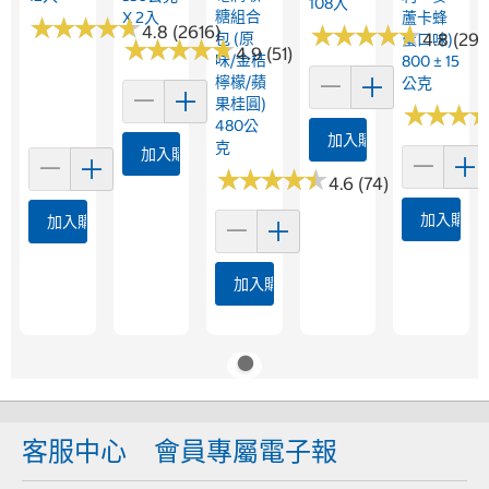
108入
糖組合
X 2入
蘆卡蜂
★
★
★
★
★
★
★
★
★
★
★
★
★
★
★
★
★
★
★
★
4.8 (2616)
包 (原
4.8 (292
蜜口味)
★
★
★
★
★
★
★
★
★
★
4.9 (51)
味/金桔
800 ± 15
檸檬/蘋
公克
果桂圓)
★
★
★
★
★
★
480公
加入購物車
克
加入購物車
★
★
★
★
★
★
★
★
★
★
4.6 (74)
加入購物
加入購物車
加入購物車
客服中心
會員專屬電子報