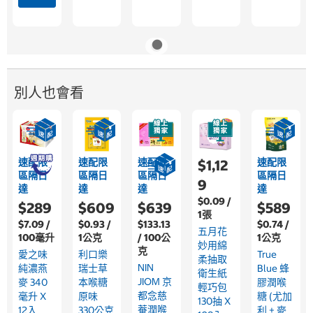
別人也會看
速配限
速配限
速配限
速配限
$1,12
區隔日
區隔日
區隔日
區隔日
9
達
達
達
達
$0.09 /
$289
$609
$639
$589
1張
$7.09 /
$0.93 /
$133.13
$0.74 /
五月花
100毫升
1公克
/ 100公
1公克
妙用綿
克
愛之味
利口樂
True
柔抽取
NIN
純濃燕
瑞士草
Blue 蜂
衛生紙
JIOM 京
麥 340
本喉糖
膠潤喉
輕巧包
都念慈
毫升 X
原味
糖 (尤加
130抽 X
菴潤喉
12入
330公克
利 + 麥