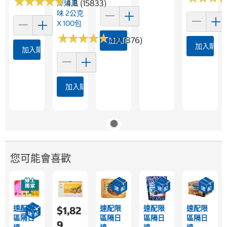
★
★
★
★
★
★
★
★
★
★
4.8 (15833)
深焙風
味 2公克
X 100包
★
★
★
★
★
★
★
★
★
★
4.8 (376)
加入購物車
加入購物
加入購物車
加入購物車
您可能會喜歡
速配限
速配限
速配限
速配限
$1,82
區隔日
區隔日
區隔日
區隔日
9