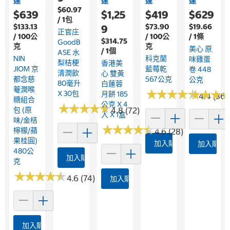
達
達
達
達
$60.97
$639
$1,25
$419
$629
/ 1包
$133.13
$73.90
$19.66
9
正官庄
/ 100公
/ 100公
/ 1條
$314.75
GoodB
克
克
美心 原
/ 1個
ASE 水
NIN
科克蘭
味雞蛋
梨桔梗
香港美
JIOM 京
藍莓乾
卷 448
清潤飲
心 雙黃
都念慈
567公克
公克
80毫升
白蓮蓉
菴潤喉
★
★
★
★
★
★
★
★
★
★
★
★
★
★
★
★
X 30包
月餅 185
4.4 (362
糖組合
公克 X 4
★
★
★
★
★
★
★
★
★
★
包 (原
4.8 (72)
入 X 1盒
味/金桔
★
★
★
★
★
★
★
★
★
★
檸檬/蘋
4.6 (28)
果桂圓)
加入購物車
加入購物
480公
加入購物車
克
★
★
★
★
★
★
★
★
★
★
4.6 (74)
加入購物車
加入購物車