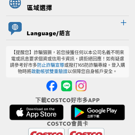
區域選擇
Language/語言
【提醒您】詐騙猖獗，若您接獲任何以本公司名義不明來
電或訊息要求個資或信用卡資訊，請拒絕回應！如有疑慮
請參考好市多
防止詐騙宣導
或撥打165防詐騙專線。登入購
物時將
啟動帳號雙重驗證
以保障您自身帳戶安全。
下載COSTCO好市多APP
COSTCO會員卡