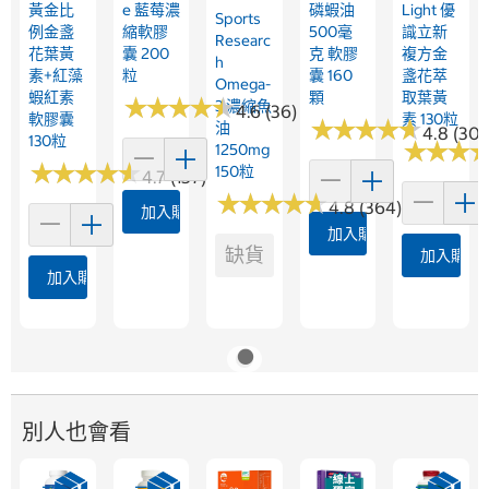
黃金比
E 藍莓濃
磷蝦油
Light 優
Sports
例金盞
縮軟膠
500毫
識立新
Researc
花葉黃
囊 200
克 軟膠
複方金
H
素+紅藻
粒
囊 160
盞花萃
Omega-
蝦紅素
顆
取葉黃
★
★
★
★
★
★
★
★
★
★
3 濃縮魚
4.6 (36)
軟膠囊
素 130粒
★
★
★
★
★
★
★
★
★
★
油
4.8 (307
130粒
★
★
★
★
★
★
1250mg
★
★
★
★
★
★
★
★
★
★
150粒
4.7 (137)
★
★
★
★
★
★
★
★
★
★
4.8 (364)
加入購物車
加入購物車
缺貨
加入購物
加入購物車
別人也會看