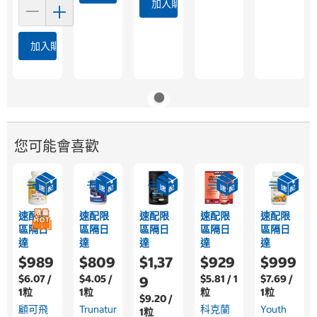
加入購物車
加入購物車
您可能會喜歡
速配限
速配限
速配限
速配限
速配限
區隔日
區隔日
區隔日
區隔日
區隔日
達
達
達
達
達
$989
$809
$1,37
$929
$999
$6.07 /
$4.05 /
$5.81 / 1
$7.69 /
9
1粒
1粒
粒
1粒
$9.20 /
顧可飛
Trunatur
科克蘭
Youth
1粒