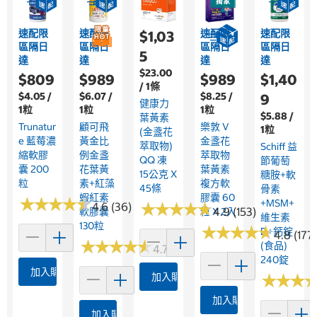
速配限
速配限
速配限
速配限
$1,03
區隔日
區隔日
區隔日
區隔日
5
達
達
達
達
$23.00
$809
$989
$989
$1,40
/ 1條
$4.05 /
$6.07 /
$8.25 /
9
健康力
1粒
1粒
1粒
$5.88 /
葉黃素
Trunatur
顧可飛
樂敦 V
1粒
(金盞花
E 藍莓濃
黃金比
金盞花
萃取物)
Schiff 益
縮軟膠
例金盞
萃取物
QQ 凍
節葡萄
囊 200
花葉黃
葉黃素
15公克 X
糖胺+軟
粒
素+紅藻
複方軟
45條
骨素
蝦紅素
膠囊 60
★
★
★
★
★
★
★
★
★
★
+MSM+
★
★
★
★
★
★
★
★
★
★
4.6 (36)
4.9 (153)
軟膠囊
粒 X 2入
維生素
130粒
★
★
★
★
★
★
★
★
★
★
D+鈣錠
4.8 (177
★
★
★
★
★
★
★
★
★
★
(食品)
4.7 (137)
240錠
加入購物車
加入購物車
★
★
★
★
★
★
加入購物車
加入購物車