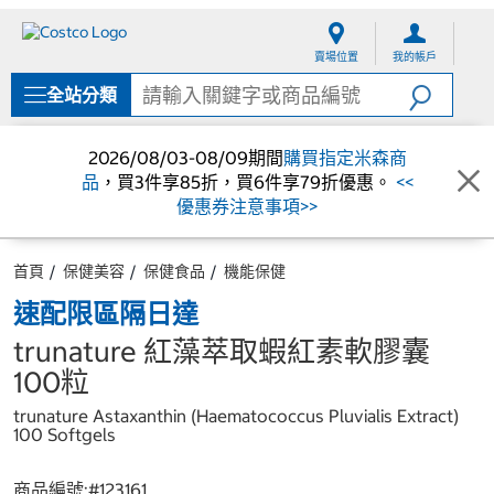
跳
跳
至
至
賣場位置
我的帳戶
內
導
容
覽
全站分類
選
單
2026/08/03-08/09期間
購買指定米森商
品
，買3件享85折，買6件享79折優惠。
<<
優惠券注意事項>>
首頁
保健美容
保健食品
機能保健
速配限區隔日達
trunature 紅藻萃取蝦紅素軟膠囊
100粒
trunature Astaxanthin (Haematococcus Pluvialis Extract)
100 Softgels
商品編號:#
123161