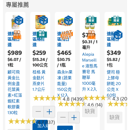
專屬推薦
速配限
速配限
速配限
速配限
$779
區隔日
區隔日
區隔日
區隔日
$0.31 / 1
達
達
達
達
毫升
$989
$259
$465
$349
Alepia
$6.07 /
$15.24 /
$30.75
$5.82 /
Marseill
1粒
100公克
/ 1瓶
1包
E 液態馬
賽皂 馬
顧可飛
桂格 黃
森永in果
健司 極
鞭草
黃金比
金麩片
凍 (蔬果
上酵母
1000毫
例金盞
燕麥片
能量)
餅乾 20
升 X 2入
花葉黃
1.7公斤
150公克
公克 X
素+紅藻
X 12入
60包
★
★
★
★
★
★
★
★
★
★
★
★
★
★
★
★
★
★
★
★
4.3 (20)
4.8 (1439)
蝦紅素
★
★
★
★
★
★
★
★
★
★
★
★
★
★
★
★
4.6 (14)
軟膠囊
缺貨
130粒
缺貨
★
★
★
★
★
★
★
★
★
★
4.7 (137)
加入購物車