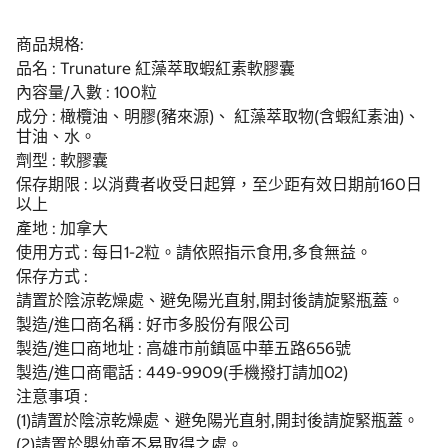
商品規格:
品名 : Trunature 紅藻萃取蝦紅素軟膠囊
內容量/入數 : 100粒
成分 : 橄欖油、明膠(豬來源)、 紅藻萃取物(含蝦紅素油)、
甘油、水。
劑型 : 軟膠囊
保存期限 : 以消費者收受日起算，至少距有效日期前160日
以上
產地 : 加拿大
使用方式 : 每日1-2粒。請依照指示食用,多食無益。
保存方式 :
請置於陰涼乾燥處、避免陽光直射,開封後請旋緊瓶蓋。
製造/進口商名稱 : 好市多股份有限公司
製造/進口商地址 : 高雄市前鎮區中華五路656號
製造/進口商電話 : 449-9909(手機撥打請加02)
注意事項 :
(1)請置於陰涼乾燥處、避免陽光直射,開封後請旋緊瓶蓋。
(2)請置於嬰幼童不易取得之處。