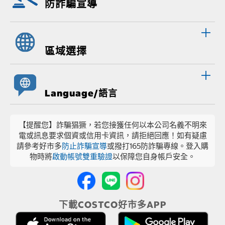
防詐騙宣導
區域選擇
Language/語言
【提醒您】詐騙猖獗，若您接獲任何以本公司名義不明來
電或訊息要求個資或信用卡資訊，請拒絕回應！如有疑慮
請參考好市多
防止詐騙宣導
或撥打165防詐騙專線。登入購
物時將
啟動帳號雙重驗證
以保障您自身帳戶安全。
下載COSTCO好市多APP