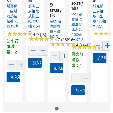
$0.75 /
9
幫寶適
舒潔 三
科克蘭
1毫升
$17.15 /
一級幫
層抽取
三層抽
舒特膚
1包
散熱拉
式衛生
取衛生
寶寶溫
拉褲 XL
紙 100
紙 120抽
威德 海
和洗髮
號 116片
抽 X 64
X 72入
洋膠原
沐浴乳
入
粉 + 鐵
★
★
★
★
★
★
★
★
★
★
★
★
★
★
★
★
4.9 (18)
400毫
60 包
★
★
★
★
★
★
★
★
★
★
4.7 (2519)
升 X 2入
最小訂
★
★
★
★
★
★
★
★
★
★
4.8 (419)
★
★
★
★
★
★
★
★
★
★
購數
4.9 (79)
量：2
最大訂
加入購物
購數
加入購物車
量：4
加入購物車
加入購物車
加入購物車