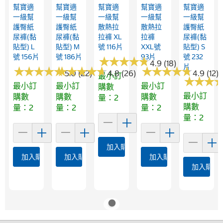
幫寶適
幫寶適
幫寶適
幫寶適
幫寶適
一級幫
一級幫
一級幫
一級幫
一級幫
護臀紙
護臀紙
散熱拉
散熱拉
護臀紙
尿褲(黏
尿褲(黏
拉褲 XL
拉褲
尿褲(黏
貼型) L
貼型) M
號 116片
XXL號
貼型) S
號 156片
號 186片
93片
號 232
★
★
★
★
★
★
★
★
★
★
4.9 (18)
片
★
★
★
★
★
★
★
★
★
★
★
★
★
★
★
★
★
★
★
★
★
★
★
★
★
★
★
★
★
★
5.0 (22)
4.8 (26)
4.9 (12)
最小訂
★
★
★
★
★
★
最小訂
最小訂
最小訂
購數
最小訂
購數
購數
購數
量：2
購數
量：2
量：2
量：2
量：2
加入購物車
加入購物車
加入購物車
加入購物車
加入購物