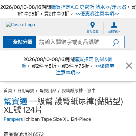
2026/08/10-08/16期間
購買指定A.O.史密斯 熱水器/淨水器
，買
1件享95折，買2件享9折。
<<優惠券注意事項>>
跳
跳
至
至
賣場位置
我的帳戶
內
導
容
覽
全站分類
選
單
2026/08/10-08/16期間
購買指定 防蟲&園
藝
，買2件享8折，買3件享75折。
<<優惠券
注意事項>>
首頁
日用母嬰
母嬰用品
嬰幼紙尿褲、濕巾
幫寶適
一級幫 護臀紙尿褲(黏貼型)
XL號 124片
Pampers
Ichiban Tape Size XL 124-Piece
商品編號:#
246572