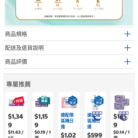
商品規格
配送及退貨說明
商品評價
專屬推薦
速配限
速配限
$1,34
$1,15
$1,15
區隔日
區隔日
9
9
9
達
達
$11.63 /
$0.19 / 1
$0.14 / 1
$1,02
$599
1片
張
張