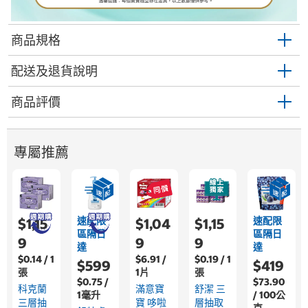
商品規格
配送及退貨說明
商品評價
專屬推薦
速配限
速配限
$1,15
$1,04
$1,15
區隔日
區隔日
9
9
9
達
達
$0.14 / 1
$6.91 /
$0.19 / 1
$599
$419
張
1片
張
$0.75 /
$73.90
科克蘭
滿意寶
舒潔 三
1毫升
/ 100公
三層抽
寶 哆啦
層抽取
克