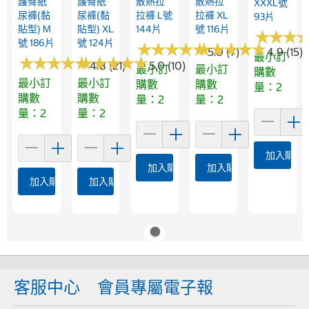
護臀紙
護臀紙
散熱拉
散熱拉
XXXL號
尿褲(黏
尿褲(黏
拉褲 L號
拉褲 XL
93片
貼型) M
貼型) XL
144片
號 116片
★
★
★
★
★
★
號 186片
號 124片
★
★
★
★
★
★
★
★
★
★
★
★
★
★
★
★
★
★
★
★
5.0 (7)
4.9 (15)
最小訂
★
★
★
★
★
★
★
★
★
★
★
★
★
★
★
★
★
★
★
★
4.8 (21)
5.0 (10)
最小訂
最小訂
購數
最小訂
最小訂
購數
購數
量：2
購數
購數
量：2
量：2
量：2
量：2
加入購物
加入購物車
加入購物車
加入購物車
加入購物車
客服中心
會員專屬電子報