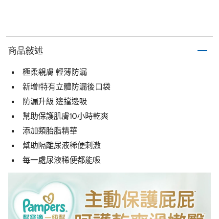
商品敍述
極柔親膚 輕薄防漏
新增!特有立體防漏後口袋
防漏升級 邊擋邊吸
幫助保護肌膚10小時乾爽
添加類胎脂精華
幫助隔離尿液稀便刺激
每一處尿液稀便都能吸