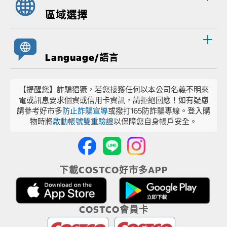
區域選擇
Language/語言
【提醒您】詐騙猖獗，若您接獲任何以本公司名義不明來
電或訊息要求個資或信用卡資訊，請拒絕回應！如有疑慮
請參考好市多
防止詐騙宣導
或撥打165防詐騙專線。登入購
物時將
啟動帳號雙重驗證
以保障您自身帳戶安全。
下載COSTCO好市多APP
COSTCO會員卡