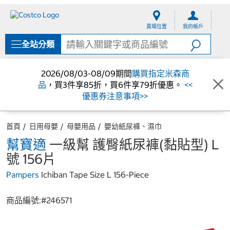
跳
跳
至
至
賣場位置
我的帳戶
內
導
容
覽
全站分類
選
單
2026/08/03-08/09期間
購買指定米森商
品
，買3件享85折，買6件享79折優惠。
<<
優惠券注意事項>>
首頁
日用母嬰
母嬰用品
嬰幼紙尿褲、濕巾
幫寶適
一級幫 護臀紙尿褲(黏貼型) L
號 156片
Pampers
Ichiban Tape Size L 156-Piece
商品編號:#
246571