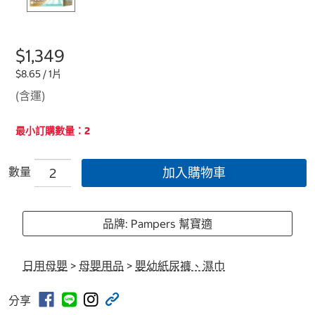
$1,349
$8.65 / 1片
(含運)
最小訂購數量：2
數量
加入購物車
品牌: Pampers 幫寶適
日用母嬰
>
母嬰用品
>
嬰幼紙尿褲、濕巾
分享