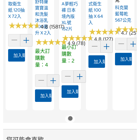
舒特膚
取衛生
A夢輕巧
式衛生
科克蘭
寶寶溫
紙 120抽
褲 日本
紙 100
藍莓乾
和洗髮
X 72入
境內版
抽 X 64
567公克
沐浴乳
XL號
入
★
★
★
★
★
★
★
★
★
★
4.8 (15817)
400毫
★
★
★
★
★
★
152片
★
★
★
★
★
★
★
★
★
★
4.7 (251
升 X 2入
★
★
★
★
★
★
★
★
★
★
4.8 (127)
★
★
★
★
★
★
★
★
★
★
4.9 (78)
最小訂
最大訂
購數
加入購物車
購數
加入購物
量：2
加入購物車
量：4
加入購物車
加入購物車
您可能會喜歡